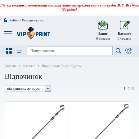
1% від кожного замовлення ми додатково перераховуємо на потреби ЗСУ. Все буде
Україна!
/
Увійти
Реєструватися
Запит
Блокнот
0
товарів
0
товарів
Головна
Каталог
Відпочинок Спорт Туризм
Відпочинок
від дешевих до дорогих
1
2
3