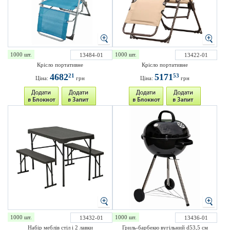
1000 шт.
1000 шт.
13484-01
13422-01
Крісло портативне
Крісло портативне
4682
5171
21
53
Ціна:
грн
Ціна:
грн
1000 шт.
1000 шт.
13432-01
13436-01
Набір меблів стіл і 2 лавки
Гриль-барбекю вугільний d53,5 см