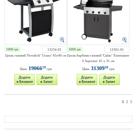
1000 шт.
1000 шт.
13234-01
13301-01
Гриль газовий 'Ferraboli' 'Urano' 45х40 см
Гриль-барбекю газовий 'Cadac' 'Entertainer
4 Supreme' 42 х 31 см
19066
31309
19
58
Ціна:
грн
Ціна:
грн
1
2
3