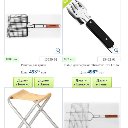
1000 шт.
892 шт.
13330-01
15482-01
Решітка для гриля
Набір для барбекю 'Discover' 'Hot Grillo'
453
498
85
90
Ціна:
грн
Ціна:
грн