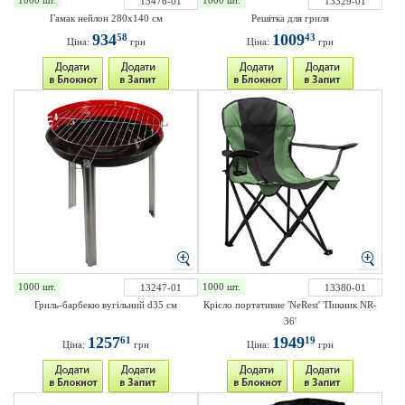
1000 шт.
1000 шт.
13476-01
13329-01
Гамак нейлон 280x140 см
Решітка для гриля
934
1009
58
43
Ціна:
грн
Ціна:
грн
1000 шт.
1000 шт.
13247-01
13380-01
Гриль-барбекю вугільний d35 см
Крісло портативне 'NeRest' 'Пикник NR-
36'
1257
1949
61
19
Ціна:
грн
Ціна:
грн