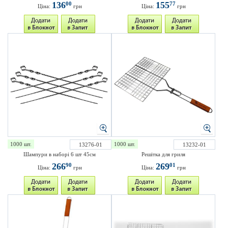
136
155
00
77
Ціна:
грн
Ціна:
грн
1000 шт.
1000 шт.
13276-01
13232-01
Шампури в наборі 6 шт 45см
Решітка для гриля
266
269
90
01
Ціна:
грн
Ціна:
грн