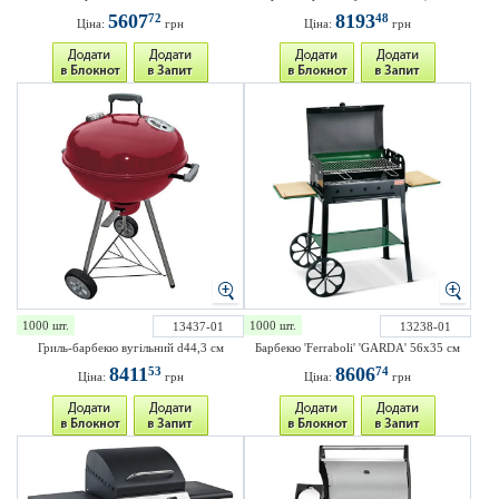
5607
8193
72
48
Ціна:
грн
Ціна:
грн
1000 шт.
1000 шт.
13437-01
13238-01
Гриль-барбекю вугільний d44,3 см
Барбекю 'Ferraboli' 'GARDA' 56х35 см
8411
8606
53
74
Ціна:
грн
Ціна:
грн