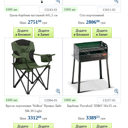
1000 шт.
1000 шт.
13243-01
13411-01
Гриль-барбекю вугільний d41,5 см
Стіл портативний
2751
2806
90
98
Ціна:
грн
Ціна:
грн
1000 шт.
1000 шт.
13384-01
13237-01
Крісло портативне 'NeRest' 'Привал Лайт
Барбекю 'Ferraboli' 'IDRO' 56х35 см
NR-39 Light'
3312
3389
66
53
Ціна:
грн
Ціна:
грн