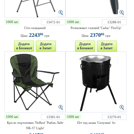
1000 шт.
1000 шт.
13472-01
13288-01
Стіл складаний
Розпалювач газовий 'Cadac' 'FireUp'
2243
2370
06
06
Ціна:
грн
Ціна:
грн
1000 шт.
1000 шт.
13381-01
13270-01
Крісло портативне 'NeRest' 'Рыбак Лайт
Піч під казан 'Силумин' 4л
NR-37 Light'