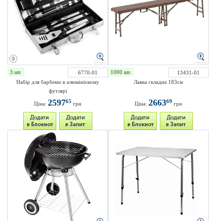
3 шт.
1000 шт.
6770-01
13431-01
Набір для барбекю в алюмінієвому
Лавка складна 183см
футлярі
2597
2663
65
69
Ціна:
грн
Ціна:
грн