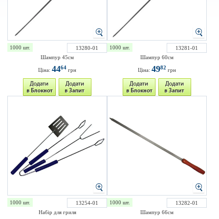
1000 шт.
1000 шт.
13280-01
13281-01
Шампур 45см
Шампур 60см
44
49
64
82
Ціна:
грн
Ціна:
грн
1000 шт.
1000 шт.
13254-01
13282-01
Набір для гриля
Шампур 66см