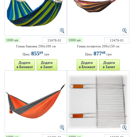
1000 шт.
1000 шт.
13478-01
13479-01
Гамак бавовна 200x100 см
Гамак полікотон 200x150 см
855
877
69
48
Ціна:
грн
Ціна:
грн