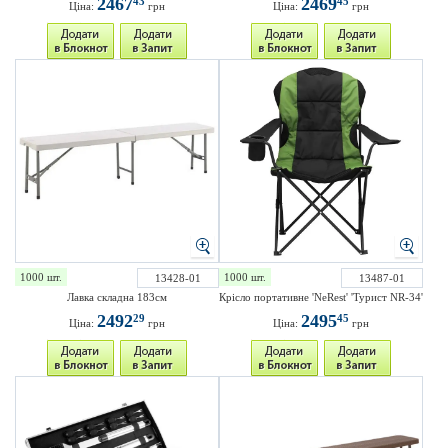
2467
2469
43
45
Ціна:
грн
Ціна:
грн
1000 шт.
1000 шт.
13428-01
13487-01
Лавка складна 183см
Крісло портативне 'NeRest' 'Турист NR-34'
2492
2495
29
45
Ціна:
грн
Ціна:
грн