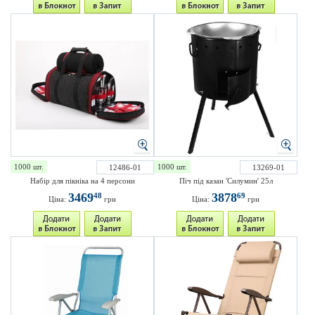
1000 шт.
1000 шт.
12486-01
13269-01
Набір для пікніка на 4 персони
Піч під казан 'Силумин' 25л
3469
3878
48
69
Ціна:
грн
Ціна:
грн