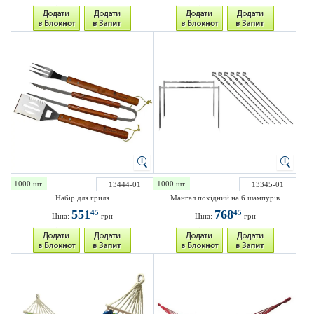
1000 шт.
1000 шт.
13444-01
13345-01
Набір для гриля
Мангал похідний на 6 шампурів
551
768
45
45
Ціна:
грн
Ціна:
грн