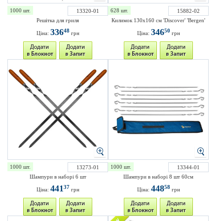
1000 шт.
628 шт.
13320-01
15882-02
Решітка для гриля
Килимок 130х160 см 'Discover' 'Bergen'
336
346
48
50
Ціна:
грн
Ціна:
грн
1000 шт.
1000 шт.
13273-01
13344-01
Шампури в наборі 6 шт
Шампури в наборі 8 шт 60см
441
448
37
58
Ціна:
грн
Ціна:
грн