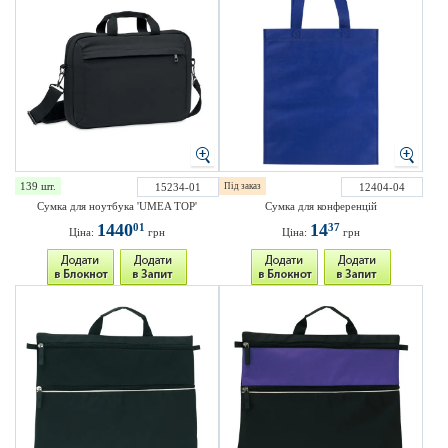
139 шт.
15234-01
Під заказ
12404-04
Сумка для ноутбука 'UMEA TOP'
Сумка для конференцій
1440
14
01
37
Ціна:
грн
Ціна:
грн