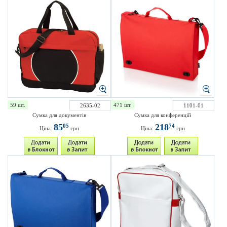
59 шт.
471 шт.
2635-02
1101-01
Сумка для документів
Сумка для конференцій
85
218
05
74
Ціна:
грн
Ціна:
грн