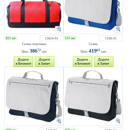
821 шт.
515 шт.
13624-01
1106-01
Сумка спортивна
Сумка
386
419
72
63
Ціна:
грн
Ціна:
грн