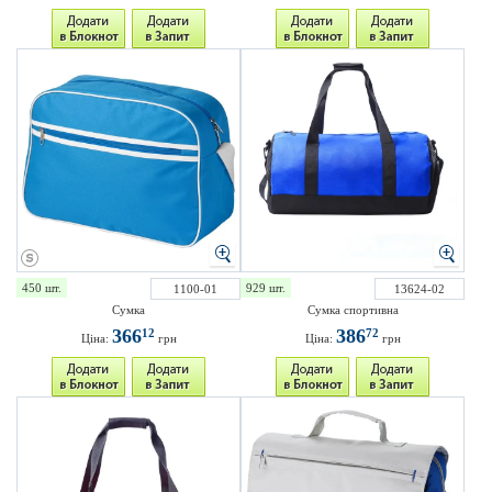
450 шт.
929 шт.
1100-01
13624-02
Сумка
Сумка спортивна
366
386
12
72
Ціна:
грн
Ціна:
грн