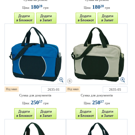
180
180
28
28
Ціна:
грн
Ціна:
грн
Під заказ
2635-01
Під заказ
2635-05
Сумка для документів
Сумка для документів
250
250
57
57
Ціна:
грн
Ціна:
грн