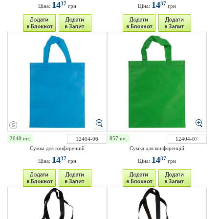
14
14
37
37
Ціна:
грн
Ціна:
грн
2040 шт.
857 шт.
12404-06
12404-07
Сумка для конференцій
Сумка для конференцій
14
14
37
37
Ціна:
грн
Ціна:
грн