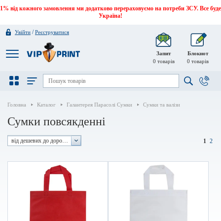
1% від кожного замовлення ми додатково перераховуємо на потреби ЗСУ. Все буде
Україна!
/
Увійти
Реєструватися
Запит
Блокнот
0
товарів
0
товарів
Головна
Каталог
Галантерея Парасолі Сумки
Сумки та валізи
Сумки повсякденні
від дешевих до дорогих
1
2