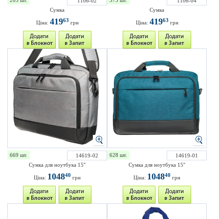
205 шт.
375 шт.
1106-02
1106-04
Сумка
Сумка
419
419
63
63
Ціна:
грн
Ціна:
грн
669 шт.
628 шт.
14619-02
14619-01
Сумка для ноутбука 15''
Сумка для ноутбука 15''
1048
1048
40
40
Ціна:
грн
Ціна:
грн