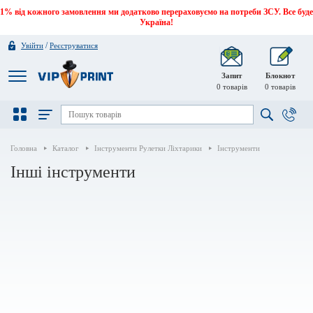
1% від кожного замовлення ми додатково перераховуємо на потреби ЗСУ. Все буде
Україна!
/
Увійти
Реєструватися
Запит
Блокнот
0
товарів
0
товарів
Головна
Каталог
Інструменти Рулетки Ліхтарики
Інструменти
Інші інструменти