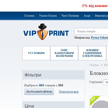
1% від кожног
Головна
Умови Оплата
Часті Питання
Акції
Виконані 
Наприклад:
Ручка Schne
ОФІС
ФЛЕШКИ
УСІ ТОВАРИ
КАНЦТОВАРИ
ГОДИННИКИ
ПОЛІГРАФІЯ
ЕЛЕКТРОНІКА
Головна
Ка
Блокно
Фільтри
Сортувати:
в
Відібрано
304
товарів з
304
Очистити все
Ціна