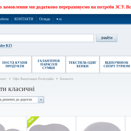
о замовлення ми додатково перераховуємо на потреби ЗСУ. Все
роботи
КОНТАКТИ
Огляди
➧ru
ider K15
ГАЛАНТЕРЕЯ
ПОСУД КУХНЯ
ТЕКСТИЛЬ ОДЯГ
ВІДПОЧИНОК
ПАРАСОЛІ
ПРОДУКТИ
КЕПКИ
СПОРТ ТУРИЗМ
СУМКИ
талог
Офіс Канцтовари Поліграфія
Блокноти
ти класичні
ід дешевих до дорогих