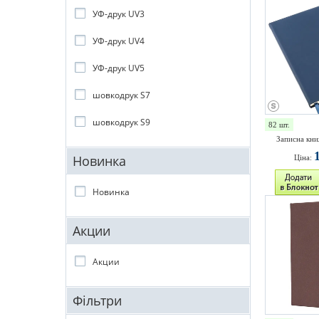
УФ-друк UV3
УФ-друк UV4
УФ-друк UV5
шовкодрук S7
шовкодрук S9
82 шт.
Записна кни
Новинка
Ціна:
Новинка
Акции
Акции
Фільтри