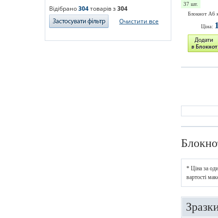
37 шт.
Відібрано
304
товарів з
304
Блокнот А6 
Очистити все
Ціна:
Блокно
* Ціна за од
вартості мак
Зразк