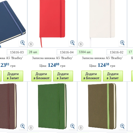
28 шт.
3304 шт.
17 
15616-03
15616-04
15616-02
жка А5 'Bradley'
Записна книжка А5 'Bradley'
Записна книжка А5 'Bradley'
Б
123
124
124
81
08
38
грн
Ціна:
грн
Ціна:
грн