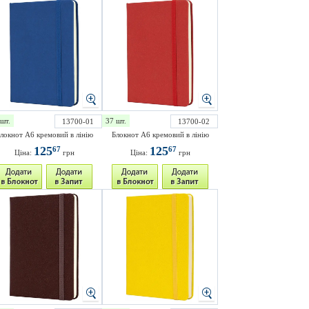
шт.
37 шт.
13700-01
13700-02
локнот А6 кремовий в лінію
Блокнот А6 кремовий в лінію
125
125
67
67
Ціна:
грн
Ціна:
грн