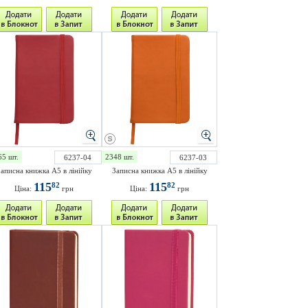
65 шт.
2348 шт.
6237-04
6237-03
аписна книжка A5 в лінійку
Записна книжка A5 в лінійку
115
115
82
82
Ціна:
грн
Ціна:
грн