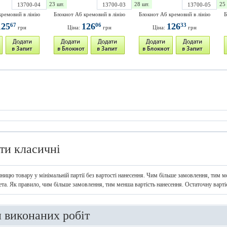
23 шт.
28 шт.
25 
13700-04
13700-03
13700-05
кремовий в лінію
Блокнот А6 кремовий в лінію
Блокнот А6 кремовий в лінію
Б
125
126
126
67
06
33
грн
Ціна:
грн
Ціна:
грн
ти класичні
иницю товару у мінімальній партії без вартості нанесення. Чим більше замовлення, тим ме
ета. Як правило, чим більше замовлення, тим менша вартість нанесення. Остаточну варт
и виконаних робіт