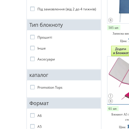
Під замовлення (від 2 до 4 тижнів)
Тип блокноту
505 шт.
Записна кн
Прошиті
Ціна:
Інше
Аксесуари
каталог
Promotion Tops
Формат
61 шт.
Блокнот A5 
A6
ст
A5
Ціна: