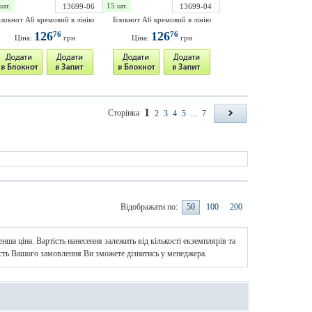
шт.
15 шт.
13699-06
13699-04
локнот А6 кремовий в лінію
Блокнот А6 кремовий в лінію
126
126
76
76
Ціна:
грн
Ціна:
грн
1
Сторінка
2
3
4
5
...
7
Відображати по:
50
100
200
нша ціна. Вартість нанесення залежить від кількості екземплярів та
ість Вашого замовлення Ви зможете дізнатись у менеджера.