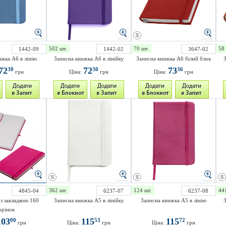
502 шт.
70 шт.
58 
1442-09
1442-02
3647-02
ижка А6 в лінію
Записна книжка A6 в лінійку
Записна книжка A6 білий блок
З
72
72
73
30
30
36
грн
Ціна:
грн
Ціна:
грн
362 шт.
124 шт.
44
4845-04
6237-07
6237-08
із закладкою 160
Записна книжка A5 в лінійку
Записна книжка А5 в лінію
З
орінок
103
115
115
00
53
72
грн
Ціна:
грн
Ціна:
грн