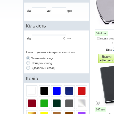
від
до
грн
Кількість
3044 шт.
шт.
від
Шильдик мета
'
Ціна:
Налаштування фільтра за кількістю
Основний склад
Швидкий склад
Віддалений склад
Колір
807 шт.