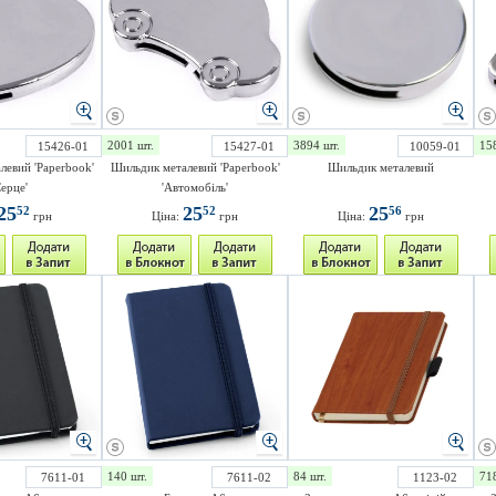
2001 шт.
3894 шт.
15
15426-01
15427-01
10059-01
левий 'Paperbook'
Шильдик металевий 'Paperbook'
Шильдик металевий
Серце'
'Автомобіль'
25
25
25
52
52
56
грн
Ціна:
грн
Ціна:
грн
140 шт.
84 шт.
71
7611-01
7611-02
1123-02