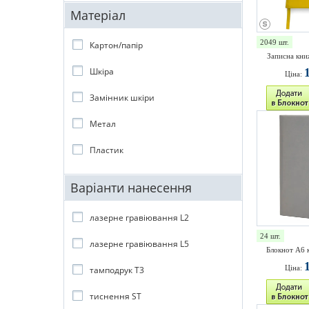
Матеріал
2049 шт.
Картон/папір
Записна кни
Шкіра
Ціна:
Замінник шкіри
Метал
Пластик
Варіанти нанесення
лазерне гравіювання L2
24 шт.
лазерне гравіювання L5
Блокнот А6 
Ціна:
тамподрук T3
тиснення ST