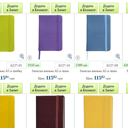
3550 шт.
2389 шт.
42
6237-05
6237-10
6237-09
жка A5 в лінійку
Записна книжка А5 в лінію
Записна книжка А5 в лінію
З
115
115
115
81
82
82
грн
Ціна:
грн
Ціна:
грн