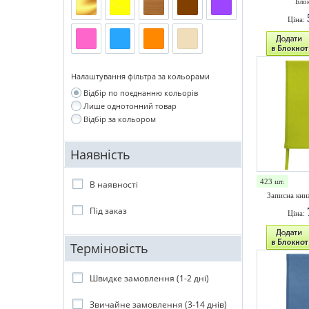
Бло
Ціна:
Налаштування фільтра за кольорами
Відбір по поєднанню кольорів
Лише однотонний товар
Відбір за кольором
Наявність
423 шт.
В наявності
Записна кни
Під заказ
Ціна:
Терміновість
Швидке замовлення (1-2 дні)
Звичайне замовлення (3-14 днів)