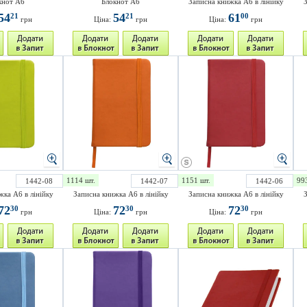
кнот А6
Блокнот А6
Записна книжка A6 в лінійку
З
54
54
61
21
21
00
грн
Ціна:
грн
Ціна:
грн
1114 шт.
1151 шт.
99
1442-08
1442-07
1442-06
жка A6 в лінійку
Записна книжка A6 в лінійку
Записна книжка A6 в лінійку
З
72
72
72
30
30
30
грн
Ціна:
грн
Ціна:
грн