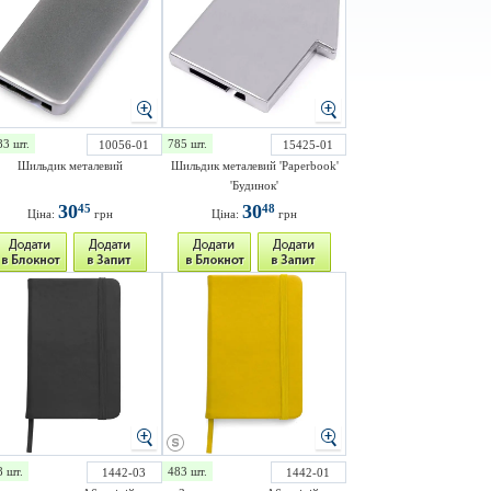
83 шт.
785 шт.
10056-01
15425-01
Шильдик металевий
Шильдик металевий 'Paperbook'
'Будинок'
30
30
45
48
Ціна:
грн
Ціна:
грн
8 шт.
483 шт.
1442-03
1442-01