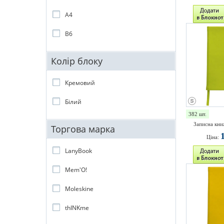
A4
B6
Колір блоку
Кремовий
Білий
382 шт.
Записна кни
Торгова марка
Ціна:
LanyBook
Mem'O!
Moleskine
thINKme