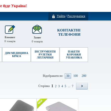
 буде Україна!
Увійти
/
Реєструватися
КОНТАКТНІ
ТЕЛЕФОНИ
Блокнот
Запит
0
товарів
0
товарів
ІНСТРУМЕНТИ
ПАКЕТИ
ДІМ МЕДИЦИНА
РУЛЕТКИ
КОРОБКИ
КРАСА
ЛІХТАРИКИ
УПАКОВКА
Відображати по:
50
100
200
1
Сторінка
2
3
4
5
...
7