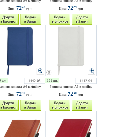
аписна книжка A6 в лінійку
Записна книжка A6 в лінійку
72
72
28
29
Ціна:
грн
Ціна:
грн
3 шт.
851 шт.
1442-05
1442-04
аписна книжка A6 в лінійку
Записна книжка A6 в лінійку
72
72
30
30
Ціна:
грн
Ціна:
грн