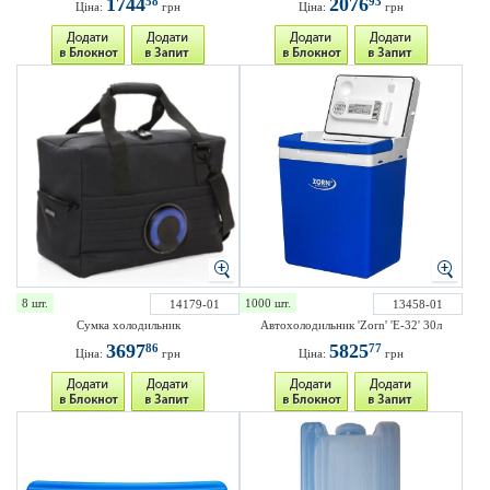
1744
2076
58
93
Ціна:
грн
Ціна:
грн
8 шт.
1000 шт.
14179-01
13458-01
Сумка холодильник
Автохолодильник 'Zorn' 'E-32' 30л
3697
5825
86
77
Ціна:
грн
Ціна:
грн