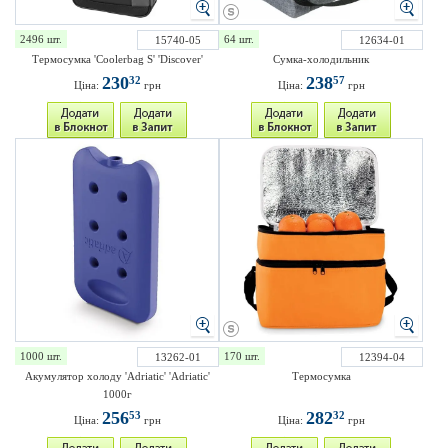
2496 шт.
64 шт.
15740-05
12634-01
Термосумка 'Coolerbag S' 'Discover'
Сумка-холодильник
230
238
32
57
Ціна:
грн
Ціна:
грн
1000 шт.
170 шт.
13262-01
12394-04
Акумулятор холоду 'Adriatic' 'Adriatic'
Термосумка
1000г
256
282
53
32
Ціна:
грн
Ціна:
грн