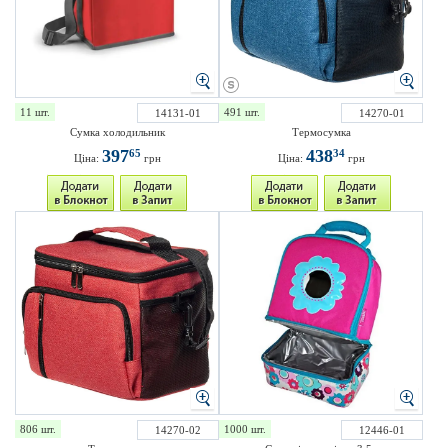
11 шт.
491 шт.
14131-01
14270-01
Сумка холодильник
Термосумка
397
438
65
34
Ціна:
грн
Ціна:
грн
806 шт.
1000 шт.
14270-02
12446-01