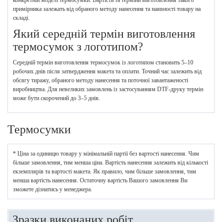
примірника залежать від обраного методу нанесення та наявності товару на
складі.
Який середній термін виготовлення
термосумок з логотипом?
Середній термін виготовлення термосумок із логотипом становить 5–10
робочих днів після затвердження макета та оплати. Точний час залежить від
обсягу тиражу, обраного методу нанесення та поточної завантаженості
виробництва. Для невеликих замовлень із застосуванням DTF-друку термін
може бути скорочений до 3–5 днів.
Термосумки
* Ціна за одиницю товару у мінімальній партії без вартості нанесення. Чим
більше замовлення, тим менша ціна. Вартість нанесення залежить від кількості
екземплярів та вартості макета. Як правило, чим більше замовлення, тим
менша вартість нанесення. Остаточну вартість Вашого замовлення Ви
зможете дізнатись у менеджера.
Зразки виконаних робіт