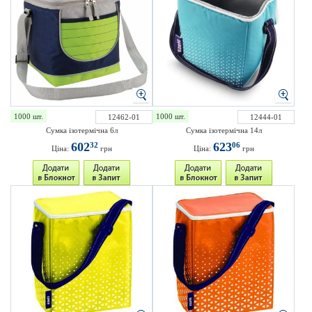
1000 шт.
1000 шт.
12462-01
12444-01
Сумка ізотермічна 6л
Сумка ізотермічна 14л
602
623
32
06
Ціна:
грн
Ціна:
грн