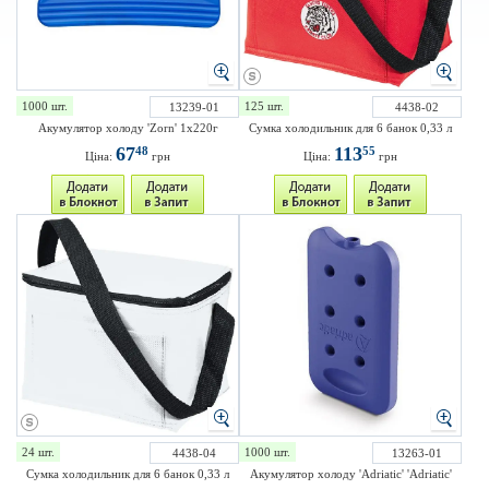
1000 шт.
125 шт.
13239-01
4438-02
Акумулятор холоду 'Zorn' 1x220г
Сумка холодильник для 6 банок 0,33 л
67
113
48
55
Ціна:
грн
Ціна:
грн
24 шт.
1000 шт.
4438-04
13263-01
Сумка холодильник для 6 банок 0,33 л
Акумулятор холоду 'Adriatic' 'Adriatic'