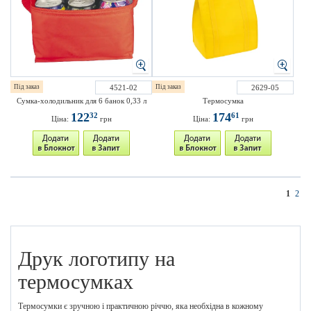
Під заказ
4521-02
Під заказ
2629-05
Сумка-холодильник для 6 банок 0,33 л
Термосумка
122
174
32
61
Ціна:
грн
Ціна:
грн
1
2
Друк логотипу на
термосумках
Термосумки є зручною і практичною річчю, яка необхідна в кожному