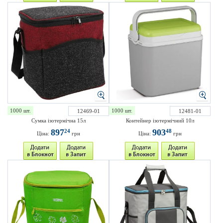
1000 шт.
1000 шт.
12469-01
12481-01
Сумка ізотермічна 15л
Контейнер ізотермічний 10л
897
903
24
48
Ціна:
грн
Ціна:
грн