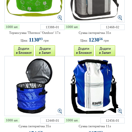
1000 шт.
1000 шт.
13388-01
12468-02
Термосумка 'Thermos' 'Outdoor' 17л
Сумка ізотермічна 35л
1130
1230
93
56
Ціна:
грн
Ціна:
грн
1000 шт.
1000 шт.
12449-01
12456-01
Сумка ізотермічна 35л
Сумка ізотермічна 11л