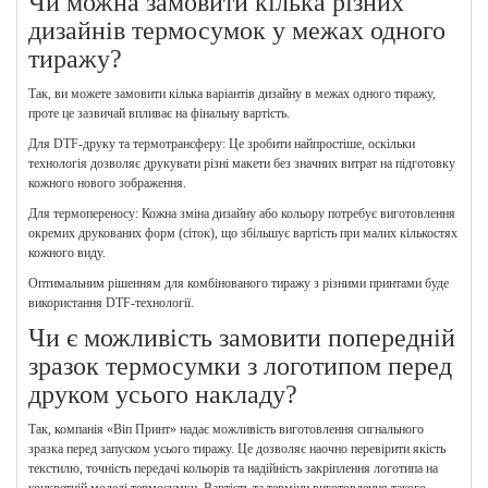
Чи можна замовити кілька різних
дизайнів термосумок у межах одного
тиражу?
Так, ви можете замовити кілька варіантів дизайну в межах одного тиражу,
проте це зазвичай впливає на фінальну вартість.
Для DTF-друку та термотрансферу: Це зробити найпростіше, оскільки
технологія дозволяє друкувати різні макети без значних витрат на підготовку
кожного нового зображення.
Для термопереносу: Кожна зміна дизайну або кольору потребує виготовлення
окремих друкованих форм (сіток), що збільшує вартість при малих кількостях
кожного виду.
Оптимальним рішенням для комбінованого тиражу з різними принтами буде
використання DTF-технології.
Чи є можливість замовити попередній
зразок термосумки з логотипом перед
друком усього накладу?
Так, компанія «Віп Принт» надає можливість виготовлення сигнального
зразка перед запуском усього тиражу. Це дозволяє наочно перевірити якість
текстилю, точність передачі кольорів та надійність закріплення логотипа на
конкретній моделі термосумки. Вартість та терміни виготовлення такого