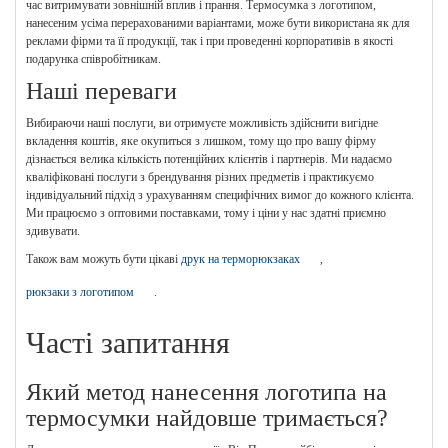
час витримувати зовнішній вплив і прання. Термосумка з логотипом,
нанесеним усіма перерахованими варіантами, може бути використана як для
реклами фірми та її продукції, так і при проведенні корпоративів в якості
подарунка співробітникам.
Наші переваги
Вибираючи наші послуги, ви отримуєте можливість здійснити вигідне
вкладення коштів, яке окупиться з лишком, тому що про вашу фірму
дізнається велика кількість потенційних клієнтів і партнерів. Ми надаємо
кваліфіковані послуги з брендування різних предметів і практикуємо
індивідуальний підхід з урахуванням специфічних вимог до кожного клієнта.
Ми працюємо з оптовими поставками, тому і ціни у нас здатні приємно
здивувати.
Також вам можуть бути цікаві
друк на терморюкзаках
,
рюкзаки з логотипом
.
Часті запитання
Який метод нанесення логотипа на
термосумки найдовше тримається?