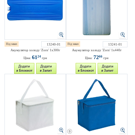
Під заказ
13240-01
Під заказ
13241-01
Акумулятор холоду 'Zorn' 1x300г
Акумулятор холоду 'Zorn' 1x440г
61
72
24
66
Ціна:
грн
Ціна:
грн