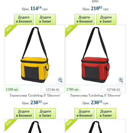
600г
114
210
14
85
Ціна:
грн
Ціна:
грн
1188 шт.
1780 шт.
15740-01
15740-02
Термосумка 'Coolerbag S' 'Discover'
Термосумка 'Coolerbag S' 'Discover'
230
230
32
32
Ціна:
грн
Ціна:
грн