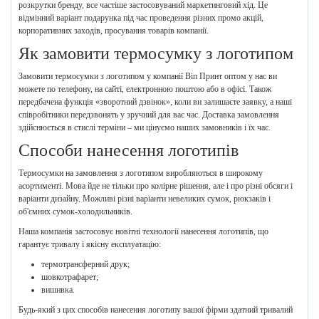
розкрутки бренду, все частіше застосовуваний маркетинговий хід. Це
відмінний варіант подарунка під час проведення різних промо акцій,
корпоративних заходів, просування товарів компанії.
Як замовити термосумку з логотипом
Замовити термосумки з логотипом у компанії Віп Принт оптом у нас ви
можете по телефону, на сайті, електронною поштою або в офісі. Також
передбачена функція «зворотний дзвінок», коли ви залишаєте заявку, а наші
співробітники передзвонять у зручний для вас час. Доставка замовлення
здійснюється в стислі терміни – ми цінуємо наших замовників і їх час.
Способи нанесення логотипів
Термосумки на замовлення з логотипом виробляються в широкому
асортименті. Мова йде не тільки про колірне рішення, але і про різні обсяги і
варіанти дизайну. Можливі різні варіанти невеликих сумок, рюкзаків і
об'ємних сумок-холодильників.
Наша компанія застосовує новітні технології нанесення логотипів, що
гарантує тривалу і якісну експлуатацію:
термотрансферний друк;
шовкотрафарет;
вишивка.
Будь-який з цих способів нанесення логотипу вашої фірми здатний тривалий