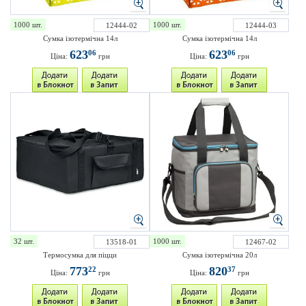
1000 шт.
1000 шт.
12444-02
12444-03
Сумка ізотермічна 14л
Сумка ізотермічна 14л
623
623
06
06
Ціна:
грн
Ціна:
грн
32 шт.
1000 шт.
13518-01
12467-02
Термосумка для піцци
Сумка ізотермічна 20л
773
820
22
37
Ціна:
грн
Ціна:
грн