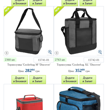
2360 шт.
2763 шт.
15741-01
15742-01
Термосумка 'Coolerbag M' 'Discover'
Термосумка 'Coolerbag XL' 'Discover'
282
352
94
99
Ціна:
грн
Ціна:
грн