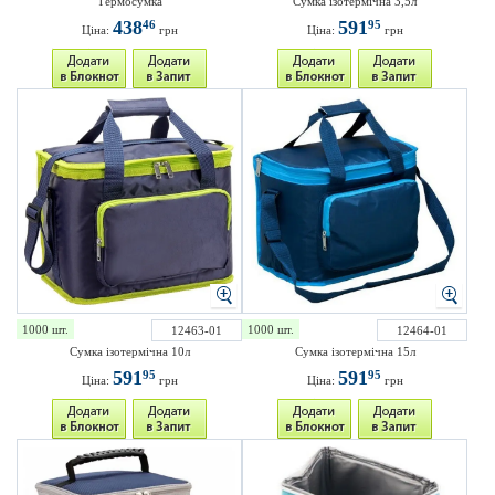
Термосумка
Сумка ізотермічна 3,5л
438
591
46
95
Ціна:
грн
Ціна:
грн
1000 шт.
1000 шт.
12463-01
12464-01
Сумка ізотермічна 10л
Сумка ізотермічна 15л
591
591
95
95
Ціна:
грн
Ціна:
грн