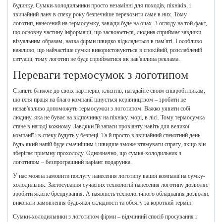
будинку. Сумки-холодильники просто незамінні для походів, пікніків, і
звичайний ланч в спеку року безпечніше перевозити саме в них. Тому
логотип, нанесений на термосумку, завжди буде на очах. З огляду на той факт,
що основну частину інформації, що засвоюється, людина сприймає завдяки
візуальним образам, назва фірми швидко відкладеться в пам'яті. І особливо
важливо, що найчастіше сумки використовуються в спокійній, розслабленій
ситуації, тому логотип не буде сприйматися як нав'язлива реклама.
Переваги термосумок з логотипом
Станьте ближче до своїх партнерів, клієнтів, нагадайте своїм співробітникам,
що їхня праця на благо компанії цінується керівництвом – зробити це
ненав'язливо допоможуть термосумки з логотипом. Важко уявити собі
людину, яка не буває на відпочинку на пікніку, морі, в лісі. Тому термосумка
стане в нагоді кожному. Завдяки їй запаси провіанту навіть для великої
компанії і в спеку будуть у безпеці. Та й просто в звичайний спекотний день
будь-який напій буде смачнішим і швидше зможе втамувати спрагу, якщо він
зберігає приємну прохолоду. Однозначно, що сумка-холодильник з
логотипом – безпрограшний варіант подарунка.
У нас можна замовити послугу нанесення логотипу вашої компанії на сумку-
холодильник. Застосування сучасних технологій нанесення логотипу дозволяє
зробити якісне брендування. А наявність технологічного обладнання дозволяє
виконати замовлення будь-якої складності та обсягу за короткий термін.
Сумки-холодильники з логотипом фірми – відмінний спосіб просування і