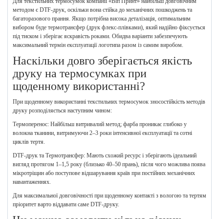
Для текстильних термосумок компанії «Віп Принт» найбільш довговічним
методом є DTF-друк, оскільки вона стійка до механічних пошкоджень та
багаторазового прання. Якщо потрібна висока деталізація, оптимальним
вибором буде термотрансфер (друк флекс-плівками), який надійно фіксується
під тиском і зберігає яскравість роками. Обидва варіанти забезпечують
максимальний термін експлуатації логотипа разом із самим виробом.
Наскільки довго зберігається якість
друку на термосумках при
щоденному використанні?
При щоденному використанні текстильних термосумок зносостійкість методів
друку розподіляється наступним чином:
Термоперенос: Найбільш витривалий метод; фарба проникає глибоко у
волокна тканини, витримуючи 2–3 роки інтенсивної експлуатації та сотні
циклів тертя.
DTF-друк та Термотрансфер: Мають схожий ресурс і зберігають ідеальний
вигляд протягом 1–1,5 року (близько 40–50 прань), після чого можлива поява
мікротріщин або поступове відшарування країв при постійних механічних
навантаженнях.
Для максимальної довговічності при щоденному контакті з вологою та тертям
пріоритет варто віддавати саме DTF-друку.