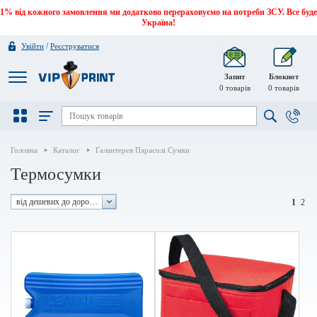
1% від кожного замовлення ми додатково перераховуємо на потреби ЗСУ. Все буде
Україна!
/
Увійти
Реєструватися
Запит
Блокнот
0
товарів
0
товарів
Головна
Каталог
Галантерея Парасолі Сумки
Термосумки
від дешевих до дорогих
1
2