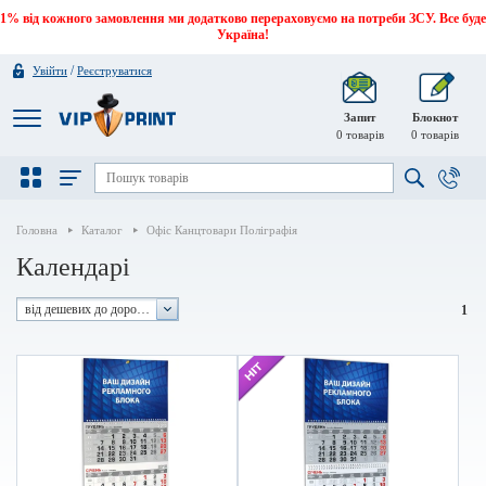
1% від кожного замовлення ми додатково перераховуємо на потреби ЗСУ. Все буде
Україна!
/
Увійти
Реєструватися
Запит
Блокнот
0
товарів
0
товарів
Головна
Каталог
Офіс Канцтовари Поліграфія
Календарі
від дешевих до дорогих
1