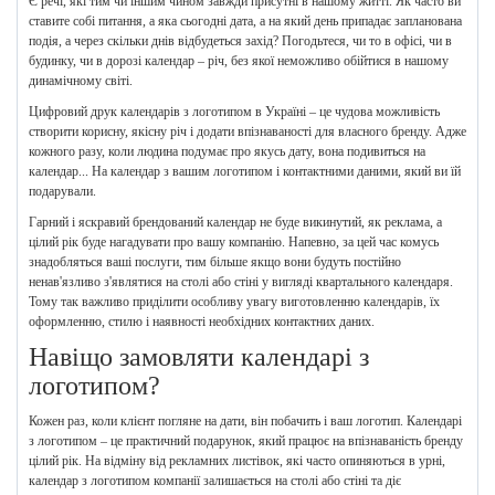
Є речі, які тим чи іншим чином завжди присутні в нашому житті. Як часто ви
ставите собі питання, а яка сьогодні дата, а на який день припадає запланована
подія, а через скільки днів відбудеться захід? Погодьтеся, чи то в офісі, чи в
будинку, чи в дорозі календар – річ, без якої неможливо обійтися в нашому
динамічному світі.
Цифровий друк календарів з логотипом в Україні – це чудова можливість
створити корисну, якісну річ і додати впізнаваності для власного бренду. Адже
кожного разу, коли людина подумає про якусь дату, вона подивиться на
календар... На календар з вашим логотипом і контактними даними, який ви їй
подарували.
Гарний і яскравий брендований календар не буде викинутий, як реклама, а
цілий рік буде нагадувати про вашу компанію. Напевно, за цей час комусь
знадобляться ваші послуги, тим більше якщо вони будуть постійно
ненав'язливо з'являтися на столі або стіні у вигляді квартального календаря.
Тому так важливо приділити особливу увагу виготовленню календарів, їх
оформленню, стилю і наявності необхідних контактних даних.
Навіщо замовляти календарі з
логотипом?
Кожен раз, коли клієнт погляне на дати, він побачить і ваш логотип. Календарі
з логотипом – це практичний подарунок, який працює на впізнаваність бренду
цілий рік. На відміну від рекламних листівок, які часто опиняються в урні,
календар з логотипом компанії залишається на столі або стіні та діє