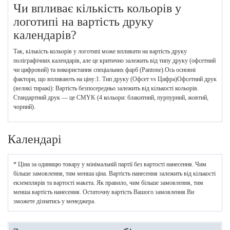
Чи впливає кількість кольорів у
логотипі на вартість друку
календарів?
Так, кількість кольорів у логотипі може впливати на вартість друку
поліграфічних календарів, але це критично залежить від типу друку (офсетний
чи цифровий) та використання спеціальних фарб (Pantone).Ось основні
фактори, що впливають на ціну:1. Тип друку (Офсет vs Цифра)Офсетний друк
(великі тиражі): Вартість безпосередньо залежить від кількості кольорів.
Стандартний друк — це CMYK (4 кольори: блакитний, пурпурний, жовтий,
чорний).
Календарі
* Ціна за одиницю товару у мінімальній партії без вартості нанесення. Чим
більше замовлення, тим менша ціна. Вартість нанесення залежить від кількості
екземплярів та вартості макета. Як правило, чим більше замовлення, тим
менша вартість нанесення. Остаточну вартість Вашого замовлення Ви
зможете дізнатись у менеджера.