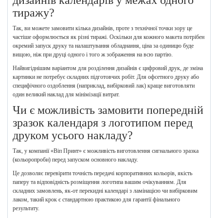
тиражу?
Так, ви можете замовити кілька дизайнів, проте з технічної точки зору це
частіше оформлюється як різні тиражі. Оскільки для кожного макета потрібен
окремий запуск друку та налаштування обладнання, ціна за одиницю буде
вищою, ніж при друці одного і того ж зображення на всю партію.
Найвигіднішим варіантом для розділення дизайнів є цифровий друк, де зміна
картинки не потребує складних підготовчих робіт. Для офсетного друку або
специфічного оздоблення (наприклад, вибірковий лак) краще виготовляти
один великий наклад для мінімізації витрат.
Чи є можливість замовити попередній
зразок календаря з логотипом перед
друком усього накладу?
Так, у компанії «Віп Принт» є можливість виготовлення сигнального зразка
(кольоропроби) перед запуском основного накладу.
Це дозволяє перевірити точність передачі корпоративних кольорів, якість
паперу та відповідність розміщення логотипа вашим очікуванням. Для
складних замовлень, як-от перекидні календарі з ламінацією чи вибірковим
лаком, такий крок є стандартною практикою для гарантії фінального
результату.