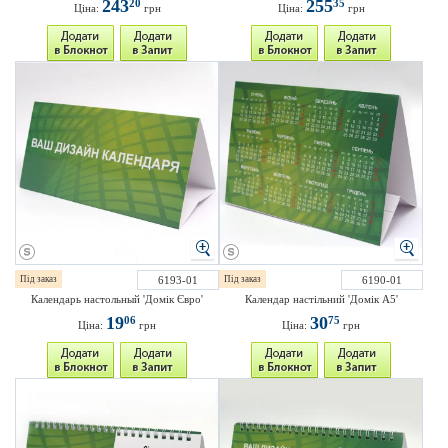
243
255
20
35
Ціна:
грн
Ціна:
грн
Під заказ
6193-01
Під заказ
6190-01
Календарь настольный 'Домік Євро'
Календар настільний 'Домік А5'
19
30
06
75
Ціна:
грн
Ціна:
грн