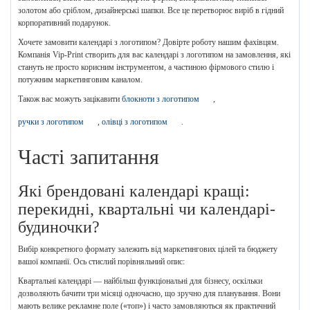
золотом або сріблом, дизайнерські шапки. Все це перетворює виріб в гідний
корпоративний подарунок.
Хочете замовити календарі з логотипом? Довірте роботу нашим фахівцям.
Компанія Vip-Print створить для вас календарі з логотипом на замовлення, які
стануть не просто корисним інструментом, а частиною фірмового стилю і
потужним маркетинговим каналом.
Також вас можуть зацікавити
блокноти з логотипом
,
ручки з логотипом
,
олівці з логотипом
.
Часті запитання
Які брендовані календарі кращі:
перекидні, квартальні чи календарі-
будиночки?
Вибір конкретного формату залежить від маркетингових цілей та бюджету
вашої компанії. Ось стислий порівняльний опис:
Квартальні календарі — найбільш функціональні для бізнесу, оскільки
дозволяють бачити три місяці одночасно, що зручно для планування. Вони
мають велике рекламне поле («топ») і часто замовляються як практичний