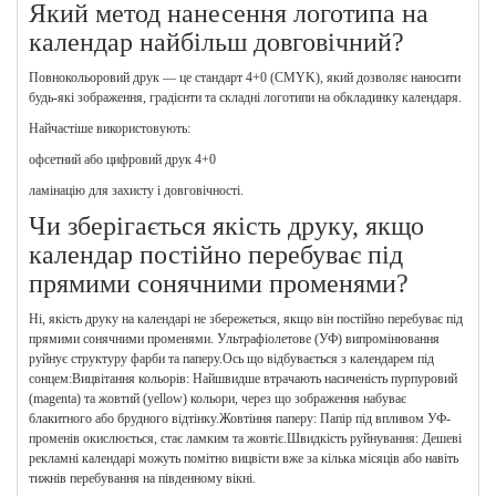
Який метод нанесення логотипа на
календар найбільш довговічний?
Повнокольоровий друк — це стандарт 4+0 (CMYK), який дозволяє наносити
будь-які зображення, градієнти та складні логотипи на обкладинку календаря.
Найчастіше використовують:
офсетний або цифровий друк 4+0
ламінацію для захисту і довговічності.
Чи зберігається якість друку, якщо
календар постійно перебуває під
прямими сонячними променями?
Ні, якість друку на календарі не збережеться, якщо він постійно перебуває під
прямими сонячними променями. Ультрафіолетове (УФ) випромінювання
руйнує структуру фарби та паперу.Ось що відбувається з календарем під
сонцем:Вицвітання кольорів: Найшвидше втрачають насиченість пурпуровий
(magenta) та жовтий (yellow) кольори, через що зображення набуває
блакитного або брудного відтінку.Жовтіння паперу: Папір під впливом УФ-
променів окислюється, стає ламким та жовтіє.Швидкість руйнування: Дешеві
рекламні календарі можуть помітно вицвісти вже за кілька місяців або навіть
тижнів перебування на південному вікні.