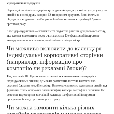
корпоративний подарунок.
Перекидні настінні календарі — це іміджевий продукт, який акцентує увагу на
дизайні та якості друку завдяки 12-ти окремим аркушам. Вони ідеально
підходять для демонстрації портфоліо або естетичних візуалізацій бренду
протягом року.
Календарі-будиночки — компактне та бюджетне рішення для робочого столу,
яке завжди знаходиться перед очима клієнта. Це ефективний інструмент
«нагадування» про компанію, який займає мінімум місця.
Чи можливо включити до календаря
індивідуальні корпоративні сторінки
(наприклад, інформацію про
компанію чи рекламні блоки)?
Так, компанія Віп Принт надає можливість виготовлення календарів з
індивідуальними сітками, де можна розмістити логотип, контакти або
рекламні блоки на кожній сторінці. Ви можете повністю адаптувати дизайн під
фірмовий стиль, обираючи власні шрифти, кольори та графічні елементи. Це
дозволяє перетворити звичайний календар на ефективний інструмент
просування бренду протягом усього року.
Чи можна замовити кілька різних
дизайнів календарів у межах одного