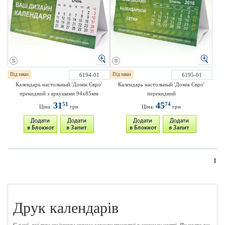
Під заказ
6194-01
Під заказ
6195-01
Календарь настольный 'Домік Євро'
Календарь настольный 'Домік Євро'
прекидний з аркушами 94х85мм
перекидний
31
45
51
74
Ціна:
грн
Ціна:
грн
1
Друк календарів