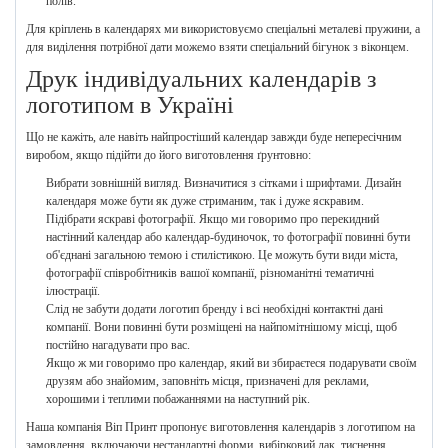
полів.
Для кріплень в календарях ми використовуємо спеціальні металеві пружини, а
для виділення потрібної дати можемо взяти спеціальний бігунок з віконцем.
Друк індивідуальних календарів з
логотипом в Україні
Що не кажіть, але навіть найпростіший календар завжди буде непересічним
виробом, якщо підійти до його виготовлення ґрунтовно:
Вибрати зовнішній вигляд. Визначитися з сітками і шрифтами. Дизайн
календаря може бути як дуже стриманим, так і дуже яскравим.
Підібрати яскраві фотографії. Якщо ми говоримо про перекидний
настінний календар або календар-будиночок, то фотографії повинні бути
об'єднані загальною темою і стилістикою. Це можуть бути види міста,
фотографії співробітників вашої компанії, різноманітні тематичні
ілюстрації.
Слід не забути додати логотип бренду і всі необхідні контактні дані
компанії. Вони повинні бути розміщені на найпомітнішому місці, щоб
постійно нагадувати про вас.
Якщо ж ми говоримо про календар, який ви збираєтеся подарувати своїм
друзям або знайомим, заповніть місця, призначені для реклами,
хорошими і теплими побажаннями на наступний рік.
Наша компанія Віп Принт пропонує виготовлення календарів з логотипом на
замовлення, включаючи нестандартні форми, вибірковий лак, тиснення