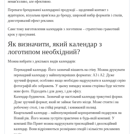
ненав'язливо, але ефективно.
Переваги брендованої календарної продукції – щоденний контакт з
аудиторією, візуальна прив'язка до бренду, широкий вибір форматів і стилів,
довготривалий ефект реклами.
Саме тому виготовлення календарів з логотипом – стратегічно грамотний
крок у просуванні.
Як визначити, який календар з
логотипом необхідний?
Можна вибрати з декількох видів календарів:
Перекидний календар. Його зазвичай вішають на стіну. Можна друкувати
перекидний календар у найпопулярніших форматах: А3 і А2. Дуже
зручний формат, особливо якщо необхідно надрукувати в календарі серію
фотографій або зображень. У цьому випадку кожна сторінка буде містити
нове фото. Підходить і для дому, і для офісу.
Календар-будиночок. Зазвичай це настільний календар трикутної форми.
Дуже зручний формат, який не займає багато місця. Може стояти і на
робочому столі, і на стійці рецепції, і книжковій полиці.
Квартальний календар – найпопулярніший корпоративний подарунок на
Новий рік. Його можна зустріти практично в будь-якій компанії. У
компанії Віп Принт можна надрукувати трисекційний і двосекційний
календар. Вони відрізняються розмірами секцій і кількістю рекламних