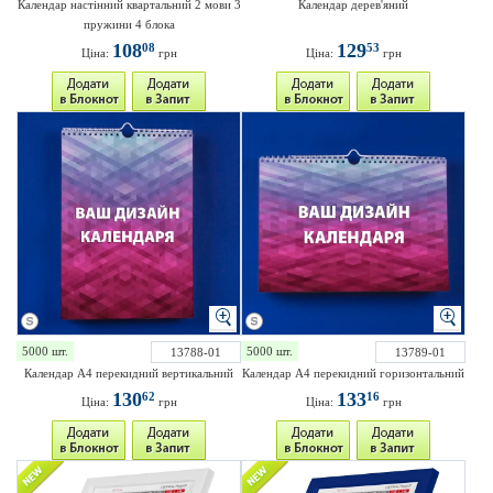
Календар настінний квартальний 2 мови 3
Календар дерев'яний
пружини 4 блока
108
129
08
53
Ціна:
грн
Ціна:
грн
5000 шт.
5000 шт.
13788-01
13789-01
Календар А4 перекидний вертикальний
Календар А4 перекидний горизонтальний
130
133
62
16
Ціна:
грн
Ціна:
грн