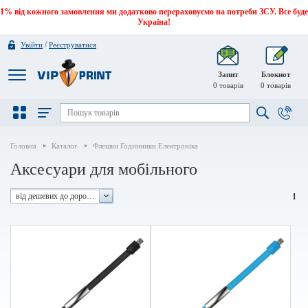
1% від кожного замовлення ми додатково перераховуємо на потреби ЗСУ. Все буде
Україна!
/
Увійти
Реєструватися
Запит
Блокнот
0
товарів
0
товарів
Головна
Каталог
Флешки Годинники Електроніка
Аксесуари для мобільного
від дешевих до дорогих
1