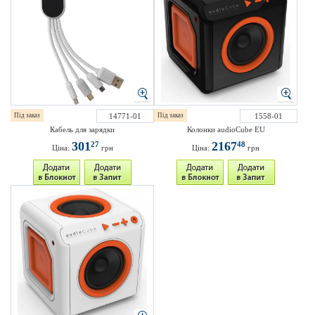
Під заказ
14771-01
Під заказ
1558-01
Кабель для зарядки
Колонки audioCube EU
301
2167
27
48
Ціна:
грн
Ціна:
грн