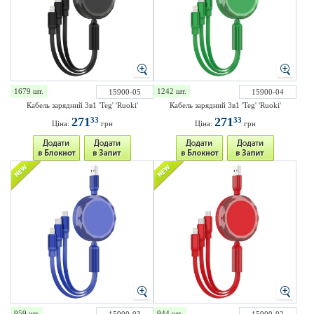
1679 шт.
1242 шт.
15900-05
15900-04
Кабель зарядний 3в1 'Teg' 'Ruoki'
Кабель зарядний 3в1 'Teg' 'Ruoki'
271
271
33
33
Ціна:
грн
Ціна:
грн
959 шт.
944 шт.