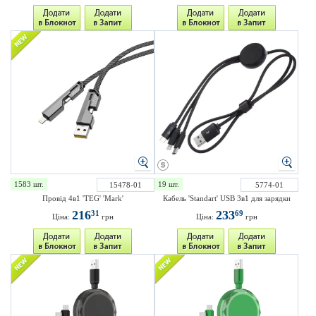
1583 шт.
19 шт.
15478-01
5774-01
Провід 4в1 'TEG' 'Mark'
Кабель 'Standart' USB 3в1 для зарядки
216
233
31
69
Ціна:
грн
Ціна:
грн