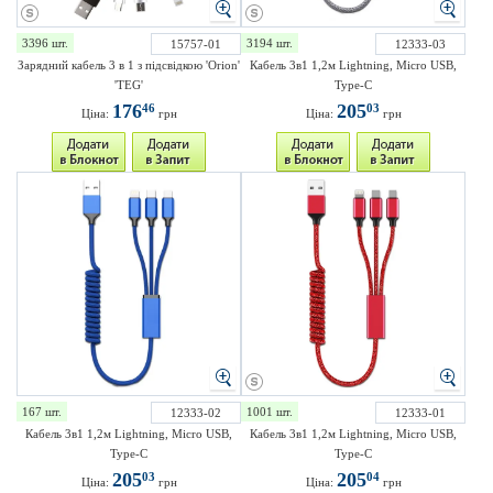
3396 шт.
3194 шт.
15757-01
12333-03
Зарядний кабель 3 в 1 з підсвідкою 'Orion'
Кабель 3в1 1,2м Lightning, Micro USB,
'TEG'
Type-C
176
205
46
03
Ціна:
грн
Ціна:
грн
167 шт.
1001 шт.
12333-02
12333-01
Кабель 3в1 1,2м Lightning, Micro USB,
Кабель 3в1 1,2м Lightning, Micro USB,
Type-C
Type-C
205
205
03
04
Ціна:
грн
Ціна:
грн