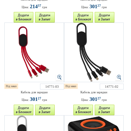
214
301
37
27
Ціна:
грн
Ціна:
грн
Під заказ
14771-03
Під заказ
14771-02
Кабель для зарядки
Кабель для зарядки
301
301
27
27
Ціна:
грн
Ціна:
грн