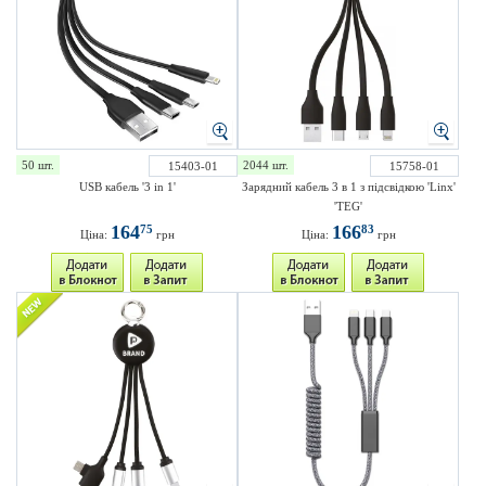
50 шт.
2044 шт.
15403-01
15758-01
USB кабель '3 in 1'
Зарядний кабель 3 в 1 з підсвідкою 'Linx'
'TEG'
164
166
75
83
Ціна:
грн
Ціна:
грн