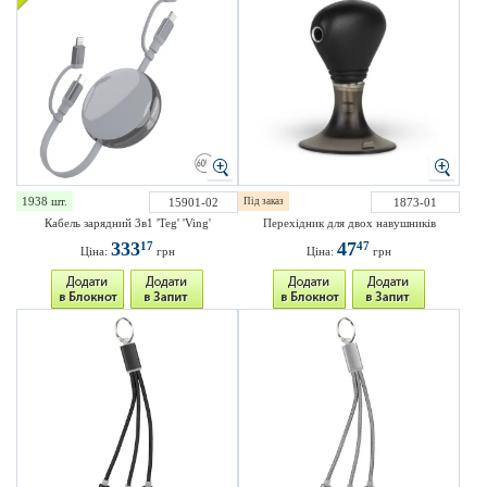
1938 шт.
15901-02
Під заказ
1873-01
Кабель зарядний 3в1 'Teg' 'Ving'
Перехідник для двох навушників
333
47
17
47
Ціна:
грн
Ціна:
грн