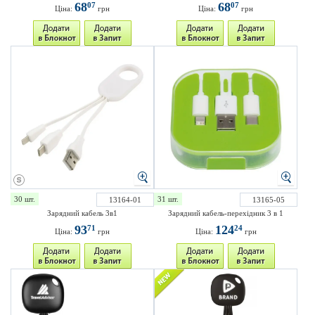
68
68
07
07
Ціна:
грн
Ціна:
грн
30 шт.
31 шт.
13164-01
13165-05
Зарядний кабель 3в1
Зарядний кабель-перехідник 3 в 1
93
124
71
24
Ціна:
грн
Ціна:
грн