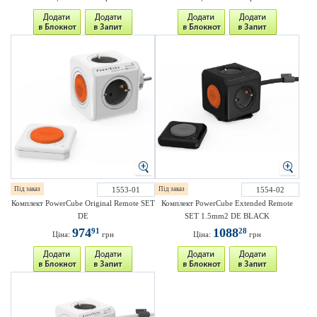
Під заказ
1553-01
Під заказ
1554-02
Комплект PowerCube Original Remote SET
Комплект PowerCube Extended Remote
DE
SET 1.5mm2 DE BLACK
974
1088
91
28
Ціна:
грн
Ціна:
грн