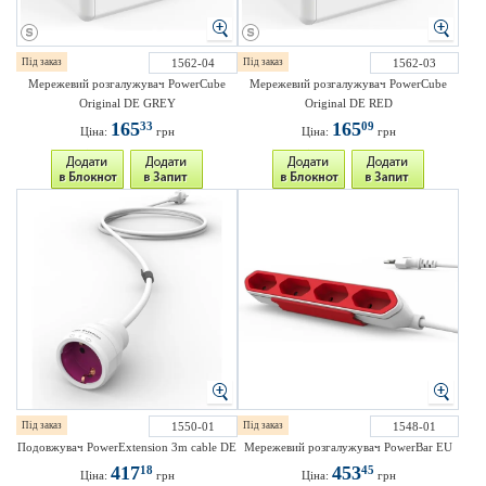
Під заказ
1562-04
Під заказ
1562-03
Мережевий розгалужувач PowerCube
Мережевий розгалужувач PowerCube
Original DE GREY
Original DE RED
165
165
33
09
Ціна:
грн
Ціна:
грн
Під заказ
1550-01
Під заказ
1548-01
Подовжувач PowerExtension 3m cable DE
Мережевий розгалужувач PowerBar EU
417
453
18
45
Ціна:
грн
Ціна:
грн