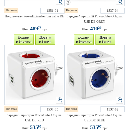
Під заказ
1551-01
Під заказ
1537-04
Подовжувач PowerExtension 5m cable DE
Зарядний пристрій PowerCube Original
USB DE GREY
489
410
73
20
Ціна:
грн
Ціна:
грн
Під заказ
1537-03
Під заказ
1537-02
Зарядний пристрій PowerCube Original
Зарядний пристрій PowerCube Original
USB DE RED
USB DE BLUE
535
535
07
07
Ціна:
грн
Ціна:
грн