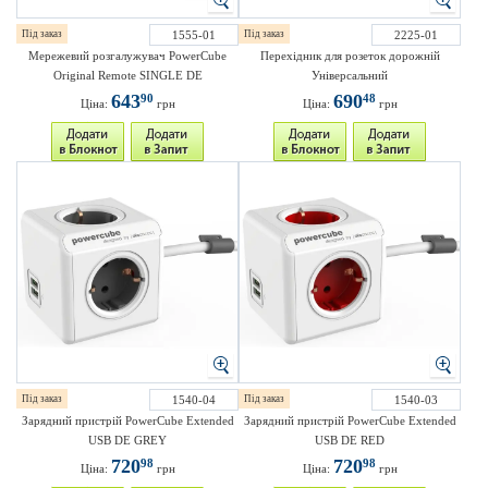
Під заказ
1555-01
Під заказ
2225-01
Мережевий розгалужувач PowerCube
Перехідник для розеток дорожній
Original Remote SINGLE DE
Універсальний
643
690
90
48
Ціна:
грн
Ціна:
грн
Під заказ
1540-04
Під заказ
1540-03
Зарядний пристрій PowerCube Extended
Зарядний пристрій PowerCube Extended
USB DE GREY
USB DE RED
720
720
98
98
Ціна:
грн
Ціна:
грн