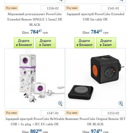
Під заказ
1556-02
Під заказ
1541-01
Мережевий розгалужувач PowerCube
Зарядний пристрій PowerCube Extended
Extended Remote SINGLE 1.5mm2 DE
USB 3m cable DE
BLACK
784
784
47
47
Ціна:
грн
Ціна:
грн
Під заказ
1547-01
Під заказ
1553-02
Зарядний пристрій PowerCube ReWirable
Комплект PowerCube Original Remote SET
USB + 3x plug + IEC EU cable DE
DE BLACK
802
974
60
91
Ціна:
грн
Ціна:
грн