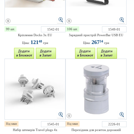
99 шт.
106 шт.
1542-01
1549-01
Кріплення Docks 3x EU
Зарядний пристрій PowerBar USB EU
121
267
48
34
Ціна:
грн
Ціна:
грн
Під заказ
1545-01
Під заказ
2226-01
Набір штекерів Travel plugs 4x
Перехідник для розеток дорожній