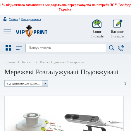
1% від кожного замовлення ми додатково перераховуємо на потреби ЗСУ. Все буде
Україна!
/
Увійти
Реєструватися
Запит
Блокнот
0
товарів
0
товарів
Головна
Каталог
Флешки Годинники Електроніка
Мережеві Розгалужувачі Подовжувачі
від дешевих до дорогих
1