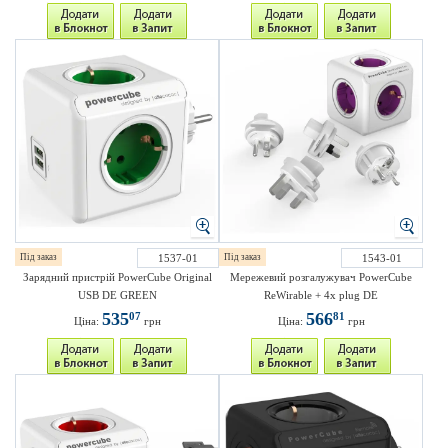
Під заказ
1537-01
Під заказ
1543-01
Зарядний пристрій PowerCube Original
Мережевий розгалужувач PowerCube
USB DE GREEN
ReWirable + 4x plug DE
535
566
07
81
Ціна:
грн
Ціна:
грн