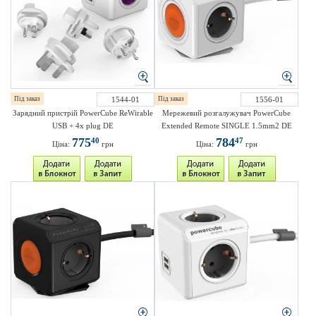
Під заказ
1544-01
Під заказ
1556-01
Зарядний пристрій PowerCube ReWirable
Мережевий розгалужувач PowerCube
USB + 4x plug DE
Extended Remote SINGLE 1.5mm2 DE
775
784
40
47
Ціна:
грн
Ціна:
грн