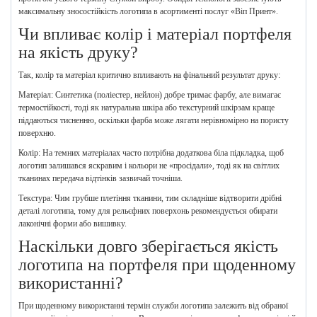
максимальну зносостійкість логотипа в асортименті послуг «Віп Принт».
Чи впливає колір і матеріал портфеля
на якість друку?
Так, колір та матеріал критично впливають на фінальний результат друку:
Матеріал: Синтетика (поліестер, нейлон) добре тримає фарбу, але вимагає
термостійкості, тоді як натуральна шкіра або текстурний шкірзам краще
піддаються тисненню, оскільки фарба може лягати нерівномірно на пористу
поверхню.
Колір: На темних матеріалах часто потрібна додаткова біла підкладка, щоб
логотип залишався яскравим і кольори не «просідали», тоді як на світлих
тканинах передача відтінків зазвичай точніша.
Текстура: Чим грубше плетіння тканини, тим складніше відтворити дрібні
деталі логотипа, тому для рельєфних поверхонь рекомендується обирати
лаконічні форми або вишивку.
Наскільки довго зберігається якість
логотипа на портфеля при щоденному
використанні?
При щоденному використанні термін служби логотипа залежить від обраної