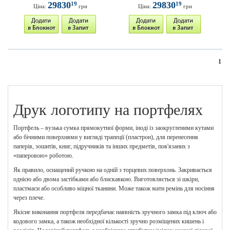
29830
29830
19
19
Ціна:
грн
Ціна:
грн
1
Друк логотипу на портфелях
Портфель – вузька сумка прямокутної форми, іноді із заокругленими кутами
або бічними поверхнями у вигляді трапеції (пластрон), для перенесення
паперів, зошитів, книг, підручників та інших предметів, пов'язаних з
«паперовою» роботою.
Як правило, оснащений ручкою на одній з торцевих поверхонь. Закривається
однією або двома застібками або блискавкою. Виготовляється зі шкіри,
пластмаси або особливо міцної тканини. Може також мати ремінь для носіння
через плече.
Якісне виконання портфеля передбачає наявність зручного замка під ключ або
кодового замка, а також необхідної кількості зручно розміщених кишень і