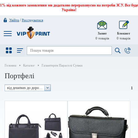
1% від кожного замовлення ми додатково перераховуємо на потреби ЗСУ. Все буде
Україна!
/
Увійти
Реєструватися
Запит
Блокнот
0
товарів
0
товарів
Головна
Каталог
Галантерея Парасолі Сумки
Портфелі
від дешевих до дорогих
1