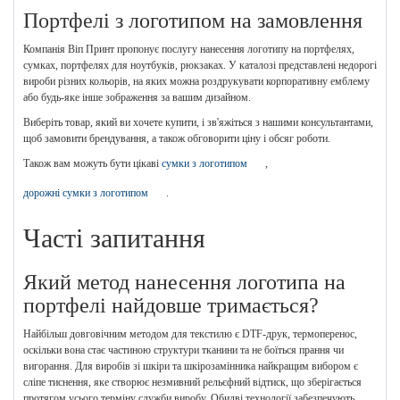
Портфелі з логотипом на замовлення
Компанія Віп Принт пропонує послугу нанесення логотипу на портфелях,
сумках, портфелях для ноутбуків, рюкзаках. У каталозі представлені недорогі
вироби різних кольорів, на яких можна роздрукувати корпоративну емблему
або будь-яке інше зображення за вашим дизайном.
Виберіть товар, який ви хочете купити, і зв'яжіться з нашими консультантами,
щоб замовити брендування, а також обговорити ціну і обсяг роботи.
Також вам можуть бути цікаві
сумки з логотипом
,
дорожні сумки з логотипом
.
Часті запитання
Який метод нанесення логотипа на
портфелі найдовше тримається?
Найбільш довговічним методом для текстилю є DTF-друк, термоперенос,
оскільки вона стає частиною структури тканини та не боїться прання чи
вигорання. Для виробів зі шкіри та шкірозамінника найкращим вибором є
сліпе тиснення, яке створює незмивний рельєфний відтиск, що зберігається
протягом усього терміну служби виробу. Обидві технології забезпечують