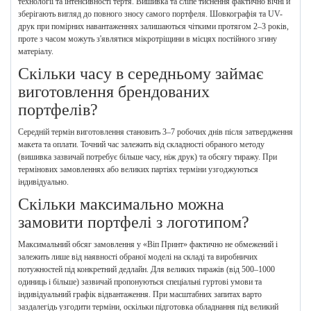
технології та інтенсивності тертя. Вишивка та сліпе тиснення фактично вічні й
зберігають вигляд до повного зносу самого портфеля. Шовкографія та UV-
друк при помірних навантаженнях залишаються чіткими протягом 2–3 років,
проте з часом можуть з'являтися мікротріщини в місцях постійного згину
матеріалу.
Скільки часу в середньому займає
виготовлення брендованих
портфелів?
Середній термін виготовлення становить 3–7 робочих днів після затвердження
макета та оплати. Точний час залежить від складності обраного методу
(вишивка зазвичай потребує більше часу, ніж друк) та обсягу тиражу. При
термінових замовленнях або великих партіях терміни узгоджуються
індивідуально.
Скільки максимально можна
замовити портфелі з логотипом?
Максимальний обсяг замовлення у «Віп Принт» фактично не обмежений і
залежить лише від наявності обраної моделі на складі та виробничих
потужностей під конкретний дедлайн. Для великих тиражів (від 500–1000
одиниць і більше) зазвичай пропонуються спеціальні гуртові умови та
індивідуальний графік відвантаження. При масштабних запитах варто
заздалегідь узгодити терміни, оскільки підготовка обладнання під великий