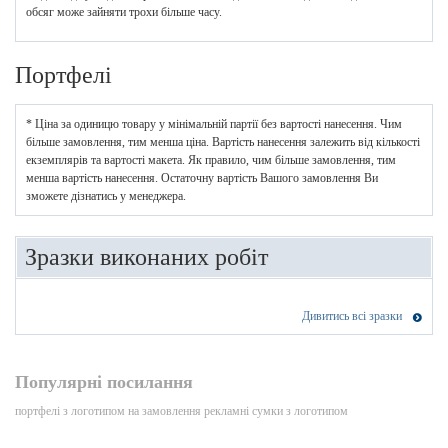
обсяг може зайняти трохи більше часу.
Портфелі
* Ціна за одиницю товару у мінімальній партії без вартості нанесення. Чим
більше замовлення, тим менша ціна. Вартість нанесення залежить від кількості
екземплярів та вартості макета. Як правило, чим більше замовлення, тим
менша вартість нанесення. Остаточну вартість Вашого замовлення Ви
зможете дізнатись у менеджера.
Зразки виконаних робіт
Дивитись всі зразки
Популярні посилання
портфелі з логотипом на замовлення
рекламні сумки з логотипом