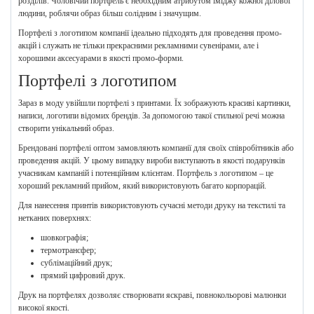
розділів. Чоловічий портфель є необхідним атрибутом іміджу кожної ділової
людини, роблячи образ більш солідним і значущим.
Портфелі з логотипом компанії ідеально підходять для проведення промо-
акцій і служать не тільки прекрасними рекламними сувенірами, але і
хорошими аксесуарами в якості промо-форми.
Портфелі з логотипом
Зараз в моду увійшли портфелі з принтами. Їх зображують красиві картинки,
написи, логотипи відомих брендів. За допомогою такої стильної речі можна
створити унікальний образ.
Брендовані портфелі оптом замовляють компанії для своїх співробітників або
проведення акцій. У цьому випадку вироби виступають в якості подарунків
учасникам кампаній і потенційним клієнтам. Портфель з логотипом – це
хороший рекламний прийом, який використовують багато корпорацій.
Для нанесення принтів використовують сучасні методи друку на текстилі та
нетканих поверхнях:
шовкографія;
термотрансфер;
сублімаційний друк;
прямий цифровий друк.
Друк на портфелях дозволяє створювати яскраві, повнокольорові малюнки
високої якості.