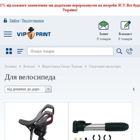
1% від кожного замовлення ми додатково перераховуємо на потреби ЗСУ. Все буде
Україна!
/
Увійти
Реєструватися
Запит
Блокнот
0
товарів
0
товарів
Головна
Каталог
Відпочинок Спорт Туризм
Спортивні аксесуари
Для велосипеда
від дешевих до дорогих
1