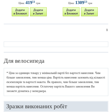
419
1309
51
53
Ціна:
грн
Ціна:
грн
1
Для велосипеда
* Ціна за одиницю товару у мінімальній партії без вартості нанесення. Чим
більше замовлення, тим менша ціна. Вартість нанесення залежить від кількості
екземплярів та вартості макета. Як правило, чим більше замовлення, тим
менша вартість нанесення. Остаточну вартість Вашого замовлення Ви
зможете дізнатись у менеджера.
Зразки виконаних робіт