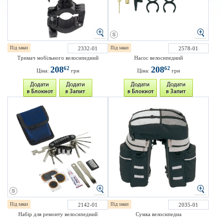
Під заказ
2332-01
Під заказ
2578-01
Тримач мобільного велосипедний
Насос велосипедний
208
208
62
62
Ціна:
грн
Ціна:
грн
Під заказ
2142-01
Під заказ
2035-01
Набір для ремонту велосипедний
Сумка велосипедна