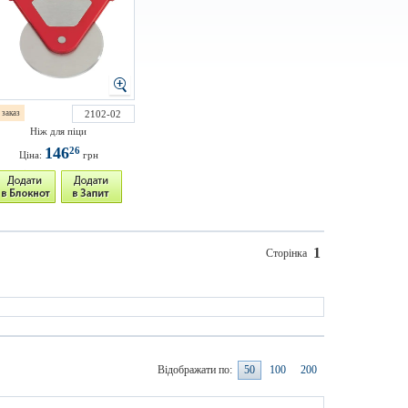
 заказ
2102-02
Ніж для піци
146
26
Ціна:
грн
1
Сторінка
Відображати по:
50
100
200