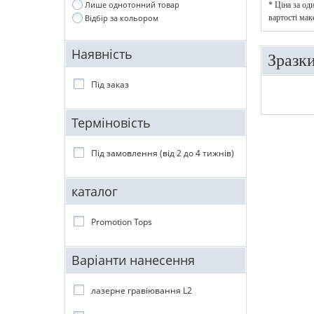
Лише однотонний товар
* Ціна за од
вартості мак
Відбір за кольором
Наявність
Зразк
Під заказ
Терміновість
Під замовлення (від 2 до 4 тижнів)
каталог
Promotion Tops
Варіанти нанесення
лазерне гравіювання L2