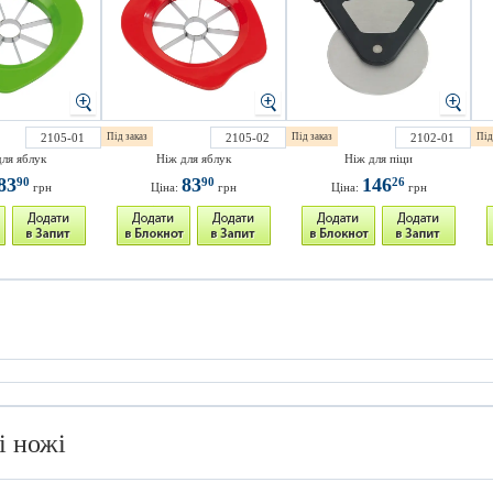
2105-01
Під заказ
2105-02
Під заказ
2102-01
Під
для яблук
Ніж для яблук
Ніж для піци
83
83
146
90
90
26
грн
Ціна:
грн
Ціна:
грн
і ножі