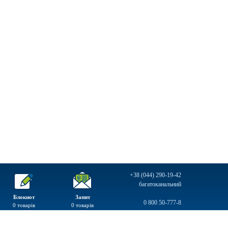
+38 (044) 290-19-42
багатоканальний
Блокнот
Запит
0 800 50-777-8
0
товарів
0
товарів