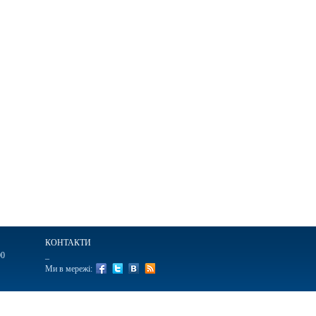
КОНТАКТИ
00
_
Ми в мережі:
ві
Ручки подарункові
Щоденники