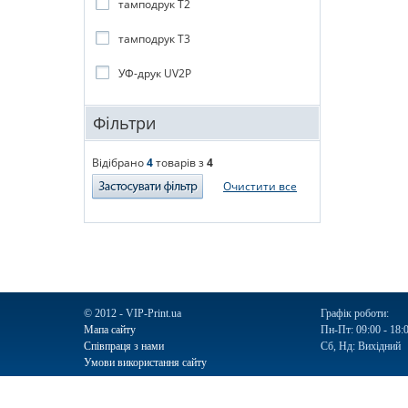
тамподрук T2
тамподрук T3
УФ-друк UV2P
Фільтри
Відібрано
4
товарів з
4
Очистити все
© 2012 - VIP-Print.ua
Графік роботи:
Мапа сайту
Пн-Пт: 09:00 - 18:
Співпраця з нами
Сб, Нд: Вихідний
Умови використання сайту
Ручки
Блокноти
Календарі
Чашки
Пакети
Пакети паперо