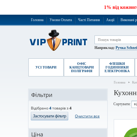
1% від кожног
Головна
Умови Оплата
Часті Питання
Акції
Виконані 
Наприклад:
Ручка Schne
ОФІС
ФЛЕШКИ
УСІ ТОВАРИ
КАНЦТОВАРИ
ГОДИННИКИ
ПОЛІГРАФІЯ
ЕЛЕКТРОНІКА
Головна
Ка
Кухонн
Фільтри
Сортувати:
в
Відібрано
4
товарів з
4
Очистити все
Ціна