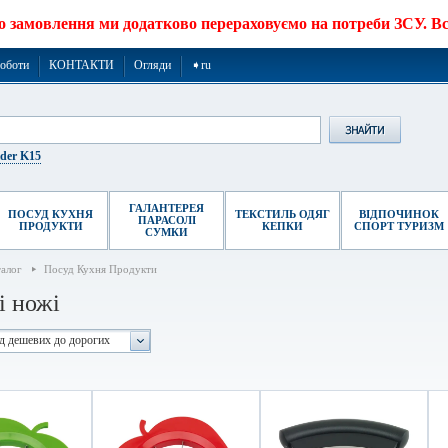
о замовлення ми додатково перераховуємо на потреби ЗСУ. Все
роботи
КОНТАКТИ
Огляди
➧ru
ider K15
ГАЛАНТЕРЕЯ
ПОСУД КУХНЯ
ТЕКСТИЛЬ ОДЯГ
ВІДПОЧИНОК
ПАРАСОЛІ
ПРОДУКТИ
КЕПКИ
СПОРТ ТУРИЗМ
СУМКИ
талог
Посуд Кухня Продукти
і ножі
ід дешевих до дорогих