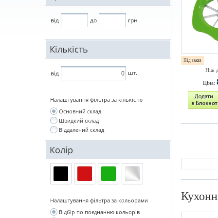
від
до
грн
Кількість
Під заказ
Ніж 
шт.
від
Ціна:
Налаштування фільтра за кількістю
Основний склад
Швидкий склад
Віддалений склад
Колір
Кухонн
Налаштування фільтра за кольорами
Відбір по поєднанню кольорів