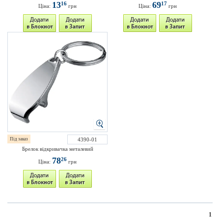
13
69
16
17
Ціна:
грн
Ціна:
грн
Під заказ
4390-01
Брелок відкривачка металевий
78
26
Ціна:
грн
1