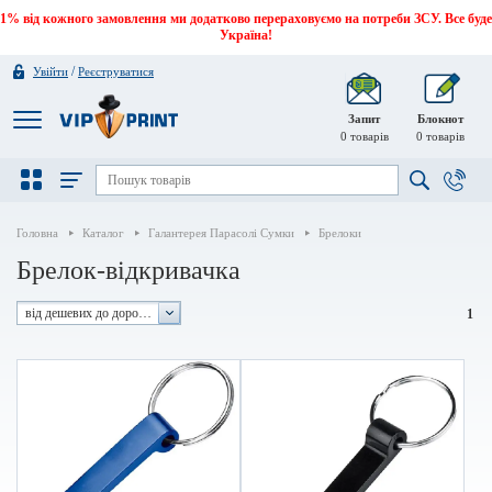
1% від кожного замовлення ми додатково перераховуємо на потреби ЗСУ. Все буде
Україна!
/
Увійти
Реєструватися
Запит
Блокнот
0
товарів
0
товарів
Головна
Каталог
Галантерея Парасолі Сумки
Брелоки
Брелок-відкривачка
від дешевих до дорогих
1