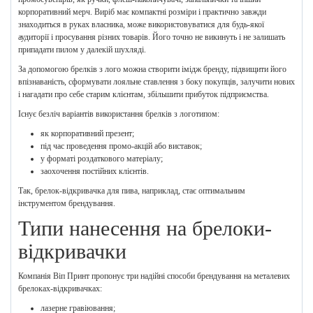
корпоративний мерч. Виріб має компактні розміри і практично завжди
знаходиться в руках власника, може використовуватися для будь-якої
аудиторії і просування різних товарів. Його точно не викинуть і не залишать
припадати пилом у далекій шухляді.
За допомогою брелків з лого можна створити імідж бренду, підвищити його
впізнаваність, сформувати лояльне ставлення з боку покупців, залучити нових
і нагадати про себе старим клієнтам, збільшити прибуток підприємства.
Існує безліч варіантів використання брелків з логотипом:
як корпоративний презент;
під час проведення промо-акцій або виставок;
у форматі роздаткового матеріалу;
заохочення постійних клієнтів.
Так, брелок-відкривачка для пива, наприклад, стає оптимальним
інструментом брендування.
Типи нанесення на брелоки-
відкривачки
Компанія Віп Принт пропонує три надійні способи брендування на металевих
брелоках-відкривачках:
лазерне гравіювання;