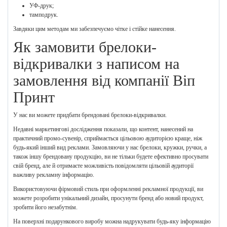
УФ-друк;
тамподрук.
Завдяки цим методам ми забезпечуємо чітке і стійке нанесення.
Як замовити брелоки-
відкривалки з написом на
замовлення від компанії Віп
Принт
У нас ви можете придбати брендовані брелоки-відкривалки.
Недавні маркетингові дослідження показали, що контент, нанесений на
практичний промо-сувенір, сприймається цільовою аудиторією краще, ніж
будь-який інший вид реклами. Замовляючи у нас брелоки, кружки, ручки, а
також іншу брендовану продукцію, ви не тільки будете ефективно просувати
свій бренд, але й отримаєте можливість повідомляти цільовій аудиторії
важливу рекламну інформацію.
Використовуючи фірмовий стиль при оформленні рекламної продукції, ви
можете розробити унікальний дизайн, просунути бренд або новий продукт,
зробити його незабутнім.
На поверхні подарункового виробу можна надрукувати будь-яку інформацію