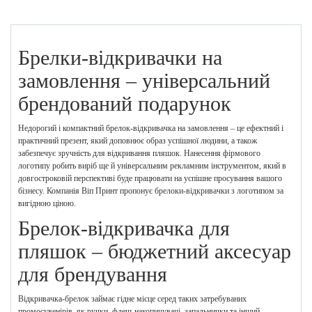
Брелки-відкривачки на
замовлення – універсальний
брендований подарунок
Недорогий і компактний брелок-відкривачка на замовлення – це ефектний і
практичний презент, який доповнює образ успішної людини, а також
забезпечує зручність для відкривання пляшок. Нанесення фірмового
логотипу робить виріб ще й універсальним рекламним інструментом, який в
довгостроковій перспективі буде працювати на успішне просування вашого
бізнесу. Компанія Віп Принт пропонує брелоки-відкривачки з логотипом за
вигідною ціною.
Брелок-відкривачка для
пляшок – бюджетний аксесуар
для брендування
Відкривачка-брелок займає гідне місце серед таких затребуваних
промосувенірів, як ручки, флеш-накопичувачі, запальнички та інший