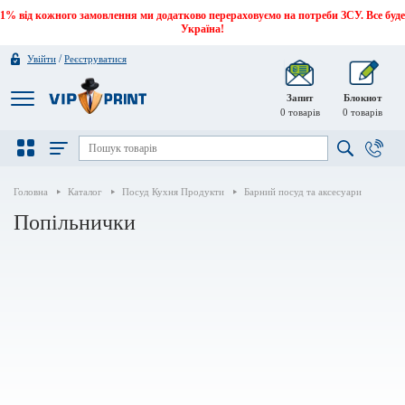
1% від кожного замовлення ми додатково перераховуємо на потреби ЗСУ. Все буде
Україна!
/
Увійти
Реєструватися
Запит
Блокнот
0
товарів
0
товарів
Головна
Каталог
Посуд Кухня Продукти
Барний посуд та аксесуари
Попільнички