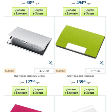
68
494
69
91
Ціна:
грн
Ціна:
грн
Під заказ
4755-01
Під заказ
1979-04
Візитниця матовий метал
Візитниця персональна
127
139
58
46
Ціна:
грн
Ціна:
грн