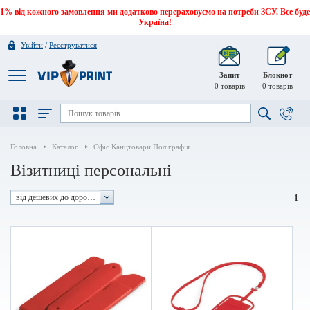
1% від кожного замовлення ми додатково перераховуємо на потреби ЗСУ. Все буде
Україна!
/
Увійти
Реєструватися
Запит
Блокнот
0
товарів
0
товарів
Головна
Каталог
Офіс Канцтовари Поліграфія
Візитниці персональні
від дешевих до дорогих
1