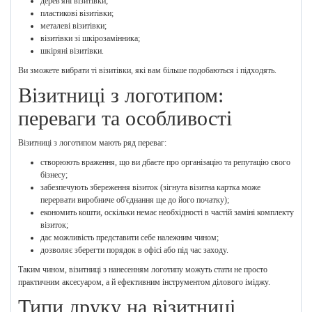
дерев'яні візитівки;
пластикові візитівки;
металеві візитівки;
візитівки зі шкірозамінника;
шкіряні візитівки.
Ви зможете вибрати ті візитівки, які вам більше подобаються і підходять.
Візитниці з логотипом:
переваги та особливості
Візитниці з логотипом мають ряд переваг:
створюють враження, що ви дбаєте про організацію та репутацію свого
бізнесу;
забезпечують збереження візиток (зігнута візитна картка може
перервати виробниче об'єднання ще до його початку);
економить кошти, оскільки немає необхідності в частій заміні комплекту
візиток;
дає можливість представити себе належним чином;
дозволяє зберегти порядок в офісі або під час заходу.
Таким чином, візитниці з нанесенням логотипу можуть стати не просто
практичним аксесуаром, а й ефективним інструментом ділового іміджу.
Типи друку на візитниці