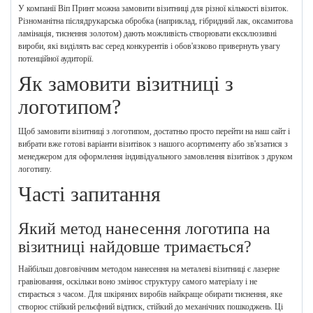
У компанії Віп Принт можна замовити візитниці для різної кількості візиток.
Різноманітна післядрукарська обробка (наприклад, гібридний лак, оксамитова
ламінація, тиснення золотом) дають можливість створювати ексклюзивні
вироби, які виділять вас серед конкурентів і обов'язково привернуть увагу
потенційної аудиторії.
Як замовити візитниці з
логотипом?
Щоб замовити візитниці з логотипом, достатньо просто перейти на наш сайт і
вибрати вже готові варіанти візитівок з нашого асортименту або зв'язатися з
менеджером для оформлення індивідуального замовлення візитівок з друком
логотипу.
Часті запитання
Який метод нанесення логотипа на
візитниці найдовше тримається?
Найбільш довговічним методом нанесення на металеві візитниці є лазерне
гравіювання, оскільки воно змінює структуру самого матеріалу і не
стирається з часом. Для шкіряних виробів найкраще обирати тиснення, яке
створює стійкий рельєфний відтиск, стійкий до механічних пошкоджень. Ці