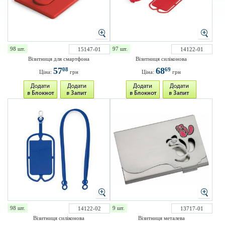
98 шт.
97 шт.
15147-01
14122-01
Візитниця для смартфона
Візитниця силіконова
57
68
08
69
Ціна:
грн
Ціна:
грн
98 шт.
9 шт.
14122-02
13717-01
Візитниця силіконова
Візитниця металева