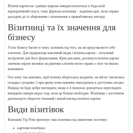
Візитні картки як і раніше широко використовуються в будь-якій
корпоративній галузі, тому фірмова візитниці – відмінна ідея, коли справа
доходить до їх збереження і поповнення в привабливому вигляді.
Візитниці та їх значення для
бізнесу
Успіх бізнесу багато в чому залежить від того, як ви представляєте себе
клієнтам. Для підприємця важливий імідж і візитна картка – потужний
інструмент для його формування. Крім реклами, доглянута візитна картка
значною мірою впливає на рішення клієнтів вести справи з тією чи іншою
компанією.
Ось чому так важливо, щоб візитка зберігалася акуратно, на ній не з'являлися
складки і розриви. І при цьому вона повинна знаходитися в доступних місцях.
Навряд чи буде добре виглядати, якщо в її пошуках доведеться переглядати
випадкові папери якраз тоді, коли це більше необхідно. Візитниці з логотипом
допоможуть зберегти стильний і новий вигляд візитної картки.
Види візитівок
Компанія Vip Print пропонує такі візитівки під нанесення логотипу:
картонні візитівки;