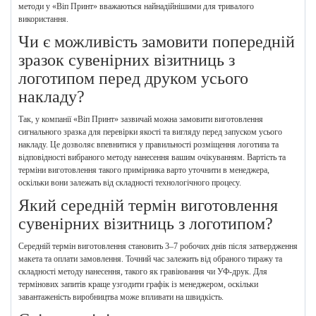
методи у «Віп Принт» вважаються найнадійнішими для тривалого
використання.
Чи є можливість замовити попередній
зразок сувенірних візитниць з
логотипом перед друком усього
накладу?
Так, у компанії «Віп Принт» зазвичай можна замовити виготовлення
сигнального зразка для перевірки якості та вигляду перед запуском усього
накладу. Це дозволяє впевнитися у правильності розміщення логотипа та
відповідності вибраного методу нанесення вашим очікуванням. Вартість та
терміни виготовлення такого примірника варто уточнити в менеджера,
оскільки вони залежать від складності технологічного процесу.
Який середній термін виготовлення
сувенірних візитниць з логотипом?
Середній термін виготовлення становить 3–7 робочих днів після затвердження
макета та оплати замовлення. Точний час залежить від обраного тиражу та
складності методу нанесення, такого як гравіювання чи УФ-друк. Для
термінових запитів краще узгодити графік із менеджером, оскільки
завантаженість виробництва може впливати на швидкість.