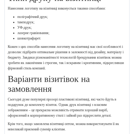
Нанесення логотипу на візитниці виконується такими способами:
поліграфічний друк;
тамподрук;
УФ-друк;
лазерне гравіювання;
шовкотрафарет.
Кожен з цих способів нанесення логотипу на візитниці має свої особливості і
дозволяє підібрати оптимальне рішення в залежності від дизайну, матеріалу і
бюджету. Завдяки різноманітності технологій брендування візитівок можна
зробити як лаконічним і строгим, так і яскравим і креативним, підкресливши
фірмовий стиль компанії.
Варіанти візитівок на
замовлення
Сьогодні дуже популярні прозорі пластикові візитниці, які часто йдуть в
подарунок до комплекту візиток. Однак друк візитниці з власним
зображенням – це прекрасна можливість отримати хороший виріб,
оформлений в корпоративному стилі і зайвий раз підкреслити деталі.
Крім того, якщо замовлена візитниці оптом, можна використовувати її як
невеликий приємний сувенір клієнтам.