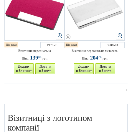
Під заказ
1979-05
Під заказ
8608-01
Візитниця персональна
Візитниця персональна металева
139
204
46
74
Ціна:
грн
Ціна:
грн
1
Візитниці з логотипом
компанії