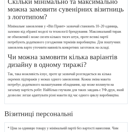
Скільки мінімально та максимально
можна замовити сувенірних візитниць
з логотипом?
Мінімальне замовлення у «Віп Принт» зазвичай становить 10–20 одиниць,
залежно від обраної моделі та технології брендування. Максимальний тираж
не обмежений і може сягати кількох тисяч штук, проте великі партії
потребують додаткового узгодження термінів виробництва. Для поштучних
замовлень варто уточнити наявність конкретних заготовок на складі.
Чи можна замовити кілька варіантів
дизайну в одному тиражі?
Так, така можливість існує, проте це зазвичай розглядається як кілька
окремих підтиражів у межах одного замовлення. Кожна зміна макета
потребує додаткового налаштування обладнання, що може вплинути на
загальну вартість робіт. Найбільш гнучким для таких завдань є УФ-друк, який
дозволяє легше адаптувати різні макети під час одного циклу виробництва.
Візитниці персональні
* Ціна за одиницю товару у мінімальній партії без вартості нанесення. Чим