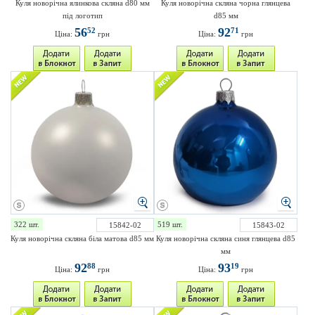
Куля новорічна ялинкова скляна d80 мм
Куля новорічна скляна чорна глянцева
під логотип
d85 мм
56
92
52
71
Ціна:
грн
Ціна:
грн
322 шт.
519 шт.
15842-02
15843-02
Куля новорічна скляна біла матова d85 мм
Куля новорічна скляна синя глянцева d85
мм
92
93
88
19
Ціна:
грн
Ціна:
грн