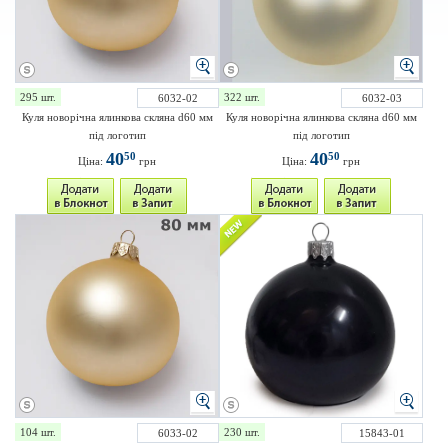
295 шт.
322 шт.
6032-02
6032-03
Куля новорічна ялинкова скляна d60 мм
Куля новорічна ялинкова скляна d60 мм
під логотип
під логотип
40
40
50
50
Ціна:
грн
Ціна:
грн
104 шт.
230 шт.
6033-02
15843-01