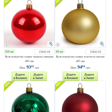
320 шт.
69 шт.
15843-04
15842-03
Куля новорічна скляна червона глянцева
Куля новорічна скляна золотиста матова
d85 мм
d85 мм
93
94
43
04
Ціна:
грн
Ціна:
грн