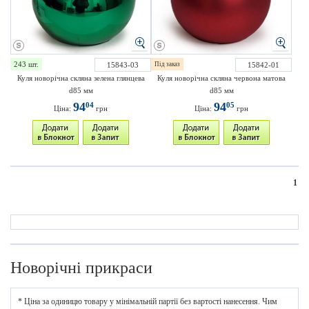
243 шт.
15843-03
Під заказ
15842-01
Куля новорічна скляна зелена глянцева
Куля новорічна скляна червона матова
d85 мм
d85 мм
94
94
04
05
Ціна:
грн
Ціна:
грн
1
Новорічні прикраси
* Ціна за одиницю товару у мінімальній партії без вартості нанесення. Чим