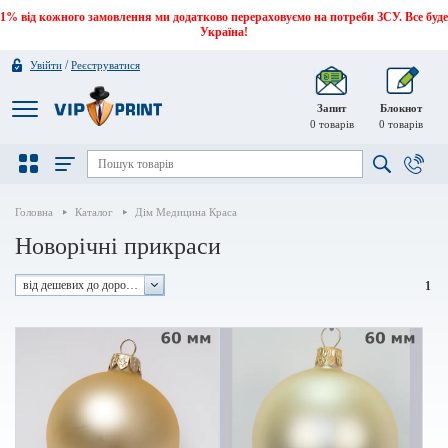
1% від кожного замовлення ми додатково перераховуємо на потреби ЗСУ. Все буде
Україна!
/
Увійти
Реєструватися
Запит
Блокнот
0
товарів
0
товарів
Головна
Каталог
Дім Медицина Краса
Новорічні прикраси
від дешевих до дорогих
1