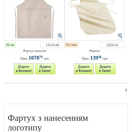
36 шт.
13519-06
Під заказ
2650-01
Фартух конопля
Фартух
1078
139
79
46
Ціна:
грн
Ціна:
грн
1
Фартух з нанесенням
логотипу