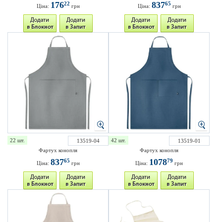
176
837
22
65
Ціна:
грн
Ціна:
грн
22 шт.
42 шт.
13519-04
13519-01
Фартух конопля
Фартух конопля
837
1078
65
79
Ціна:
грн
Ціна:
грн