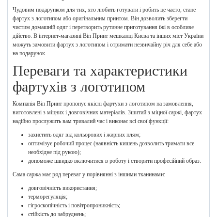
Чудовим подарунком для тих, хто любить готувати і робить це часто, стане
фартух з логотипом або оригінальним принтом. Він дозволить зберегти
чистим домашній одяг і перетворить рутинне приготування їжі в особливе
дійство. В інтернет-магазині Віп Принт мешканці Києва та інших міст України
можуть замовити фартух з логотипом і отримати незвичайну річ для себе або
на подарунок.
Переваги та характеристики
фартухів з логотипом
Компанія Віп Принт пропонує якісні фартухи з логотипом на замовлення,
виготовлені з міцних і довговічних матеріалів. Зшитий з міцної саржі, фартух
надійно прослужить вам тривалий час і виконає всі свої функції:
захистить одяг від кольорових і жирних плям;
оптимізує робочий процес (наявність кишень дозволить тримати все
необхідне під рукою);
допоможе швидко включитися в роботу і створити професійний образ.
Сама саржа має ряд переваг у порівнянні з іншими тканинами:
довговічність використання;
терморегуляція;
гігроскопічність і повітропроникність;
стійкість до забруднень;