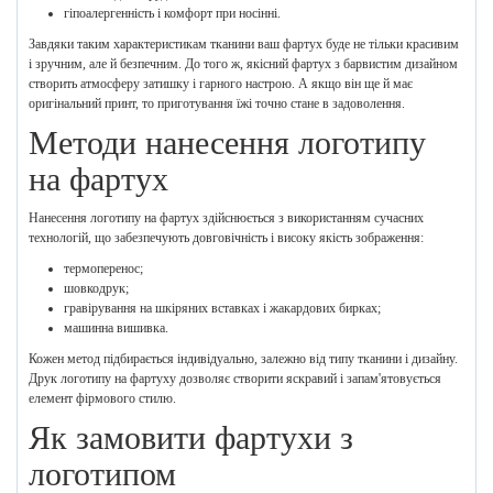
гіпоалергенність і комфорт при носінні.
Завдяки таким характеристикам тканини ваш фартух буде не тільки красивим
і зручним, але й безпечним. До того ж, якісний фартух з барвистим дизайном
створить атмосферу затишку і гарного настрою. А якщо він ще й має
оригінальний принт, то приготування їжі точно стане в задоволення.
Методи нанесення логотипу
на фартух
Нанесення логотипу на фартух здійснюється з використанням сучасних
технологій, що забезпечують довговічність і високу якість зображення:
термоперенос;
шовкодрук;
гравірування на шкіряних вставках і жакардових бирках;
машинна вишивка.
Кожен метод підбирається індивідуально, залежно від типу тканини і дизайну.
Друк логотипу на фартуху дозволяє створити яскравий і запам'ятовується
елемент фірмового стилю.
Як замовити фартухи з
логотипом