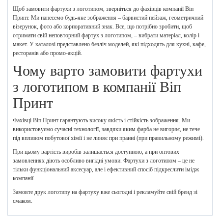
Щоб замовити фартухи з логотипом, зверніться до фахівців компанії Віп
Принт. Ми нанесемо будь-яке зображення – барвистий пейзаж, геометричний
візерунок, фото або корпоративний знак. Все, що потрібно зробити, щоб
отримати свій неповторний фартух з логотипом, – вибрати матеріал, колір і
макет. У каталозі представлено безліч моделей, які підходять для кухні, кафе,
ресторанів або промо-акцій.
Чому варто замовити фартухи
з логотипом в компанії Віп
Принт
Фахівці Віп Принт гарантують високу якість і стійкість зображення. Ми
використовуємо сучасні технології, завдяки яким фарба не вигоряє, не тече
під впливом побутової хімії і не линяє при пранні (при правильному режимі).
При цьому вартість виробів залишається доступною, а при оптових
замовленнях діють особливо вигідні умови. Фартухи з логотипом – це не
тільки функціональний аксесуар, але і ефективний спосіб підкреслити імідж
компанії.
Замовте друк логотипу на фартуху вже сьогодні і рекламуйте свій бренд зі
смаком.