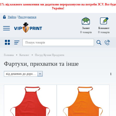
1% від кожного замовлення ми додатково перераховуємо на потреби ЗСУ. Все буде
Україна!
/
Увійти
Реєструватися
Запит
Блокнот
0
товарів
0
товарів
Головна
Каталог
Посуд Кухня Продукти
Фартухи, прихватки та інше
від дешевих до дорогих
1