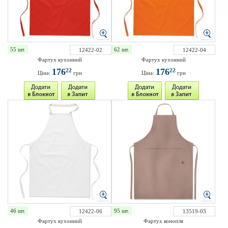
55 шт.
62 шт.
12422-02
12422-04
Фартух кухонний
Фартух кухонний
176
176
22
22
Ціна:
грн
Ціна:
грн
46 шт.
95 шт.
12422-06
13519-03
Фартух кухонний
Фартух конопля