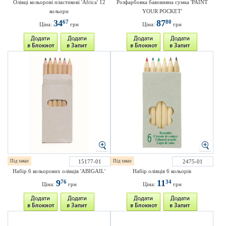
Олівці кольорові пластикові 'Africa' 12
Розфарбовка бавовняна сумка 'PAINT
кольори
YOUR POCKET'
34
87
67
80
Ціна:
грн
Ціна:
грн
Під заказ
15177-01
Під заказ
2475-01
Набір 6 кольорових олівців 'ABIGAIL'
Набір олівців 6 кольорів
9
11
76
34
Ціна:
грн
Ціна:
грн