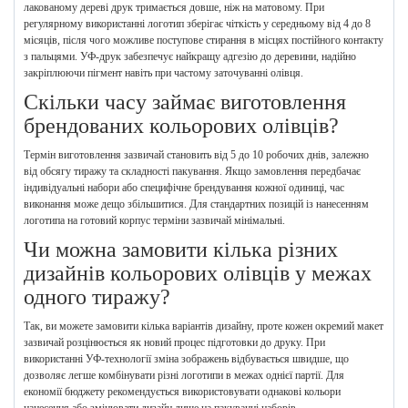
лакованому дереві друк тримається довше, ніж на матовому. При
регулярному використанні логотип зберігає чіткість у середньому від 4 до 8
місяців, після чого можливе поступове стирання в місцях постійного контакту
з пальцями. УФ-друк забезпечує найкращу адгезію до деревини, надійно
закріплюючи пігмент навіть при частому заточуванні олівця.
Скільки часу займає виготовлення
брендованих кольорових олівців?
Термін виготовлення зазвичай становить від 5 до 10 робочих днів, залежно
від обсягу тиражу та складності пакування. Якщо замовлення передбачає
індивідуальні набори або специфічне брендування кожної одиниці, час
виконання може дещо збільшитися. Для стандартних позицій із нанесенням
логотипа на готовий корпус терміни зазвичай мінімальні.
Чи можна замовити кілька різних
дизайнів кольорових олівців у межах
одного тиражу?
Так, ви можете замовити кілька варіантів дизайну, проте кожен окремий макет
зазвичай розцінюється як новий процес підготовки до друку. При
використанні УФ-технології зміна зображень відбувається швидше, що
дозволяє легше комбінувати різні логотипи в межах однієї партії. Для
економії бюджету рекомендується використовувати однакові кольори
нанесення або змінювати дизайн лише на пакуванні наборів.