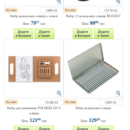
Під заказ
2480-01
Під заказ
15176-01
Набір кольорових олівців у пеналі
Набір 12 кольорових олівців 'BLOCKY'
79
80
37
06
Ціна:
грн
Ціна:
грн
Під заказ
15188-01
Під заказ
2483-01
Набір для малювання 'FOLDER2 GO' 6
Набір кольорових олівців
олівців
121
129
06
26
Ціна:
грн
Ціна:
грн