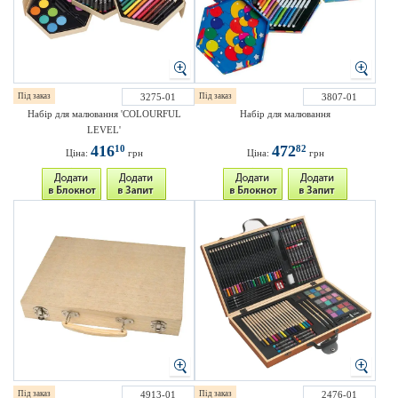
Під заказ
3275-01
Під заказ
3807-01
Набір для малювання 'COLOURFUL
Набір для малювання
LEVEL'
416
472
10
82
Ціна:
грн
Ціна:
грн
Під заказ
4913-01
Під заказ
2476-01