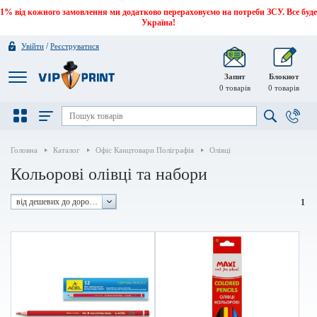
1% від кожного замовлення ми додатково перераховуємо на потреби ЗСУ. Все буде
Україна!
/
Увійти
Реєструватися
Запит
Блокнот
0
товарів
0
товарів
Головна
Каталог
Офіс Канцтовари Поліграфія
Олівці
Кольорові олівці та набори
від дешевих до дорогих
1