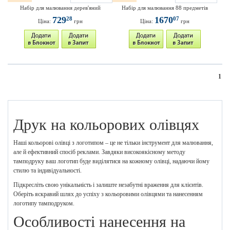
Набір для малювання дерев'яний
Набір для малювання 88 предметів
729
1670
28
07
Ціна:
грн
Ціна:
грн
1
Друк на кольорових олівцях
Наші кольорові олівці з логотипом – це не тільки інструмент для малювання,
але й ефективний спосіб реклами. Завдяки високоякісному методу
тамподруку ваш логотип буде виділятися на кожному олівці, надаючи йому
стилю та індивідуальності.
Підкресліть свою унікальність і залиште незабутні враження для клієнтів.
Оберіть яскравий шлях до успіху з кольоровими олівцями та нанесенням
логотипу тамподруком.
Особливості нанесення на