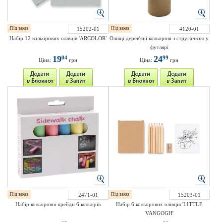
Під заказ
15202-01
Під заказ
4120-01
Набір 12 кольорових олівців 'ARCOLOR'
Олівці дерев'яні кольорові з стругачкою у
футлярі
19
24
04
99
Ціна:
грн
Ціна:
грн
Під заказ
2471-01
Під заказ
15203-01
Набір кольорової крейди 6 кольорів
Набір 6 кольорових олівців 'LITTLE
VANGOGH'