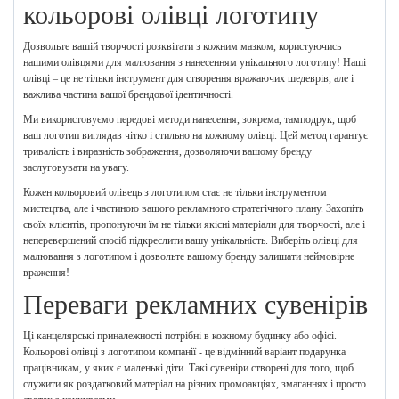
кольорові олівці логотипу
Дозвольте вашій творчості розквітати з кожним мазком, користуючись
нашими олівцями для малювання з нанесенням унікального логотипу! Наші
олівці – це не тільки інструмент для створення вражаючих шедеврів, але і
важлива частина вашої брендової ідентичності.
Ми використовуємо передові методи нанесення, зокрема, тамподрук, щоб
ваш логотип виглядав чітко і стильно на кожному олівці. Цей метод гарантує
тривалість і виразність зображення, дозволяючи вашому бренду
заслуговувати на увагу.
Кожен кольоровий олівець з логотипом стає не тільки інструментом
мистецтва, але і частиною вашого рекламного стратегічного плану. Захопіть
своїх клієнтів, пропонуючи їм не тільки якісні матеріали для творчості, але і
неперевершений спосіб підкреслити вашу унікальність. Виберіть олівці для
малювання з логотипом і дозвольте вашому бренду залишати неймовірне
враження!
Переваги рекламних сувенірів
Ці канцелярські приналежності потрібні в кожному будинку або офісі.
Кольорові олівці з логотипом компанії - це відмінний варіант подарунка
працівникам, у яких є маленькі діти. Такі сувеніри створені для того, щоб
служити як роздатковий матеріал на різних промоакціях, змаганнях і просто