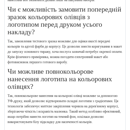
Чи є можливість замовити попередній
зразок кольорових олівців з
логотипом перед друком усього
накладу?
Так, замовлення тестового зразка можливе для оцінки якості передачі
кольорів та адгезії фарби до корпусу. Це дозволяє внести коригування в макет
до запуску основного тиражу, хоча послуга зазвичай потребує окремої оплати.
Крім фізичного примірника, можна погодити електронний макет або
фотовисновок першого готового виробу.
Чи можливе повнокольорове
нанесення логотипа на кольорових
олівцях?
Так, повнокольорове нанесення на кольорові олівці можливе за допомогою
УФ-друку, який дозволяє відтворювати складні логотипи з градієнтами. Ця
технологія забезпечує миттєве закріплення чорнила на дерев'яному корпусі,
зберігаючи чіткість і яскравість малюнка. Такий метод особливо ефективний,
якщо потрібно нанести логотип на темний фон, оскільки дозволяє
використовувати білу підкладку для насиченості кольорів.