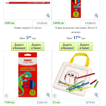
2499 шт.
14098 шт.
15150-01
15290-01
Олівці червоні 12 шт/уп
Олівці кольорові пластикові 'Africa' 6
кольори
5
17
43
34
Ціна:
грн
Ціна:
грн
7164 шт.
51 шт.
15291-01
3279-01