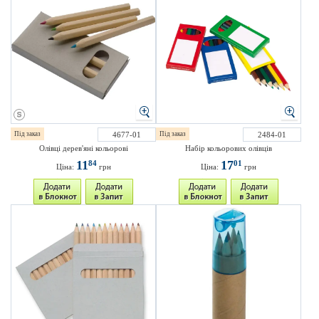
Під заказ
4677-01
Під заказ
2484-01
Олівці дерев'яні кольорові
Набір кольорових олівців
11
17
84
01
Ціна:
грн
Ціна:
грн