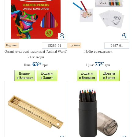
Під заказ
15289-01
Під заказ
2487-01
Олівці кольорові пластикові 'Animal World'
Набір розмальовок
24 кольори
63
75
59
97
Ціна:
грн
Ціна:
грн