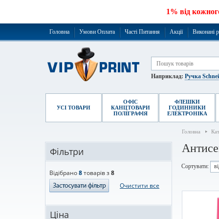
1% від кожног
Головна
Умови Оплата
Часті Питання
Акції
Виконані 
Наприклад:
Ручка Schne
ОФІС
ФЛЕШКИ
УСІ ТОВАРИ
КАНЦТОВАРИ
ГОДИННИКИ
ПОЛІГРАФІЯ
ЕЛЕКТРОНІКА
Головна
Ка
Антисе
Фільтри
Сортувати:
в
Відібрано
8
товарів з
8
Очистити все
Ціна