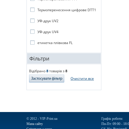
Термоперенесення цифрове DTT1
УФ-друк UV2
УФ-друк UV4
етикетка плівкова FL
Фільтри
Відібрано
8
товарів з
8
Очистити все
© 2012 - VIP-Print.ua
Графік роботи:
Мапа сайту
Пн-Пт: 09:00 - 18: