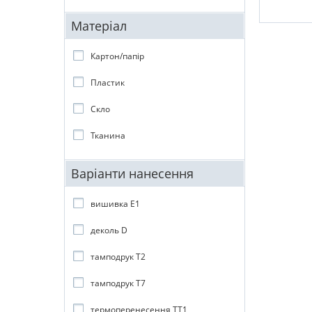
Матеріал
Картон/папір
Пластик
Скло
Тканина
Варіанти нанесення
вишивка E1
деколь D
тамподрук T2
тамподрук T7
термоперенесення TT1