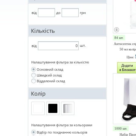
від
до
грн
Кількість
84 шт.
Антисептик сп
шт.
від
50 мл колі
Ціна:
Налаштування фільтра за кількістю
Основний склад
Швидкий склад
Віддалений склад
Колір
Налаштування фільтра за кольорами
1000 шт.
Відбір по поєднанню кольорів
Набір Про