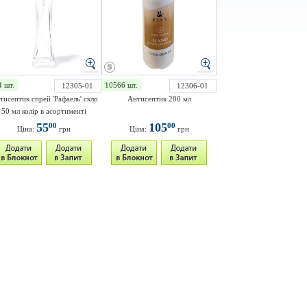
4 шт.
10566 шт.
12305-01
12306-01
тисептик спрей 'Рафаель' скло
Антисептик 200 мл
50 мл колір в асортименті
55
105
00
00
Ціна:
грн
Ціна:
грн