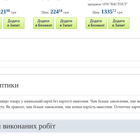
зарядкою 10W 'BACTOUT'
221
224
1335
98
18
72
грн
Ціна:
грн
Ціна:
грн
птики
иницю товару у мінімальній партії без вартості нанесення. Чим більше замовлення, тим ме
ета. Як правило, чим більше замовлення, тим менша вартість нанесення. Остаточну варт
и виконаних робіт