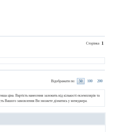
1
Сторінка
Відображати по:
50
100
200
нша ціна. Вартість нанесення залежить від кількості екземплярів та
ість Вашого замовлення Ви зможете дізнатись у менеджера.