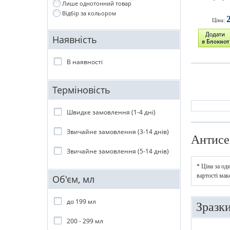
Лише однотонний товар
Відбір за кольором
Ціна:
Наявність
В наявності
Терміновість
Швидке замовлення (1-4 дні)
Звичайне замовлення (3-14 днів)
Антисе
Звичайне замовлення (5-14 днів)
* Ціна за од
вартості мак
Об'єм, мл
до 199 мл
Зразк
200 - 299 мл