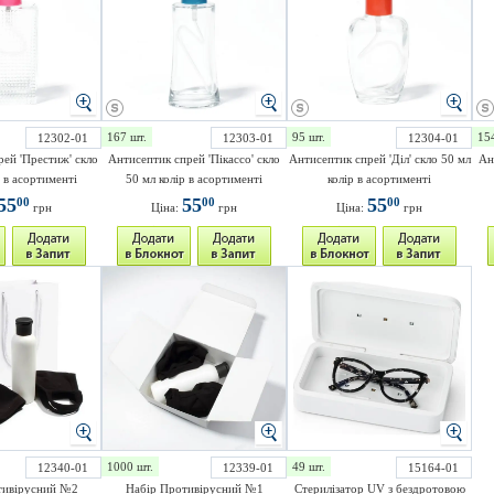
167 шт.
95 шт.
15
12302-01
12303-01
12304-01
рей 'Престиж' скло
Антисептик спрей 'Пікассо' скло
Антисептик спрей 'Діл' скло 50 мл
Ан
р в асортименті
50 мл колір в асортименті
колір в асортименті
55
55
55
00
00
00
грн
Ціна:
грн
Ціна:
грн
1000 шт.
49 шт.
12340-01
12339-01
15164-01
тивірусний №2
Набір Противірусний №1
Стерилізатор UV з бездротовою