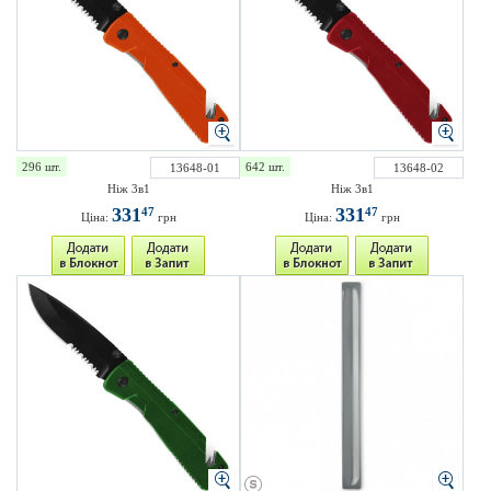
296 шт.
642 шт.
13648-01
13648-02
Ніж 3в1
Ніж 3в1
331
331
47
47
Ціна:
грн
Ціна:
грн