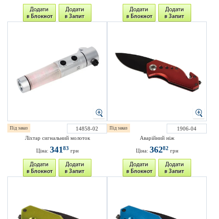
Під заказ
14858-02
Під заказ
1906-04
Ліхтар сигнальний молоток
Аварійний ніж
341
362
83
82
Ціна:
грн
Ціна:
грн