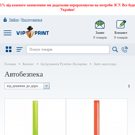
1% від кожного замовлення ми додатково перераховуємо на потреби ЗСУ. Все буде
Україна!
/
Увійти
Реєструватися
Запит
Блокнот
0
товарів
0
товарів
Головна
Каталог
Інструменти Рулетки Ліхтарики
Авто аксесуари
Автобезпека
від дешевих до дорогих
1