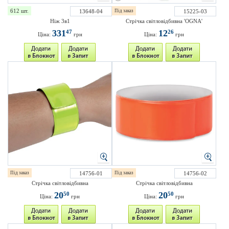
612 шт.
13648-04
Під заказ
15225-03
Ніж 3в1
Стрічка світловідбивна 'OGNA'
331
12
47
26
Ціна:
грн
Ціна:
грн
Під заказ
14756-01
Під заказ
14756-02
Стрічка світловідбивна
Стрічка світловідбивна
20
20
50
50
Ціна:
грн
Ціна:
грн