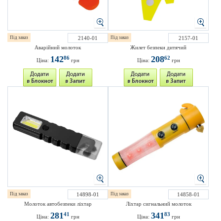
Під заказ
2140-01
Під заказ
2157-01
Аварійний молоток
Жилет безпеки дитячий
142
208
86
62
Ціна:
грн
Ціна:
грн
Під заказ
14898-01
Під заказ
14858-01
Молоток автобезпеки ліхтар
Ліхтар сигнальний молоток
281
341
41
83
Ціна:
грн
Ціна:
грн