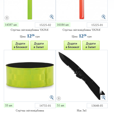
14597 шт.
16184 шт.
15225-02
15225-01
Стрічка світловідбивна 'OGNA'
Стрічка світловідбивна 'OGNA'
12
12
26
26
Ціна:
грн
Ціна:
грн
33 шт.
51 шт.
14755-01
13648-05
Стрічка світловідбивна
Ніж 3в1