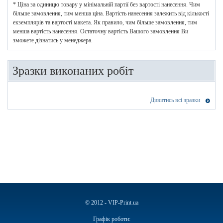
* Ціна за одиницю товару у мінімальній партії без вартості нанесення. Чим
більше замовлення, тим менша ціна. Вартість нанесення залежить від кількості
екземплярів та вартості макета. Як правило, чим більше замовлення, тим
менша вартість нанесення. Остаточну вартість Вашого замовлення Ви
зможете дізнатись у менеджера.
Зразки виконаних робіт
Дивитись всі зразки
© 2012 - VIP-Print.ua
Графік роботи: