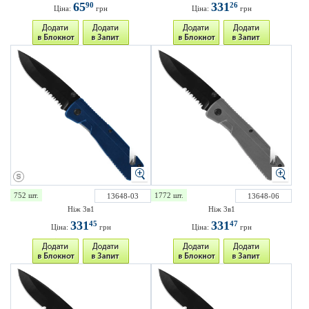
65
331
90
26
Ціна:
грн
Ціна:
грн
752 шт.
1772 шт.
13648-03
13648-06
Ніж 3в1
Ніж 3в1
331
331
45
47
Ціна:
грн
Ціна:
грн