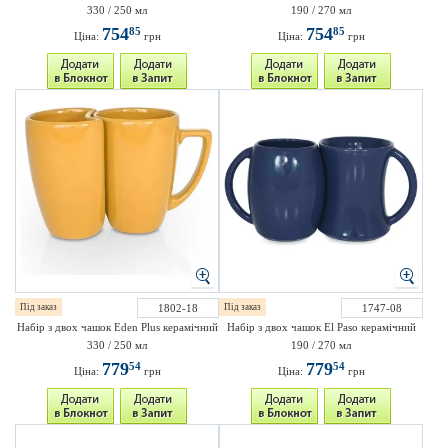
330 / 250 мл
190 / 270 мл
754
754
85
85
Ціна:
грн
Ціна:
грн
Під заказ
1802-18
Під заказ
1747-08
Набір з двох чашок Eden Plus керамічний
Набір з двох чашок El Paso керамічний
330 / 250 мл
190 / 270 мл
779
779
54
54
Ціна:
грн
Ціна:
грн