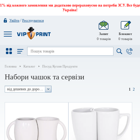
1% від кожного замовлення ми додатково перераховуємо на потреби ЗСУ. Все буде
Україна!
/
Увійти
Реєструватися
Запит
Блокнот
0
товарів
0
товарів
Головна
Каталог
Посуд Кухня Продукти
Набори чашок та сервізи
від дешевих до дорогих
1
2