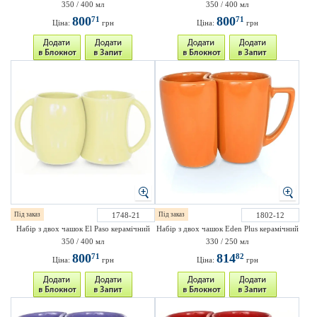
350 / 400 мл
350 / 400 мл
800
800
71
71
Ціна:
грн
Ціна:
грн
Під заказ
1748-21
Під заказ
1802-12
Набір з двох чашок El Paso керамічний
Набір з двох чашок Eden Plus керамічний
350 / 400 мл
330 / 250 мл
800
814
71
82
Ціна:
грн
Ціна:
грн