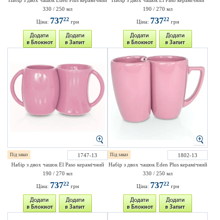
Набір з двох чашок Eden Plus керамічний
Набір з двох чашок El Paso керамічний
330 / 250 мл
190 / 270 мл
737
737
22
22
Ціна:
грн
Ціна:
грн
Під заказ
1747-13
Під заказ
1802-13
Набір з двох чашок El Paso керамічний
Набір з двох чашок Eden Plus керамічний
190 / 270 мл
330 / 250 мл
737
737
22
22
Ціна:
грн
Ціна:
грн