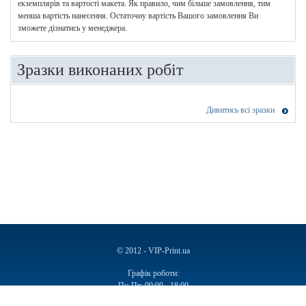
екземплярів та вартості макета. Як правило, чим більше замовлення, тим
менша вартість нанесення. Остаточну вартість Вашого замовлення Ви
зможете дізнатись у менеджера.
Зразки виконаних робіт
Дивитись всі зразки
© 2012 - VIP-Print.ua
Графік роботи:
Пн-Пт: 09:00 - 18:00
Сб, Нд: Вихідний