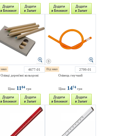
 заказ
4677-01
Під заказ
2799-01
Олівці дерев'яні кольорові
Олівець гнучкий
11
14
84
74
Ціна:
грн
Ціна:
грн