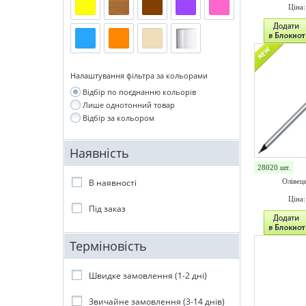
Ціна
Налаштування фільтра за кольорами
Відбір по поєднанню кольорів
Лише однотонний товар
Відбір за кольором
Наявність
28020 шт.
В наявності
Олівець
Ціна
Під заказ
Терміновість
Швидке замовлення (1-2 дні)
Звичайне замовлення (3-14 днів)