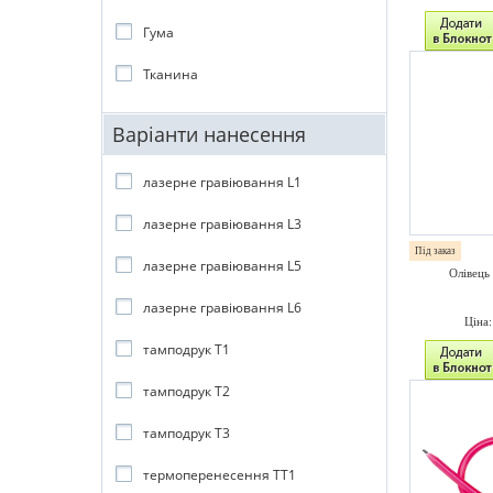
Гума
Тканина
Варіанти нанесення
лазерне гравіювання L1
лазерне гравіювання L3
Під заказ
лазерне гравіювання L5
Олівець
лазерне гравіювання L6
Ціна
тамподрук T1
тамподрук T2
тамподрук T3
термоперенесення TT1