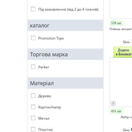
Під замовлення (від 2 до 4 тижнів)
528 шт.
каталог
Олівець механ
Promotion Tops
Ціна:
Торгова марка
Parker
Матеріал
Дерево
Картон/папір
431 шт.
Набір о
Метал
Пластик
Ціна: