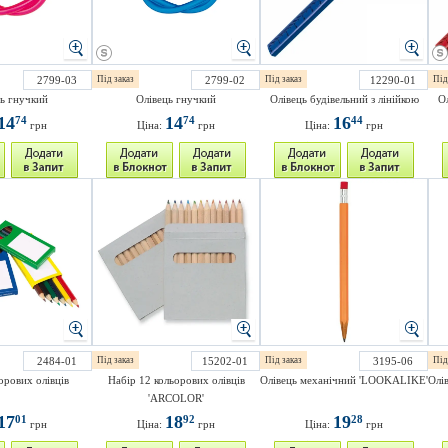
2799-03
Під заказ
2799-02
Під заказ
12290-01
Під
ь гнучкий
Олівець гнучкий
Олівець будівельний з лінійкою
Ол
14
14
16
74
74
44
грн
Ціна:
грн
Ціна:
грн
2484-01
Під заказ
15202-01
Під заказ
3195-06
Під
орових олівців
Набір 12 кольорових олівців
Олівець механічний 'LOOKALIKE'
Олі
'ARCOLOR'
17
18
19
01
92
28
грн
Ціна:
грн
Ціна:
грн