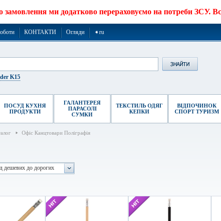
о замовлення ми додатково перераховуємо на потреби ЗСУ. Все
роботи
КОНТАКТИ
Огляди
➧ru
ider K15
ГАЛАНТЕРЕЯ
ПОСУД КУХНЯ
ТЕКСТИЛЬ ОДЯГ
ВІДПОЧИНОК
ПАРАСОЛІ
ПРОДУКТИ
КЕПКИ
СПОРТ ТУРИЗМ
СУМКИ
талог
Офіс Канцтовари Поліграфія
ід дешевих до дорогих