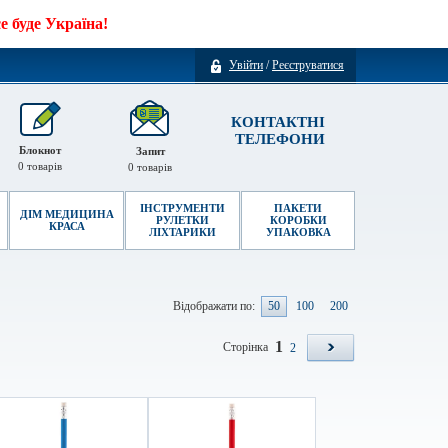
 буде Україна!
Увійти
/
Реєструватися
КОНТАКТНІ
ТЕЛЕФОНИ
Блокнот
Запит
0
товарів
0
товарів
ІНСТРУМЕНТИ
ПАКЕТИ
ДІМ МЕДИЦИНА
РУЛЕТКИ
КОРОБКИ
КРАСА
ЛІХТАРИКИ
УПАКОВКА
Відображати по:
50
100
200
1
Сторінка
2