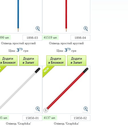
390 шт.
41519 шт.
1898-03
1898-04
Олівець простий круглий
Олівець простий круглий
3
3
73
73
Ціна:
грн
Ціна:
грн
35 шт.
4137 шт.
15850-01
15850-02
Олівець 'Graphika'
Олівець 'Graphika'