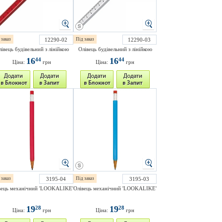
 заказ
12290-02
Під заказ
12290-03
івець будівельний з лінійкою
Олівець будівельний з лінійкою
16
16
44
44
Ціна:
грн
Ціна:
грн
 заказ
3195-04
Під заказ
3195-03
вець механічний 'LOOKALIKE'
Олівець механічний 'LOOKALIKE'
19
19
28
28
Ціна:
грн
Ціна:
грн