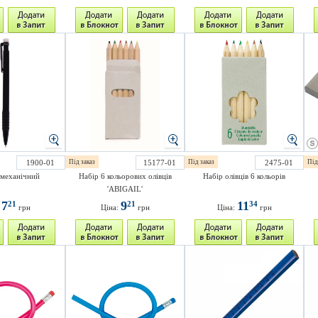
1900-01
Під заказ
15177-01
Під заказ
2475-01
Під
 механічний
Набір 6 кольорових олівців
Набір олівців 6 кольорів
'ABIGAIL'
7
9
11
21
21
34
:
грн
Ціна:
грн
Ціна:
грн