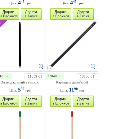
4
4
45
45
Ціна:
грн
Ціна:
грн
923 шт.
22840 шт.
11859-01
13056-01
Олівець круглий з гумкою
Карандаш дерев'яний
5
11
92
90
Ціна:
грн
Ціна:
грн