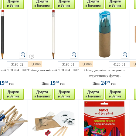
3195-02
Під заказ
3195-01
Під заказ
4120-01
Під
ічний 'LOOKALIKE'
Олівець механічний 'LOOKALIKE'
Олівці дерев'яні кольорові з
стругачкою у футлярі
19
19
24
28
28
99
грн
Ціна:
грн
Ціна:
грн