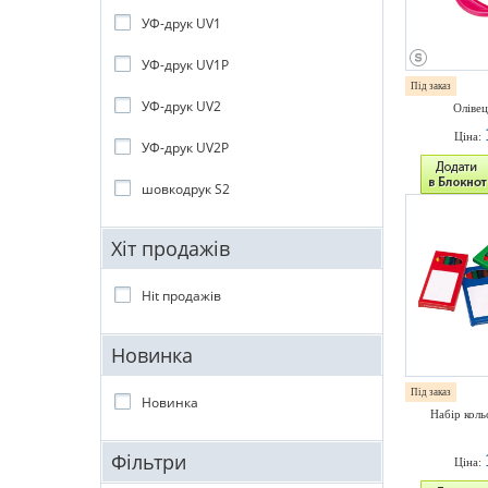
УФ-друк UV1
УФ-друк UV1P
Під заказ
УФ-друк UV2
Олівец
Ціна:
УФ-друк UV2P
шовкодрук S2
Хіт продажів
Hit продажів
Новинка
Під заказ
Новинка
Набір коль
Фільтри
Ціна: