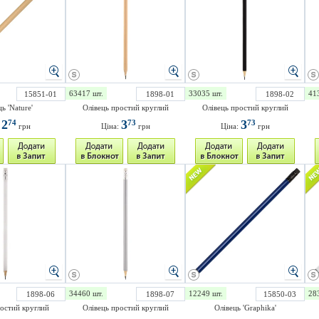
63417 шт.
33035 шт.
41
15851-01
1898-01
1898-02
ь 'Nature'
Олівець простий круглий
Олівець простий круглий
2
3
3
74
73
73
:
грн
Ціна:
грн
Ціна:
грн
34460 шт.
12249 шт.
28
1898-06
1898-07
15850-03
ростий круглий
Олівець простий круглий
Олівець 'Graphika'