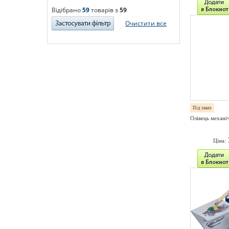
Відібрано
59
товарів з
59
Очистити все
Під заказ
Олівець механ
Ціна: