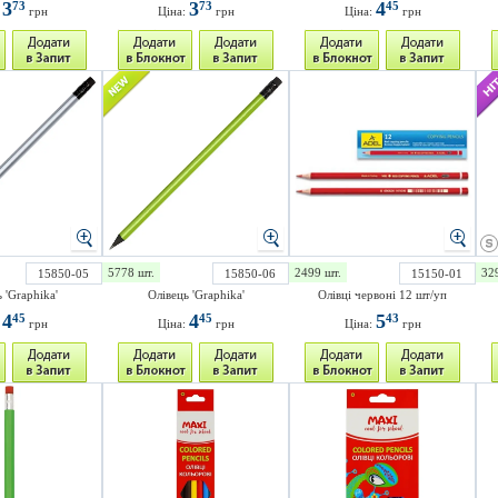
3
3
4
73
73
45
:
грн
Ціна:
грн
Ціна:
грн
5778 шт.
2499 шт.
32
15850-05
15850-06
15150-01
 'Graphika'
Олівець 'Graphika'
Олівці червоні 12 шт/уп
4
4
5
45
45
43
:
грн
Ціна:
грн
Ціна:
грн