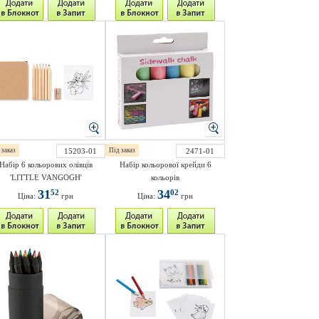
 заказ
15203-01
Під заказ
2471-01
Набір 6 кольорових олівців
Набір кольорової крейди 6
'LITTLE VANGOGH'
кольорів
31
34
52
02
Ціна:
грн
Ціна:
грн