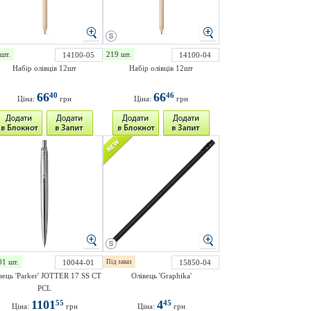
шт.
219 шт.
14100-05
14100-04
Набір олівців 12шт
Набір олівців 12шт
66
66
40
46
Ціна:
грн
Ціна:
грн
01 шт.
10044-01
Під заказ
15850-04
вець 'Parker' JOTTER 17 SS CT
Олівець 'Graphika'
PCL
1101
4
55
45
Ціна:
грн
Ціна:
грн