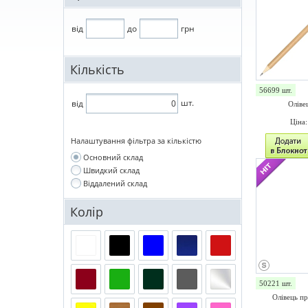
від
до
грн
Кількість
56699 шт.
шт.
від
Олівец
Ціна
Налаштування фільтра за кількістю
Основний склад
Швидкий склад
Віддалений склад
Колір
50221 шт.
Олівець п