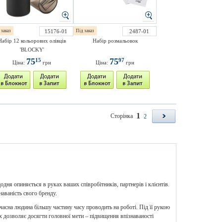
 заказ
15176-01
Під заказ
2487-01
Набір 12 кольорових олівців
Набір розмальовок
'BLOCKY'
75
75
15
97
Ціна:
грн
Ціна:
грн
1
Сторінка
2
дня опиняється в руках ваших співробітників, партнерів і клієнтів.
аваність свого бренду.
часна людина більшу частину часу проводить на роботі. Під її рукою
х дозволяє досягти головної мети – підвищення впізнаваності