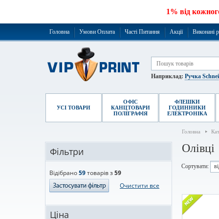
1% від кожног
Головна
Умови Оплата
Часті Питання
Акції
Виконані 
Наприклад:
Ручка Schne
ОФІС
ФЛЕШКИ
УСІ ТОВАРИ
КАНЦТОВАРИ
ГОДИННИКИ
ПОЛІГРАФІЯ
ЕЛЕКТРОНІКА
Головна
Ка
Олівці
Фільтри
Сортувати:
в
Відібрано
59
товарів з
59
Очистити все
Ціна