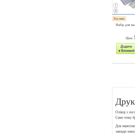
Під заказ
Набір для ма
Ціна:
Друк
Олівці з лог
Саме тому бр
Для нанесенн
завжди знахо