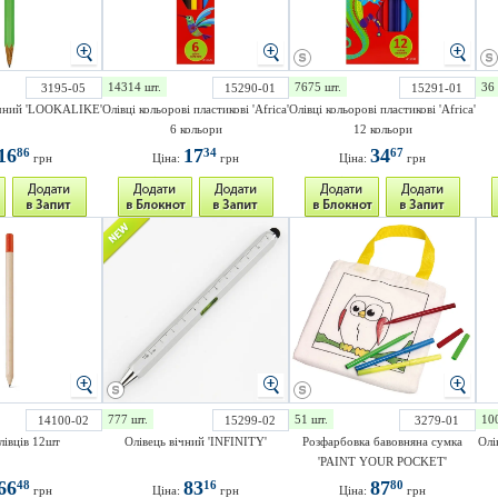
14314 шт.
7675 шт.
36 
3195-05
15290-01
15291-01
ічний 'LOOKALIKE'
Олівці кольорові пластикові 'Africa'
Олівці кольорові пластикові 'Africa'
6 кольори
12 кольори
16
17
34
86
34
67
грн
Ціна:
грн
Ціна:
грн
777 шт.
51 шт.
10
14100-02
15299-02
3279-01
лівців 12шт
Олівець вічний 'INFINITY'
Розфарбовка бавовняна сумка
Олі
'PAINT YOUR POCKET'
66
83
87
48
16
80
грн
Ціна:
грн
Ціна:
грн