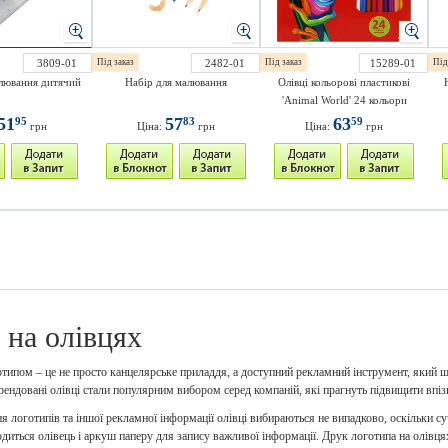
3809-01
Під заказ
2482-01
Під заказ
15289-01
Під
лювання дитячий
Набір для малювання
Олівці кольорові пластикові
'Animal World' 24 кольори
51
57
63
95
83
59
грн
Ціна:
грн
Ціна:
грн
 на олівцях
отипом – це не просто канцелярське приладдя, а доступний рекламний інструмент, який що
ендовані олівці стали популярним вибором серед компаній, які прагнуть підвищити впізн
я логотипів та іншої рекламної інформації олівці вибираються не випадково, оскільки су
диться олівець і аркуш паперу для запису важливої інформації. Друк логотипа на олівця