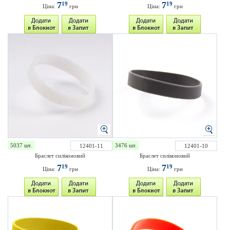
7
7
19
19
Ціна:
грн
Ціна:
грн
5037 шт.
3476 шт.
12401-11
12401-10
Браслет силіконовий
Браслет силіконовий
7
7
19
19
Ціна:
грн
Ціна:
грн