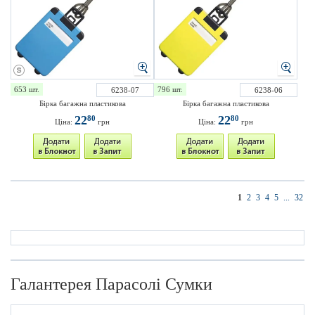
653 шт.
796 шт.
6238-07
6238-06
Бірка багажна пластикова
Бірка багажна пластикова
22
22
80
80
Ціна:
грн
Ціна:
грн
1
2
3
4
5
...
32
Галантерея Парасолі Сумки