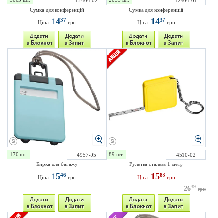
3003 шт.
2053 шт.
12404-02
12404-01
Сумка для конференцій
Сумка для конференцій
14
14
37
37
Ціна:
грн
Ціна:
грн
170 шт.
89 шт.
4957-05
4510-02
Бирка для багажу
Рулетка сталева 1 метр
15
15
46
83
Ціна:
грн
Ціна:
грн
39
26
грн