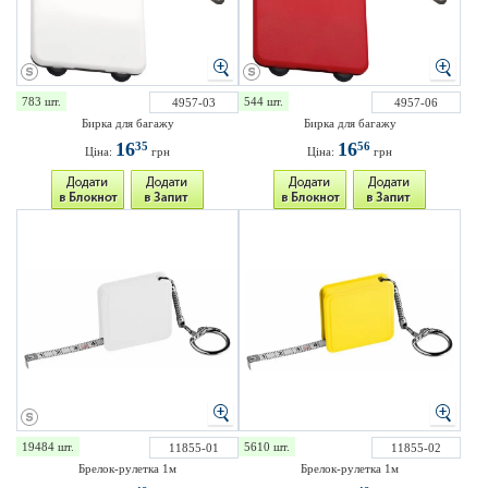
783 шт.
544 шт.
4957-03
4957-06
Бирка для багажу
Бирка для багажу
16
16
35
56
Ціна:
грн
Ціна:
грн
19484 шт.
5610 шт.
11855-01
11855-02
Брелок-рулетка 1м
Брелок-рулетка 1м