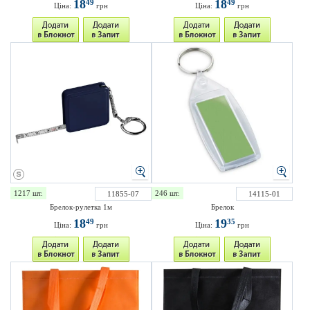
18
18
49
49
Ціна:
грн
Ціна:
грн
1217 шт.
246 шт.
11855-07
14115-01
Брелок-рулетка 1м
Брелок
18
19
49
35
Ціна:
грн
Ціна:
грн