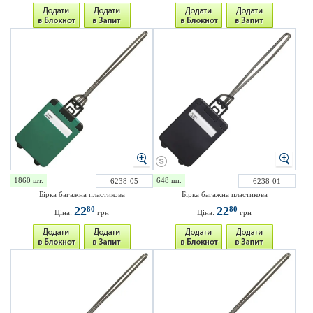
1860 шт.
648 шт.
6238-05
6238-01
Бірка багажна пластикова
Бірка багажна пластикова
22
22
80
80
Ціна:
грн
Ціна:
грн