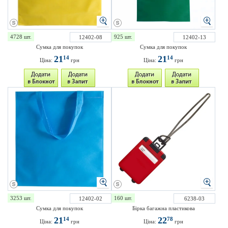
4728 шт.
925 шт.
12402-08
12402-13
Сумка для покупок
Сумка для покупок
21
21
14
14
Ціна:
грн
Ціна:
грн
3253 шт.
160 шт.
12402-02
6238-03
Сумка для покупок
Бірка багажна пластикова
21
22
14
78
Ціна:
грн
Ціна:
грн