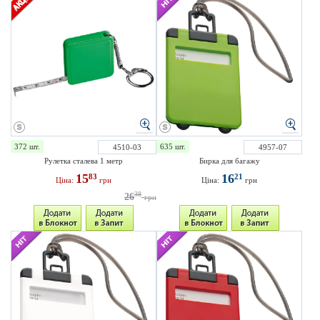
372 шт.
635 шт.
4510-03
4957-07
Рулетка сталева 1 метр
Бирка для багажу
15
16
83
21
Ціна:
грн
Ціна:
грн
38
26
грн