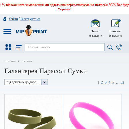
1% від кожного замовлення ми додатково перераховуємо на потреби ЗСУ. Все буде
Україна!
/
Увійти
Реєструватися
Запит
Блокнот
0
товарів
0
товарів
Головна
Каталог
Галантерея Парасолі Сумки
від дешевих до дорогих
1
2
3
4
5
...
32