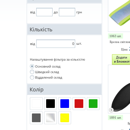
від
до
грн
Кількість
1063 шт.
Брелок світло
шт.
від
Ціна:
Налаштування фільтра за кількістю
Основний склад
Швидкий склад
Віддалений склад
Колір
1891 шт.
Б