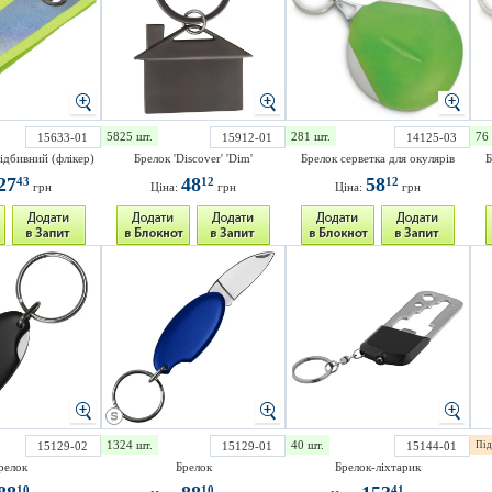
5825 шт.
281 шт.
76 
15633-01
15912-01
14125-03
відбивний (флікер)
Брелок 'Discover' 'Dim'
Брелок серветка для окулярів
Б
27
48
58
43
12
12
грн
Ціна:
грн
Ціна:
грн
1324 шт.
40 шт.
15129-02
15129-01
15144-01
Під
релок
Брелок
Брелок-ліхтарик
10
10
41