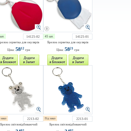
шт.
45 шт.
14125-02
14125-01
релок серветка для окулярів
Брелок серветка для окулярів
58
58
12
21
Ціна:
грн
Ціна:
грн
 заказ
2213-02
Під заказ
2213-01
Брелок світловідбиваючий
Брелок світловідбиваючий
02
02