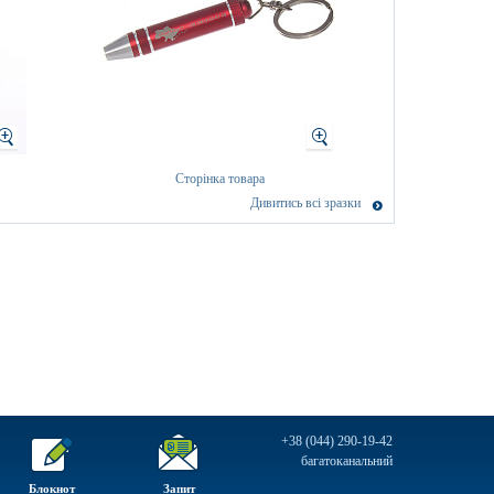
Сторінка товара
Дивитись всі зразки
+38 (044) 290-19-42
багатоканальний
Блокнот
Запит