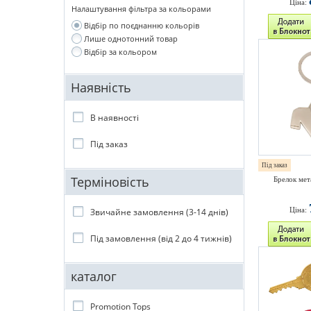
Ціна:
Налаштування фільтра за кольорами
Відбір по поєднанню кольорів
Лише однотонний товар
Відбір за кольором
Наявність
В наявності
Під заказ
Під заказ
Терміновість
Брелок мет
Ціна:
Звичайне замовлення (3-14 днів)
Під замовлення (від 2 до 4 тижнів)
каталог
Promotion Tops