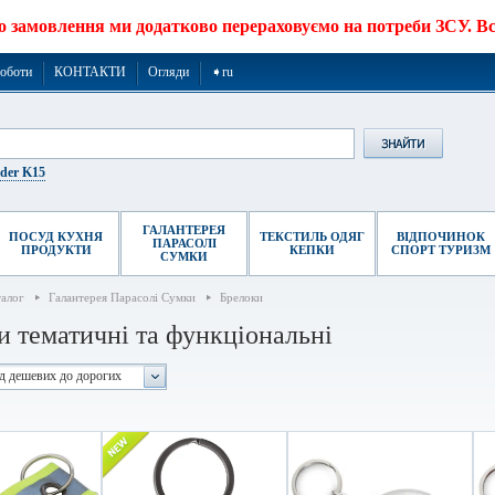
о замовлення ми додатково перераховуємо на потреби ЗСУ. Все
роботи
КОНТАКТИ
Огляди
➧ru
ider K15
ГАЛАНТЕРЕЯ
ПОСУД КУХНЯ
ТЕКСТИЛЬ ОДЯГ
ВІДПОЧИНОК
ПАРАСОЛІ
ПРОДУКТИ
КЕПКИ
СПОРТ ТУРИЗМ
СУМКИ
талог
Галантерея Парасолі Сумки
Брелоки
и тематичні та функціональні
ід дешевих до дорогих