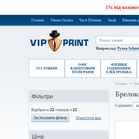
1% від кожног
Головна
Умови Оплата
Часті Питання
Акції
Виконані 
Наприклад:
Ручка Schne
ОФІС
ФЛЕШКИ
УСІ ТОВАРИ
КАНЦТОВАРИ
ГОДИННИКИ
ПОЛІГРАФІЯ
ЕЛЕКТРОНІКА
Головна
Ка
Брелок
Фільтри
Сортувати:
в
Відібрано
22
товарів з
22
Очистити все
Ціна