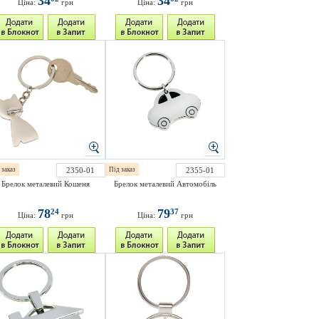
34
34
Ціна:
грн
Ціна:
грн
 заказ
2350-01
Під заказ
2355-01
Брелок металевий Кошеня
Брелок металевий Автомобіль
78
79
24
37
Ціна:
грн
Ціна:
грн