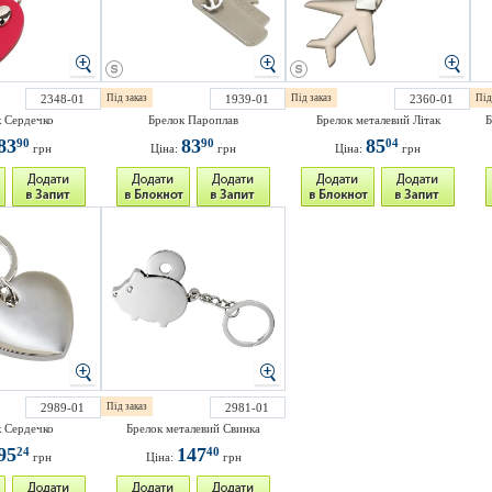
2348-01
Під заказ
1939-01
Під заказ
2360-01
Під
 Сердечко
Брелок Пароплав
Брелок металевий Літак
Б
83
83
85
90
90
04
грн
Ціна:
грн
Ціна:
грн
2989-01
Під заказ
2981-01
 Сердечко
Брелок металевий Свинка
95
147
24
40
грн
Ціна:
грн