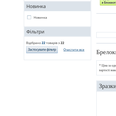
Новинка
Новинка
Фільтри
Відібрано
22
товарів з
22
Очистити все
Брелок
* Ціна за од
вартості мак
Зразк