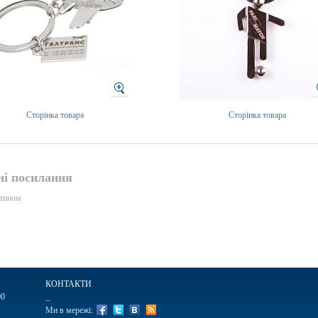
Сторінка товара
Сторінка товара
і посилання
отипом
КОНТАКТИ
00
_
Ми в мережі: