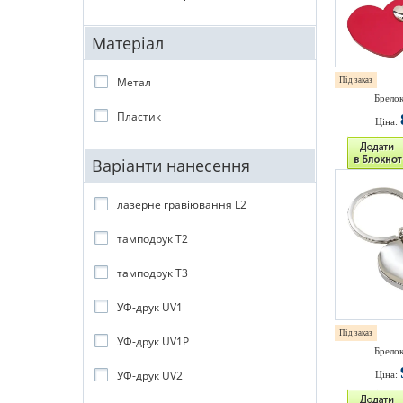
Матеріал
Метал
Під заказ
Брелок
Пластик
Ціна:
Варіанти нанесення
лазерне гравіювання L2
тамподрук T2
тамподрук T3
УФ-друк UV1
Під заказ
УФ-друк UV1P
Брелок
УФ-друк UV2
Ціна: