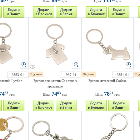
88
88
153
грн
Ціна:
грн
Ціна:
грн
2353-01
Під заказ
1937-01
Під заказ
2351-01
Під
алевий Футбол
Брелок для ключів Сорочка з
Брелок металевий Собака
краваткою
74
74
78
83
83
24
грн
Ціна:
грн
Ціна:
грн