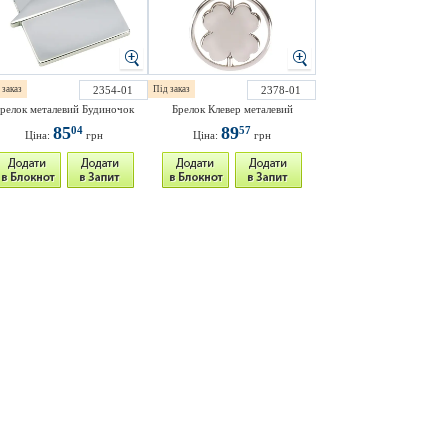
 заказ
2354-01
Під заказ
2378-01
релок металевий Будиночок
Брелок Клевер металевий
85
89
04
57
Ціна:
грн
Ціна:
грн