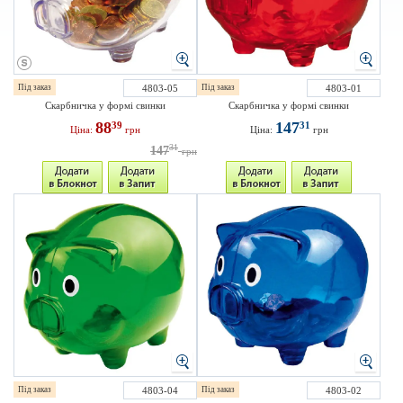
Під заказ
4803-05
Під заказ
4803-01
Скарбничка у формі свинки
Скарбничка у формі свинки
88
147
39
31
Ціна:
грн
Ціна:
грн
31
147
грн
Під заказ
4803-04
Під заказ
4803-02