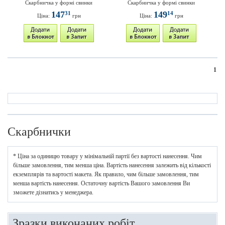
Скарбничка у формі свинки
Скарбничка у формі свинки
147
149
31
14
Ціна:
грн
Ціна:
грн
1
Скарбнички
* Ціна за одиницю товару у мінімальній партії без вартості нанесення. Чим
більше замовлення, тим менша ціна. Вартість нанесення залежить від кількості
екземплярів та вартості макета. Як правило, чим більше замовлення, тим
менша вартість нанесення. Остаточну вартість Вашого замовлення Ви
зможете дізнатись у менеджера.
Зразки виконаних робіт