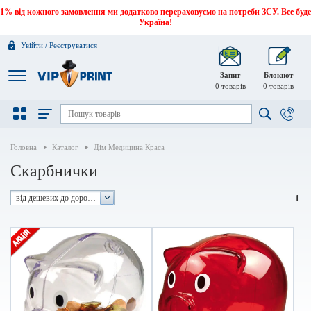
1% від кожного замовлення ми додатково перераховуємо на потреби ЗСУ. Все буде
Україна!
/
Увійти
Реєструватися
Запит
Блокнот
0
товарів
0
товарів
Головна
Каталог
Дім Медицина Краса
Скарбнички
від дешевих до дорогих
1