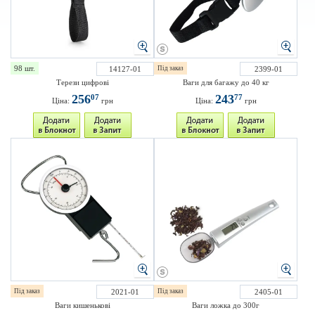
98 шт.
14127-01
Під заказ
2399-01
Терези цифрові
Ваги для багажу до 40 кг
256
243
07
77
Ціна:
грн
Ціна:
грн
Під заказ
2021-01
Під заказ
2405-01
Ваги кишенькові
Ваги ложка до 300г