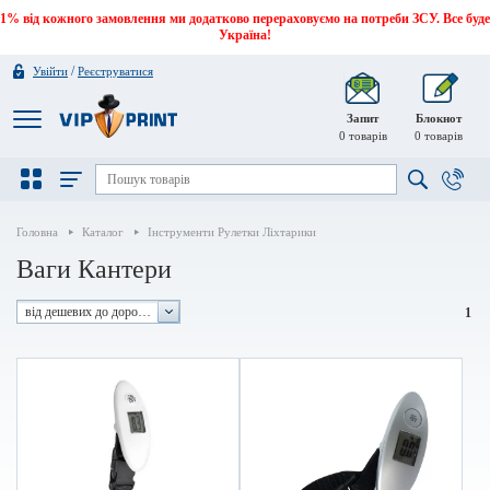
1% від кожного замовлення ми додатково перераховуємо на потреби ЗСУ. Все буде
Україна!
/
Увійти
Реєструватися
Запит
Блокнот
0
товарів
0
товарів
Головна
Каталог
Інструменти Рулетки Ліхтарики
Ваги Кантери
від дешевих до дорогих
1