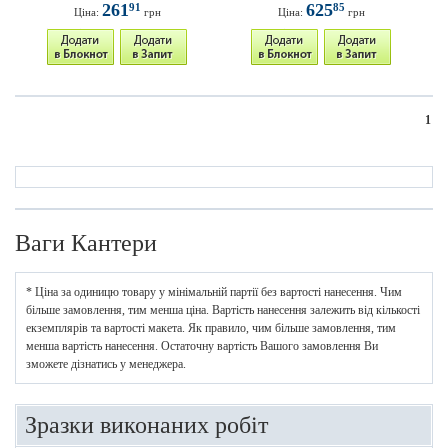
261
625
91
85
Ціна:
грн
Ціна:
грн
1
Ваги Кантери
* Ціна за одиницю товару у мінімальній партії без вартості нанесення. Чим
більше замовлення, тим менша ціна. Вартість нанесення залежить від кількості
екземплярів та вартості макета. Як правило, чим більше замовлення, тим
менша вартість нанесення. Остаточну вартість Вашого замовлення Ви
зможете дізнатись у менеджера.
Зразки виконаних робіт