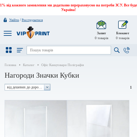
1% від кожного замовлення ми додатково перераховуємо на потреби ЗСУ. Все буде
Україна!
/
Увійти
Реєструватися
Запит
Блокнот
0
товарів
0
товарів
Головна
Каталог
Офіс Канцтовари Поліграфія
Нагороди Значки Кубки
від дешевих до дорогих
1