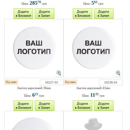
285
5
79
93
Ціна:
грн
Ціна:
грн
Під заказ
10227-01
Під заказ
10236-01
Значок акриловий 36мм
Значок акриловий 43мм
6
11
25
35
Ціна:
грн
Ціна:
грн