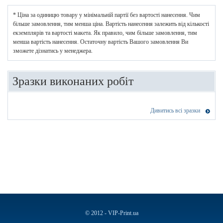
* Ціна за одиницю товару у мінімальній партії без вартості нанесення. Чим
більше замовлення, тим менша ціна. Вартість нанесення залежить від кількості
екземплярів та вартості макета. Як правило, чим більше замовлення, тим
менша вартість нанесення. Остаточну вартість Вашого замовлення Ви
зможете дізнатись у менеджера.
Зразки виконаних робіт
Дивитись всі зразки
© 2012 - VIP-Print.ua