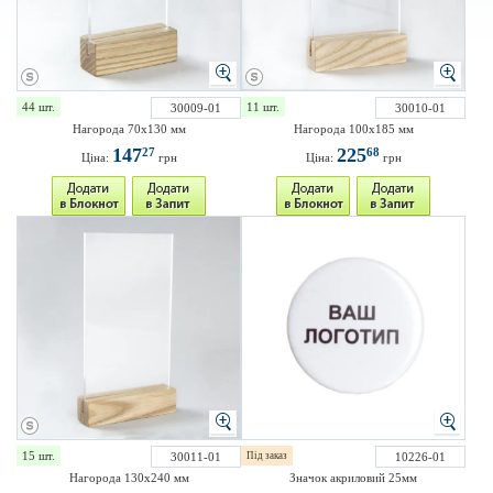
44 шт.
11 шт.
30009-01
30010-01
Нагорода 70х130 мм
Нагорода 100х185 мм
147
225
27
68
Ціна:
грн
Ціна:
грн
15 шт.
30011-01
Під заказ
10226-01
Нагорода 130х240 мм
Значок акриловий 25мм