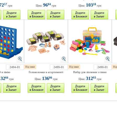
72
96
103
57
84
18
грн
Ціна:
грн
Ціна:
грн
2494-01
Під заказ
2499-01
Під заказ
2490-01
Під
4 в лінію
Головоломки в асортименті
Набір для ліплення з глини
132
136
312
66
06
93
грн
Ціна:
грн
Ціна:
грн