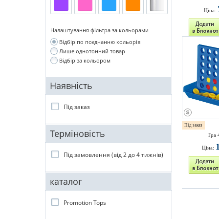
Ціна:
Налаштування фільтра за кольорами
Відбір по поєднанню кольорів
Лише однотонний товар
Відбір за кольором
Наявність
Під заказ
Під заказ
Терміновість
Гра 
Ціна:
Під замовлення (від 2 до 4 тижнів)
каталог
Promotion Tops