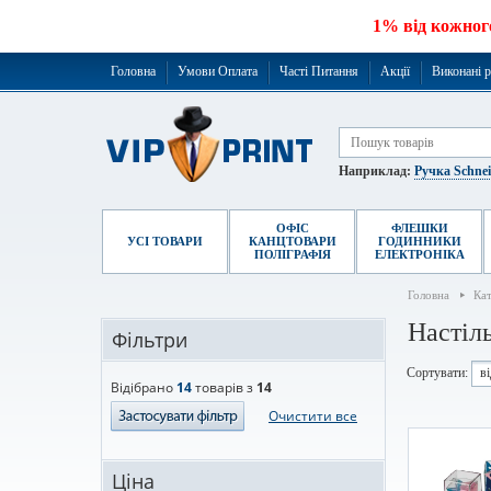
1% від кожног
Головна
Умови Оплата
Часті Питання
Акції
Виконані 
Наприклад:
Ручка Schne
ОФІС
ФЛЕШКИ
УСІ ТОВАРИ
КАНЦТОВАРИ
ГОДИННИКИ
ПОЛІГРАФІЯ
ЕЛЕКТРОНІКА
Головна
Ка
Настіл
Фільтри
Сортувати:
в
Відібрано
14
товарів з
14
Очистити все
Ціна