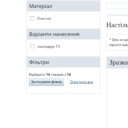
Матеріал
Пластик
Настіл
Варіанти нанесення
* Ціна за од
вартості мак
тамподрук T3
Фільтри
Зразк
Відібрано
14
товарів з
14
Очистити все