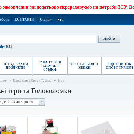
о замовлення ми додатково перераховуємо на потреби ЗСУ. Все
роботи
КОНТАКТИ
Огляди
➧ru
ider K15
ГАЛАНТЕРЕЯ
ПОСУД КУХНЯ
ТЕКСТИЛЬ ОДЯГ
ВІДПОЧИНОК
ПАРАСОЛІ
ПРОДУКТИ
КЕПКИ
СПОРТ ТУРИЗМ
СУМКИ
талог
Відпочинок Спорт Туризм
Ігри
ьні ігри та Головоломки
ід дешевих до дорогих