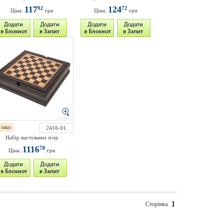
117
124
92
72
Ціна:
грн
Ціна:
грн
 заказ
2416-01
Набір настільних ігор
1116
78
Ціна:
грн
1
Сторінка