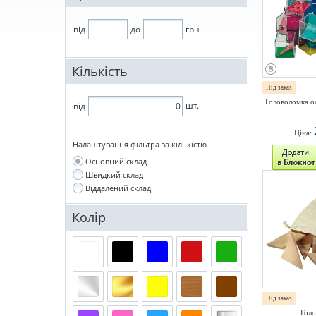
від
до
грн
Кількість
Під заказ
Головоломка о
шт.
від
Ціна:
Налаштування фільтра за кількістю
Основний склад
Швидкий склад
Віддалений склад
Колір
Під заказ
Голо