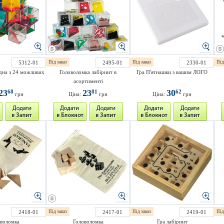
5312-01
Під заказ
2495-01
Під заказ
2330-01
Під
дна з 24 можливих
Головоломка лабіринт в
Гра П'ятнашки з вашим ЛОГО
асортименті
23
23
30
68
81
62
грн
Ціна:
грн
Ціна:
грн
2418-01
Під заказ
2417-01
Під заказ
2419-01
Під
воломка
Головоломка
Гра лабіринт