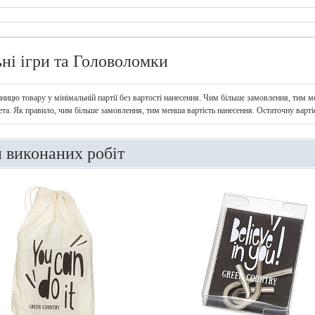
ьні ігри та Головоломки
иницю товару у мінімальній партії без вартості нанесення. Чим більше замовлення, тим ме
ета. Як правило, чим більше замовлення, тим менша вартість нанесення. Остаточну варт
и виконаних робіт