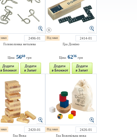
 заказ
2496-01
Під заказ
2414-01
Головоломка металева
Гра Доміно
56
62
60
36
Ціна:
грн
Ціна:
грн
 заказ
2420-01
Під заказ
2426-01
Гра Вежа
Гра Божевільна вежа