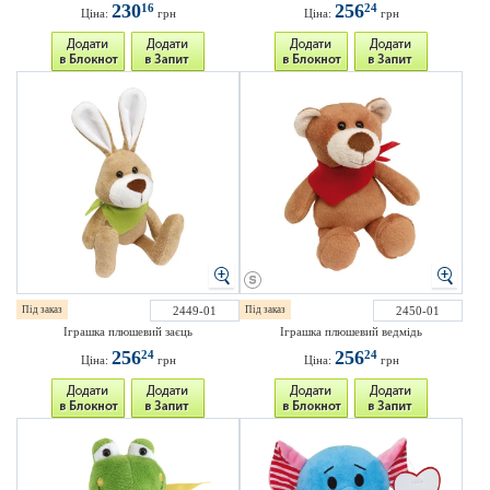
230
256
16
24
Ціна:
грн
Ціна:
грн
Під заказ
2449-01
Під заказ
2450-01
Іграшка плюшевий заєць
Іграшка плюшевий ведмідь
256
256
24
24
Ціна:
грн
Ціна:
грн