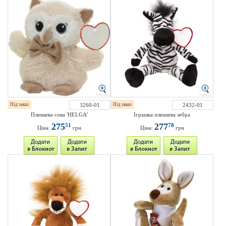
Під заказ
3260-01
Під заказ
2432-01
Плюшева сова 'HELGA'
Іграшка плюшева зебра
275
277
51
78
Ціна:
грн
Ціна:
грн