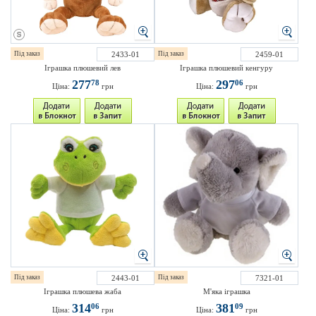
Під заказ
2433-01
Під заказ
2459-01
Іграшка плюшевий лев
Іграшка плюшевий кенгуру
277
297
78
06
Ціна:
грн
Ціна:
грн
Під заказ
2443-01
Під заказ
7321-01
Іграшка плюшева жаба
М'яка іграшка
314
381
06
09
Ціна:
грн
Ціна:
грн