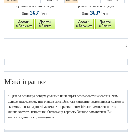
Під заказ
2460-01
Під заказ
2445-01
Іграшка плюшевий ведмідь
Іграшка плюшевий ведмідь
363
363
95
95
Ціна:
грн
Ціна:
грн
1
М'які іграшки
* Ціна за одиницю товару у мінімальній партії без вартості нанесення. Чим
більше замовлення, тим менша ціна. Вартість нанесення залежить від кількості
екземплярів та вартості макета. Як правило, чим більше замовлення, тим
менша вартість нанесення. Остаточну вартість Вашого замовлення Ви
зможете дізнатись у менеджера.