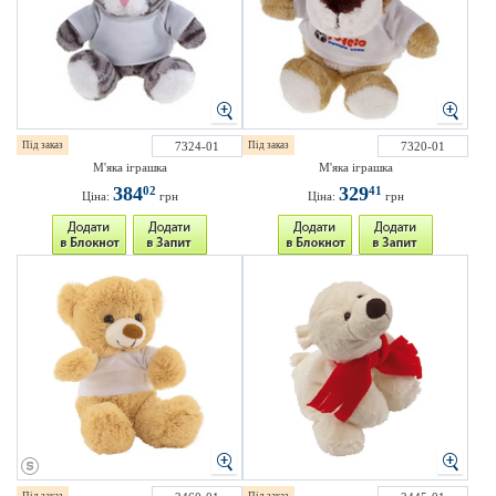
Під заказ
7324-01
Під заказ
7320-01
М'яка іграшка
М'яка іграшка
384
329
02
41
Ціна:
грн
Ціна:
грн