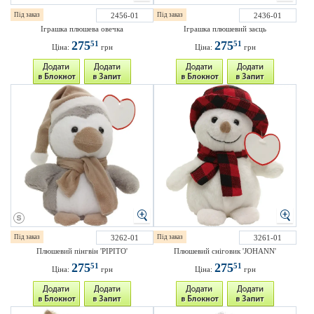
Під заказ
2456-01
Під заказ
2436-01
Іграшка плюшева овечка
Іграшка плюшевий заєць
275
275
51
51
Ціна:
грн
Ціна:
грн
Під заказ
3262-01
Під заказ
3261-01
Плюшевий пінгвін 'PIPITO'
Плюшевий сніговик 'JOHANN'
275
275
51
51
Ціна:
грн
Ціна:
грн