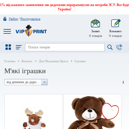
1% від кожного замовлення ми додатково перераховуємо на потреби ЗСУ. Все буде
Україна!
/
Увійти
Реєструватися
Запит
Блокнот
0
товарів
0
товарів
Головна
Каталог
Дім Медицина Краса
Іграшки
М'які іграшки
від дешевих до дорогих
1