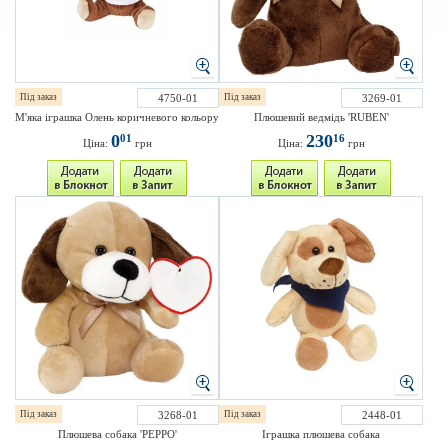
Під заказ
4750-01
Під заказ
3269-01
М'яка іграшка Олень коричневого кольору
Плюшевий ведмідь 'RUBEN'
0
230
01
16
Ціна:
грн
Ціна:
грн
Під заказ
3268-01
Під заказ
2448-01
Плюшева собака 'PEPPO'
Іграшка плюшева собака