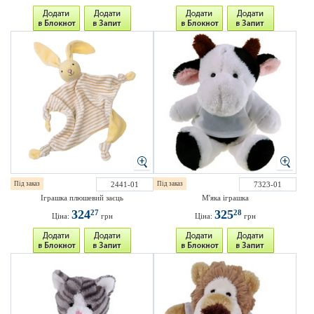
Під заказ
2441-01
Під заказ
7323-01
Іграшка плюшевий заєць
М'яка іграшка
324
325
27
28
Ціна:
грн
Ціна:
грн