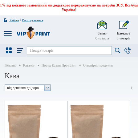
1% від кожного замовлення ми додатково перераховуємо на потреби ЗСУ. Все буде
Україна!
/
Увійти
Реєструватися
Запит
Блокнот
0
товарів
0
товарів
Головна
Каталог
Посуд Кухня Продукти
Сувенірні продукти
Кава
від дешевих до дорогих
1