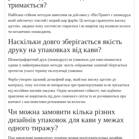
тримається?
Найбільш стійким методом нанесення на дой-паки у «Віп Принт» є шовкодрук
який забезпечує товстий і міцний шар фарби. Ці методи гарантують високу
адгезію, завдяки чому логотип не стирається і не вицвітає під впливом вологи
чи механічних пошкоджень.
Наскільки довго зберігається якість
друку на упаковках від кави?
Шовкотрафаретний друк (шовкодрук) на упаковках для кави вважається
одним із найвитриваліших методів: якість зображення зазвичай зберігається
протягом усього терміну експлуатації упаковки.
Фарба утворює щільний, рельєфний шар, який має високу адгезію до
матеріалу, тому логотип не витирається при транспортуванні та не тріскається
від постійних вигинів пакунка. Окрім механічної стійкості, такі відбитки
практично не вицвітають під дією сонячного світла та не розчиняються при
контакті з маслянистими речовинами чи вологою.
Чи можна замовити кілька різних
дизайнів упаковок для кави у межах
одного тиражу?
При замовленні шовкодруку технічно можна реалізувати кілька дизайнів,