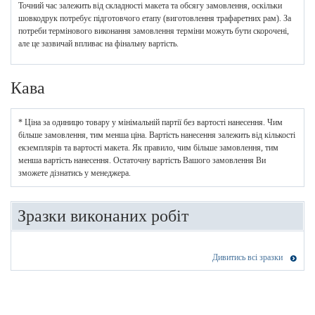
Точний час залежить від складності макета та обсягу замовлення, оскільки
шовкодрук потребує підготовчого етапу (виготовлення трафаретних рам). За
потреби термінового виконання замовлення терміни можуть бути скорочені,
але це зазвичай впливає на фінальну вартість.
Кава
* Ціна за одиницю товару у мінімальній партії без вартості нанесення. Чим
більше замовлення, тим менша ціна. Вартість нанесення залежить від кількості
екземплярів та вартості макета. Як правило, чим більше замовлення, тим
менша вартість нанесення. Остаточну вартість Вашого замовлення Ви
зможете дізнатись у менеджера.
Зразки виконаних робіт
Дивитись всі зразки