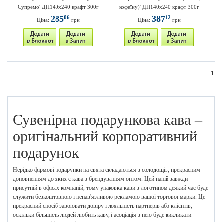
Супремо' ДП140х240 крафт 300г
кофеїну)' ДП140х240 крафт 300г
285
387
06
12
Ціна:
грн
Ціна:
грн
1
Сувенірна подарункова кава –
оригінальний корпоративний
подарунок
Нерідко фірмові подарунки на свята складаються з солодощів, прекрасним
доповненням до яких є кава з брендуванням оптом. Цей напій завжди
присутній в офісах компаній, тому упаковка кави з логотипом деякий час буде
служити безкоштовною і ненав'язливою рекламою вашої торгової марки. Це
прекрасний спосіб завоювати довіру і лояльність партнерів або клієнтів,
оскільки більшість людей любить каву, і асоціація з нею буде викликати