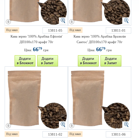
Під заказ
13811-05
Під заказ
13811-01
Кава зерно '100% Арабіка Ефіопія'
Кава зерно '100% Арабіка Бразилія
ДП100х170 крафт 70г
Сантос' ДП100х170 крафт 70г
66
66
79
79
Ціна:
грн
Ціна:
грн
Під заказ
13811-02
Під заказ
13811-06