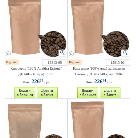
Під заказ
13813-05
Під заказ
13813-01
Кава зерно '100% Арабіка Ефіопія'
Кава зерно '100% Арабіка Бразилія
ДП140х240 крафт 300г
Сантос' ДП140х240 крафт 300г
226
226
74
74
Ціна:
грн
Ціна:
грн