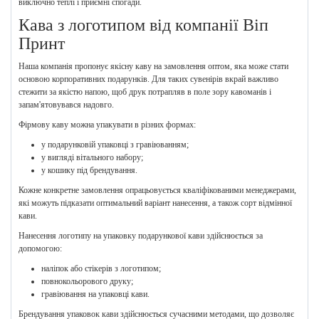
виключно теплі і приємні спогади.
Кава з логотипом від компанії Віп
Принт
Наша компанія пропонує якісну каву на замовлення оптом, яка може стати
основою корпоративних подарунків. Для таких сувенірів вкрай важливо
стежити за якістю напою, щоб друк потрапляв в поле зору кавоманів і
запам'ятовувався надовго.
Фірмову каву можна упакувати в різних формах:
у подарунковій упаковці з гравіюванням;
у вигляді вітального набору;
у кошику під брендування.
Кожне конкретне замовлення опрацьовується кваліфікованими менеджерами,
які можуть підказати оптимальний варіант нанесення, а також сорт відмінної
кави.
Нанесення логотипу на упаковку подарункової кави здійснюється за
допомогою:
наліпок або стікерів з логотипом;
повнокольорового друку;
гравіювання на упаковці кави.
Брендування упаковок кави здійснюється сучасними методами, що дозволяє