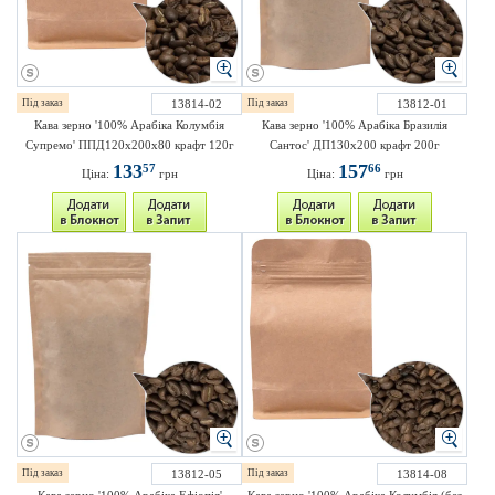
Під заказ
13814-02
Під заказ
13812-01
Кава зерно '100% Арабіка Колумбія
Кава зерно '100% Арабіка Бразилія
Супремо' ППД120х200х80 крафт 120г
Сантос' ДП130х200 крафт 200г
133
157
57
66
Ціна:
грн
Ціна:
грн
Під заказ
13812-05
Під заказ
13814-08