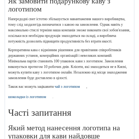
Як замовити подарункову каву з
логотипом
Напередодні свят істотно збільшується навантаження нашого виробництва,
тому слід заздалегідь визначатися з кавою на замовлення. Однак навіть у
максимально стислі терміни наша компанія зможе виконати свої зобов'язання,
оскільки вся необхідна продукція знаходиться на складі, а виробнича
потужність дозволить підвищити продуктивність без втрати якості.
Корпоративна кава є відмінним рішенням для привітання співробітників
державних установ, комерційних організацій і невеликих компаній.
Мінімальна партія становить 100 упаковок кави з логотипом. Замовлення
виконується протягом 10 робочих днів. Клієнти, які знаходяться не в Києві,
можуть купити каву з логотипом онлайн. Незалежно від місця знаходження
замовлення буде доставлено в цілості.
Також вас можуть зацікавити
чай з логотипом
,
шоколадки із логотипом
.
Часті запитання
Який метод нанесення логотипа на
упаковки для кави найдовше