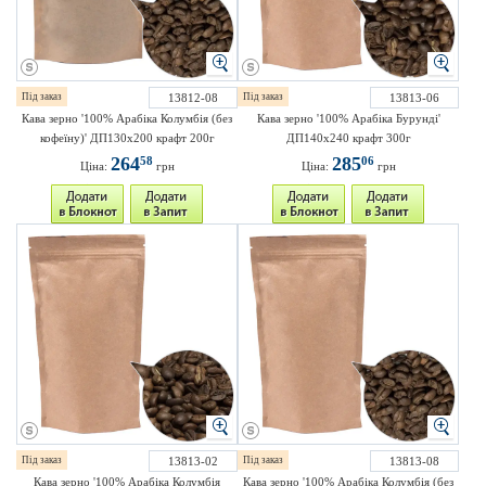
Під заказ
13812-08
Під заказ
13813-06
Кава зерно '100% Арабіка Колумбія (без
Кава зерно '100% Арабіка Бурунді'
кофеїну)' ДП130х200 крафт 200г
ДП140х240 крафт 300г
264
285
58
06
Ціна:
грн
Ціна:
грн
Під заказ
13813-02
Під заказ
13813-08
Кава зерно '100% Арабіка Колумбія
Кава зерно '100% Арабіка Колумбія (без