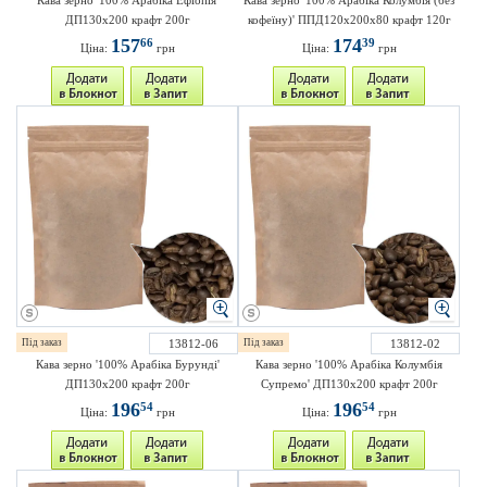
Кава зерно '100% Арабіка Ефіопія'
Кава зерно '100% Арабіка Колумбія (без
ДП130х200 крафт 200г
кофеїну)' ППД120х200х80 крафт 120г
157
174
66
39
Ціна:
грн
Ціна:
грн
Під заказ
13812-06
Під заказ
13812-02
Кава зерно '100% Арабіка Бурунді'
Кава зерно '100% Арабіка Колумбія
ДП130х200 крафт 200г
Супремо' ДП130х200 крафт 200г
196
196
54
54
Ціна:
грн
Ціна:
грн