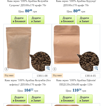
Кава зерно '100% Арабіка Колумбія
Кава зерно '100% Арабіка Бурунді'
Супремо' ДП100х170 крафт 70г
ДП100х170 крафт 70г
80
80
40
40
Ціна:
грн
Ціна:
грн
Під заказ
13811-08
Під заказ
13814-05
Кава зерно '100% Арабіка Колумбія (без
Кава зерно '100% Арабіка Ефіопія'
кофеїну)' ДП100х170 крафт 70г
ППД120х200х80 крафт 120г
104
110
22
24
Ціна:
грн
Ціна:
грн