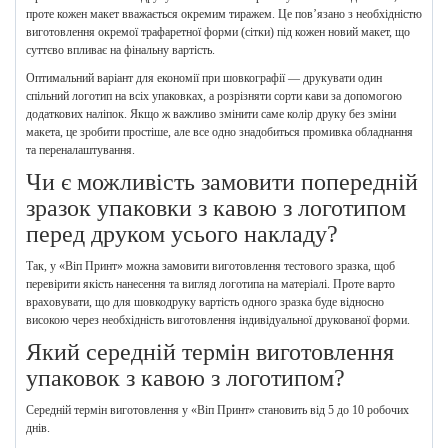
проте кожен макет вважається окремим тиражем. Це пов’язано з необхідністю
виготовлення окремої трафаретної форми (сітки) під кожен новий макет, що
суттєво впливає на фінальну вартість.
Оптимальний варіант для економії при шовкографії — друкувати один
спільний логотип на всіх упаковках, а розрізняти сорти кави за допомогою
додаткових наліпок. Якщо ж важливо змінити саме колір друку без зміни
макета, це зробити простіше, але все одно знадобиться промивка обладнання
та переналаштування.
Чи є можливість замовити попередній
зразок упаковки з кавою з логотипом
перед друком усього накладу?
Так, у «Віп Принт» можна замовити виготовлення тестового зразка, щоб
перевірити якість нанесення та вигляд логотипа на матеріалі. Проте варто
враховувати, що для шовкодруку вартість одного зразка буде відносно
високою через необхідність виготовлення індивідуальної друкованої форми.
Який середній термін виготовлення
упаковок з кавою з логотипом?
Середній термін виготовлення у «Віп Принт» становить від 5 до 10 робочих
днів.