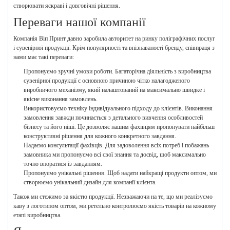
створювати яскраві і довговічні рішення.
Переваги нашої компанії
Компанія Віп Принт давно заробила авторитет на ринку поліграфічних послуг
і сувенірної продукції. Крім популярності та впізнаваності бренду, співпраця з
нами має такі переваги:
Пропонуємо зручні умови роботи. Багаторічна діяльність з виробництва
сувенірної продукції є основною причиною чітко налагодженого
виробничого механізму, який налаштований на максимально швидке і
якісне виконання замовлень.
Використовуємо техніку індивідуального підходу до клієнтів. Виконання
замовлення завжди починається з детального вивчення особливостей
бізнесу та його ніші. Це дозволяє нашим фахівцям пропонувати найбільш
конструктивні рішення для кожного конкретного завдання.
Надаємо консультації фахівців. Для задоволення всіх потреб і побажань
замовника ми пропонуємо всі свої знання та досвід, щоб максимально
точно впоратися із завданням.
Пропонуємо унікальні рішення. Щоб надати найкращі продукти оптом, ми
створюємо унікальний дизайн для компанії клієнта.
Також ми стежимо за якістю продукції. Незважаючи на те, що ми реалізуємо
каву з логотипом оптом, ми ретельно контролюємо якість товарів на кожному
етапі виробництва.