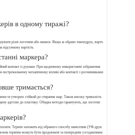
ерів в одному тиражі?
нувати різні логотипи або написи. Якщо ж обрано тамподрук, варто
 підсумкову вартість.
станні маркера?
ійний контакт із руками. При щоденному використанні зображення
ри екстремальному механічному впливі або контакті з розчинниками
овше тримається?
ями та утворює стійкий до стирання шар. Також високу тривалість
ену адгезію до пластику. Обидва методи гарантують, що логотип
аркерів?
 оплати. Термін залежить від обраного способу нанесення (УФ-друк
овлень терміни можуть бути продовжені за попереднім узгодженням.