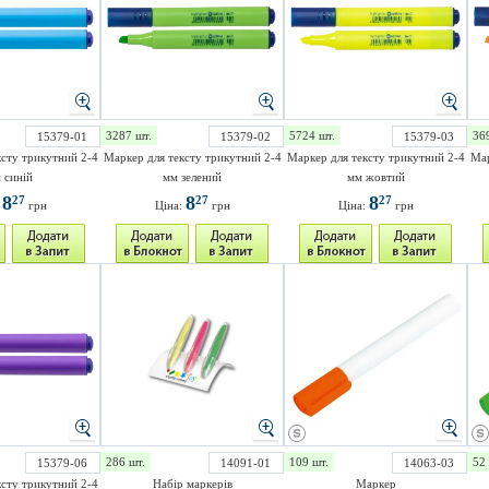
3287 шт.
5724 шт.
36
15379-01
15379-02
15379-03
ксту трикутний 2-4
Маркер для тексту трикутний 2-4
Маркер для тексту трикутний 2-4
Мар
 синій
мм зелений
мм жовтий
8
8
8
27
27
27
:
грн
Ціна:
грн
Ціна:
грн
286 шт.
109 шт.
52 
15379-06
14091-01
14063-03
ксту трикутний 2-4
Набір маркерів
Маркер