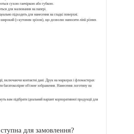
аються сухою ганчіркою або губкою.
ться для малювання на папері.
еально підходять для нанесення на гладкі поверхні.
 широкий (з кутовим зрізом), що дозволяє наносити лінії різних
ції, включаючи контактні дані. Друк на маркерах і фломастерах
ти багатоколірне об'ємне зображення. Нанесення логотипу на
ь вам підібрати ідеальний варіант корпоративної продукції для
оступна для замовлення?