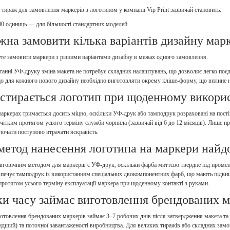
тираж для замовлення маркерів з логотипом у компанії Vip Print зазвичай становить:
00 одиниць — для більшості стандартних моделей.
жна замовити кілька варіантів дизайну марк
те замовити маркери з різними варіантами дизайну в межах одного замовлення.
анні УФ-друку зміна макета не потребує складних налаштувань, що дозволяє легко поєд
о для кожного нового дизайну необхідно виготовляти окрему кліше-форму, що вплине на
 стирається логотип при щоденному викори
аркерах тримається досить міцно, оскільки УФ-друк або тамподрук розраховані на пост
чітким протягом усього терміну служби чорнила (зазвичай від 6 до 12 місяців). Лише п
очати поступово втрачати яскравість.
метод нанесення логотипа на маркери найд
говічним методом для маркерів є УФ-друк, оскільки фарба миттєво твердне під промен
зпечує тамподрук із використанням спеціальних двокомпонентних фарб, що мають підвищ
 протягом усього терміну експлуатації маркера при щоденному контакті з руками.
ки часу займає виготовлення брендованих м
отовлення брендованих маркерів займає 3–7 робочих днів після затвердження макета та
идший) та поточної завантаженості виробництва. Для великих тиражів або складних зам