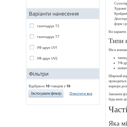
Сухостир
Художні 
Варіанти нанесення
Крейдяні
Двосторо
форм і р
тамподрук T3
Всі варіанти
тамподрук T7
Типи 
УФ-друк UV1
Ми в компані
УФ-друк UV2
тампод
УФ-др
шовко
Фільтри
Широкий корп
проводиться 
Відібрано
10
товарів з
10
маркери дозв
Очистити все
Замовити фло
будь-яких ці
Част
Яка м