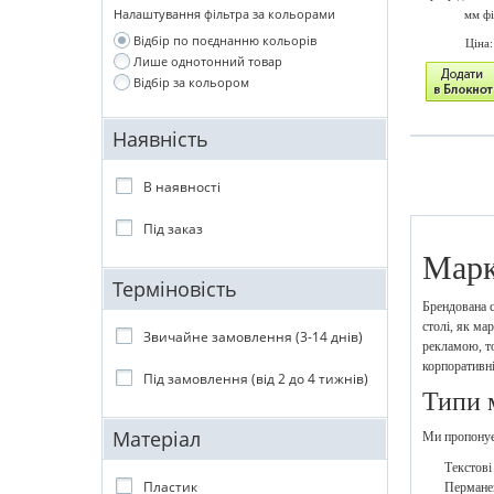
Налаштування фільтра за кольорами
мм фі
Відбір по поєднанню кольорів
Ціна
Лише однотонний товар
Відбір за кольором
Наявність
В наявності
Під заказ
Марк
Терміновість
Брендована с
столі, як ма
Звичайне замовлення (3-14 днів)
рекламою, то
корпоративні 
Під замовлення (від 2 до 4 тижнів)
Типи 
Матеріал
Ми пропонуєм
Текстові
Пластик
Перманен