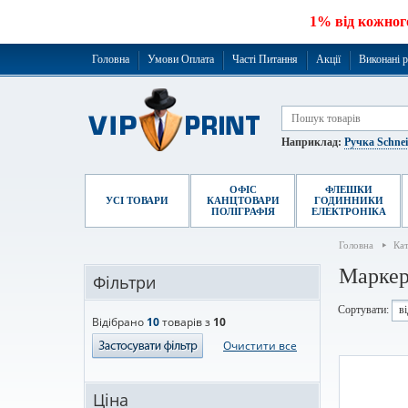
1% від кожног
Головна
Умови Оплата
Часті Питання
Акції
Виконані 
Наприклад:
Ручка Schne
ОФІС
ФЛЕШКИ
УСІ ТОВАРИ
КАНЦТОВАРИ
ГОДИННИКИ
ПОЛІГРАФІЯ
ЕЛЕКТРОНІКА
Головна
Ка
Марке
Фільтри
Сортувати:
в
Відібрано
10
товарів з
10
Очистити все
Ціна