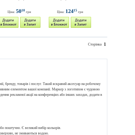
50
124
10
15
Ціна:
грн
Ціна:
грн
1
Сторінка
ї, бренду, товарів і послуг. Такий яскравий аксесуар на робочому
ативним елементом вашої компанії. Маркер з логотипом є чудовою
ення рекламної акції на конференціях або інших заходах, додати в
бо поштучно. Є великий вибір кольорів.
поверхню, не змиваються водою.