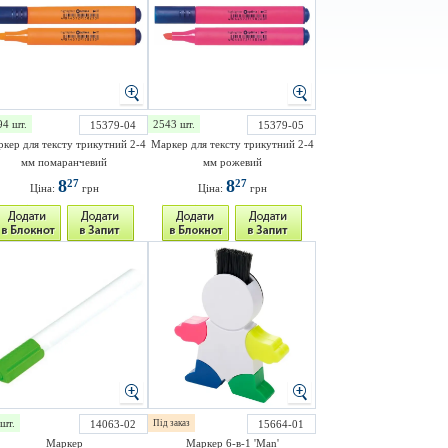
94 шт.
2543 шт.
15379-04
15379-05
кер для тексту трикутний 2-4
Маркер для тексту трикутний 2-4
мм помаранчевий
мм рожевий
8
8
27
27
Ціна:
грн
Ціна:
грн
шт.
14063-02
Під заказ
15664-01
Маркер
Маркер 6-в-1 'Man'