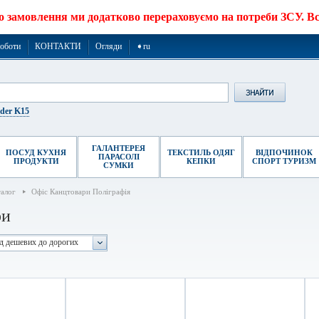
о замовлення ми додатково перераховуємо на потреби ЗСУ. Все
роботи
КОНТАКТИ
Огляди
➧ru
ider K15
ГАЛАНТЕРЕЯ
ПОСУД КУХНЯ
ТЕКСТИЛЬ ОДЯГ
ВІДПОЧИНОК
ПАРАСОЛІ
ПРОДУКТИ
КЕПКИ
СПОРТ ТУРИЗМ
СУМКИ
талог
Офіс Канцтовари Поліграфія
ри
ід дешевих до дорогих