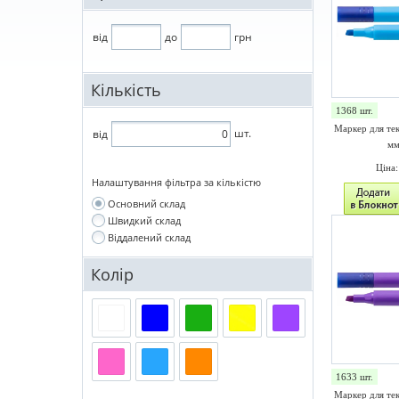
від
до
грн
Кількість
1368 шт.
Маркер для те
шт.
від
мм
Ціна
Налаштування фільтра за кількістю
Основний склад
Швидкий склад
Віддалений склад
Колір
1633 шт.
Маркер для те