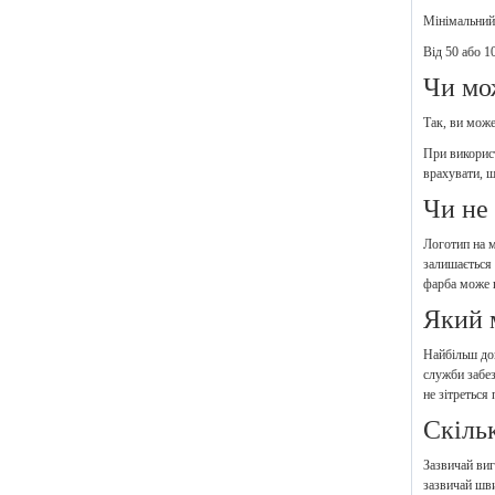
Мінімальний 
Від 50 або 1
Чи мо
Так, ви може
При використ
врахувати, щ
Чи не
Логотип на м
залишається 
фарба може п
Який 
Найбільш дов
служби забе
не зітреться
Скіль
Зазвичай виг
зазвичай шв