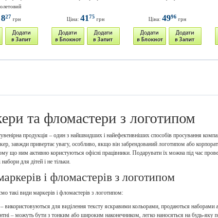
олетовий
8
41
49
27
75
96
:
грн
Ціна:
грн
Ціна:
грн
ери та фломастери з логотипом
увенірна продукція – один з найшвидших і найефективніших способів просування компані
ркер, завжди привертає увагу, особливо, якщо він забрендований логотипом або корпор
му що ним активно користуються офісні працівники. Подарувати їх можна під час провед
набори для дітей і не тільки.
маркерів і фломастерів з логотипом
о такі види маркерів і фломастерів з логотипом:
 – використовуються для виділення тексту яскравими кольорами, продаються наборами а
тні – можуть бути з тонким або широким наконечником, легко наносяться на будь-яку 