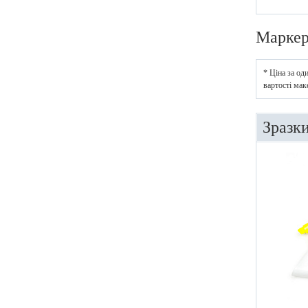
Марке
* Ціна за од
вартості мак
Зразк