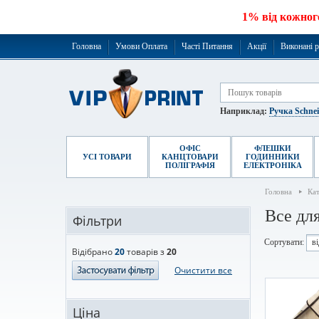
1% від кожног
Головна
Умови Оплата
Часті Питання
Акції
Виконані 
Наприклад:
Ручка Schne
ОФІС
ФЛЕШКИ
УСІ ТОВАРИ
КАНЦТОВАРИ
ГОДИННИКИ
ПОЛІГРАФІЯ
ЕЛЕКТРОНІКА
Головна
Ка
Все дл
Фільтри
Сортувати:
в
Відібрано
20
товарів з
20
Очистити все
Ціна