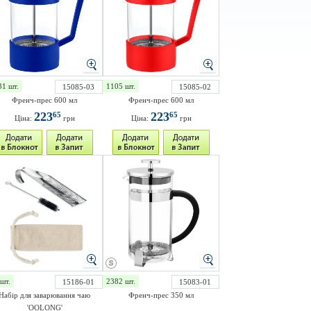
31 шт.
1105 шт.
15085-03
15085-02
Френч-прес 600 мл
Френч-прес 600 мл
223
223
65
65
Ціна:
грн
Ціна:
грн
шт.
2382 шт.
15186-01
15083-01
Набір для заварювання чаю
Френч-прес 350 мл
'OOLONG'