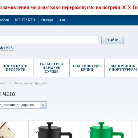
о замовлення ми додатково перераховуємо на потреби ЗСУ. Все
роботи
КОНТАКТИ
Огляди
➧ru
ider K15
ГАЛАНТЕРЕЯ
ПОСУД КУХНЯ
ТЕКСТИЛЬ ОДЯГ
ВІДПОЧИНОК
ПАРАСОЛІ
ПРОДУКТИ
КЕПКИ
СПОРТ ТУРИЗМ
СУМКИ
талог
Посуд Кухня Продукти
я чаю
ід дешевих до дорогих