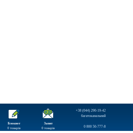
+38 (044) 290-19-42
багатоканальний
Блокнот
Запит
0 800 50-777-8
0
товарів
0
товарів