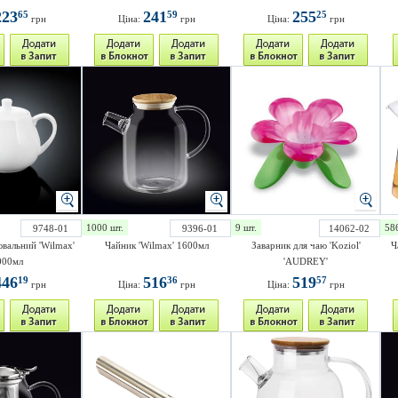
223
241
255
65
59
25
грн
Ціна:
грн
Ціна:
грн
1000 шт.
9 шт.
58
9748-01
9396-01
14062-02
ювальний 'Wilmax'
Чайник 'Wilmax' 1600мл
Заварник для чаю 'Koziol'
Ч
000мл
'AUDREY'
446
516
519
19
36
57
грн
Ціна:
грн
Ціна:
грн