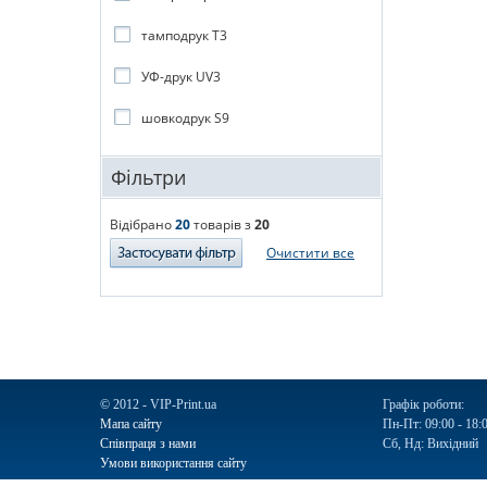
тамподрук T3
УФ-друк UV3
шовкодрук S9
Фільтри
Відібрано
20
товарів з
20
Очистити все
© 2012 - VIP-Print.ua
Графік роботи:
Мапа сайту
Пн-Пт: 09:00 - 18:
Співпраця з нами
Сб, Нд: Вихідний
Умови використання сайту