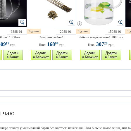
9388-01
Під заказ
2088-01
Під заказ
15088-01
Під
ilmax' 1300мл
Заварник чайний
Чайник заварювальний 1800 мл
609
168
307
17
94
20
грн
Ціна:
грн
Ціна:
грн
я чаю
иницю товару у мінімальній партії без вартості нанесення. Чим більше замовлення, тим ме