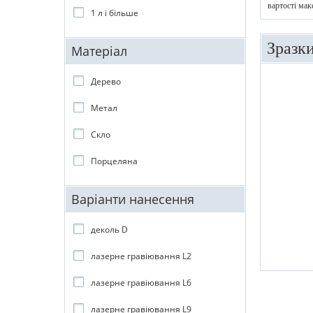
вартості мак
1 л і більше
Зразк
Матеріал
Дерево
Метал
Скло
Порцеляна
Варіанти нанесення
деколь D
лазерне гравіювання L2
лазерне гравіювання L6
лазерне гравіювання L9