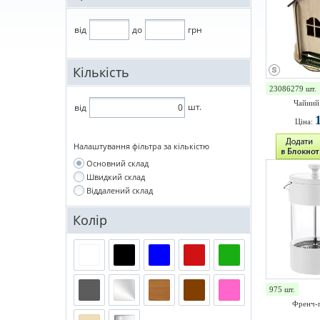
від
до
грн
Кількість
23086279 шт.
Чайний
шт.
від
Ціна:
Налаштування фільтра за кількістю
Основний склад
Швидкий склад
Віддалений склад
Колір
975 шт.
Френч-п