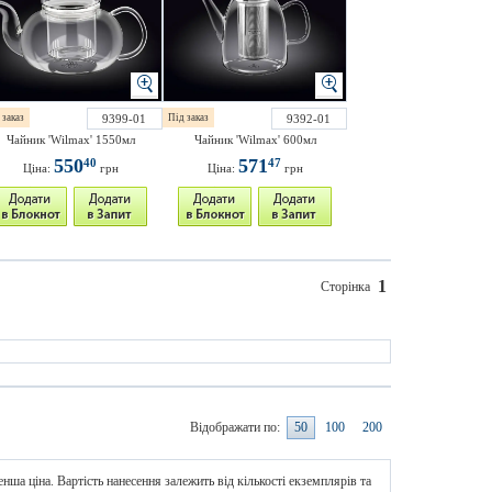
 заказ
9399-01
Під заказ
9392-01
Чайник 'Wilmax' 1550мл
Чайник 'Wilmax' 600мл
550
571
40
47
Ціна:
грн
Ціна:
грн
1
Сторінка
Відображати по:
50
100
200
нша ціна. Вартість нанесення залежить від кількості екземплярів та