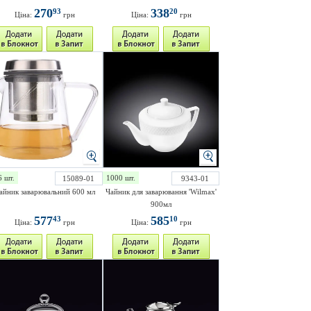
270
338
93
20
Ціна:
грн
Ціна:
грн
6 шт.
1000 шт.
15089-01
9343-01
айник заварювальний 600 мл
Чайник для заварювання 'Wilmax'
900мл
577
585
43
10
Ціна:
грн
Ціна:
грн