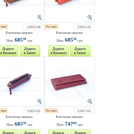
 заказ
12055-06
Під заказ
12055-05
Ключниця шкіряна
Ключниця шкіряна
685
685
30
30
Ціна:
грн
Ціна:
грн
 заказ
12055-01
Під заказ
12057-01
Ключниця шкіряна
Ключниця шкіряна
685
747
30
60
Ціна:
грн
Ціна:
грн