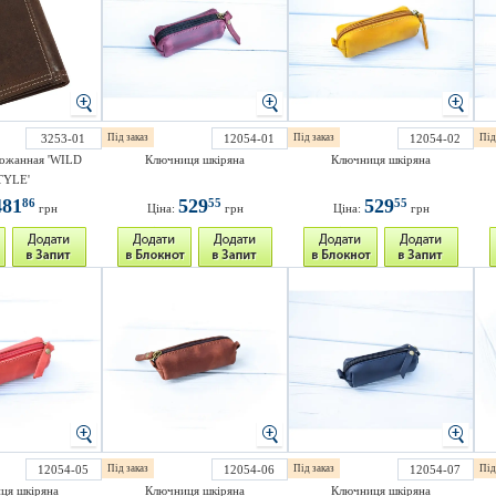
3253-01
Під заказ
12054-01
Під заказ
12054-02
Під
ожанная 'WILD
Ключниця шкіряна
Ключниця шкіряна
TYLE'
481
529
529
86
55
55
грн
Ціна:
грн
Ціна:
грн
12054-05
Під заказ
12054-06
Під заказ
12054-07
Під
ця шкіряна
Ключниця шкіряна
Ключниця шкіряна