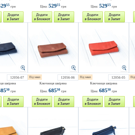
529
529
529
55
55
55
грн
Ціна:
грн
Ціна:
грн
12056-07
Під заказ
12056-06
Під заказ
12056-05
Під
ця шкіряна
Ключниця шкіряна
Ключниця шкіряна
685
685
685
30
30
30
грн
Ціна:
грн
Ціна:
грн