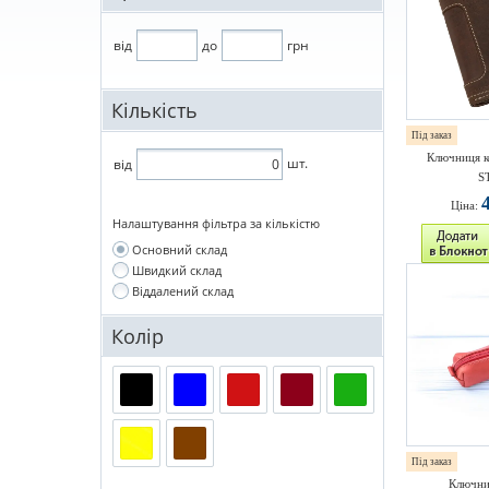
від
до
грн
Кількість
Під заказ
Ключниця к
шт.
від
S
Ціна:
Налаштування фільтра за кількістю
Основний склад
Швидкий склад
Віддалений склад
Колір
Під заказ
Ключни