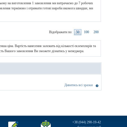
ньому на виготовлення 1 замовлення ми витрачаємо до 7 робочих
мовлення терміново і отримати готові вироби якомога швидше, ми
Відображати по:
50
100
200
нша ціна. Вартість нанесення залежить від кількості екземплярів та
ість Вашого замовлення Ви зможете дізнатись у менеджера.
Дивитись всі зразки
+38 (044) 290-19-42