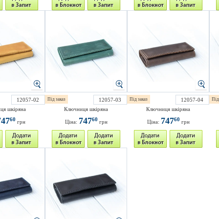
12057-02
Під заказ
12057-03
Під заказ
12057-04
Під
ця шкіряна
Ключниця шкіряна
Ключниця шкіряна
747
747
747
60
60
60
грн
Ціна:
грн
Ціна:
грн