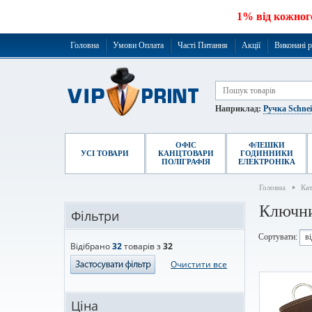
1% від кожног
Головна
Умови Оплата
Часті Питання
Акції
Виконані 
Наприклад:
Ручка Schne
ОФІС
ФЛЕШКИ
УСІ ТОВАРИ
КАНЦТОВАРИ
ГОДИННИКИ
ПОЛІГРАФІЯ
ЕЛЕКТРОНІКА
Головна
Ка
Ключн
Фільтри
Сортувати:
в
Відібрано
32
товарів з
32
Очистити все
Ціна