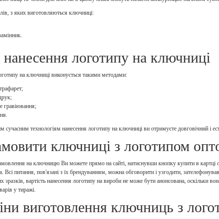
лів, з яких виготовляються ключниці:
замінник.
 нанесення логотипу на ключниці
оготипу на ключниці виконується такими методами:
трафарет;
друк;
е гравіювання;
ня.
м сучасним технологіям нанесення логотипу на ключниці ви отримуєте довговічний і ес
амовити ключниці з логотипом опт
мовлення на ключницю Ви можете прямо на сайті, натиснувши кнопку купити в картці 
а. Всі питання, пов'язані з їх брендуванням, можна обговорити і узгодити, зателефонува
х зразків, вартість нанесення логотипу на вироби не може бути анонсована, оскільки вон
оварів у тиражі.
іни виготовлення ключниць з лого