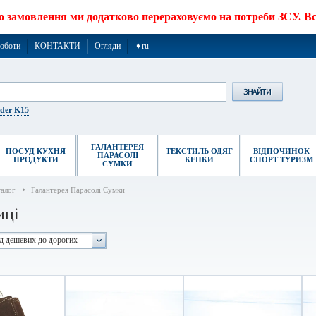
о замовлення ми додатково перераховуємо на потреби ЗСУ. Все
роботи
КОНТАКТИ
Огляди
➧ru
ider K15
ГАЛАНТЕРЕЯ
ПОСУД КУХНЯ
ТЕКСТИЛЬ ОДЯГ
ВІДПОЧИНОК
ПАРАСОЛІ
ПРОДУКТИ
КЕПКИ
СПОРТ ТУРИЗМ
СУМКИ
талог
Галантерея Парасолі Сумки
иці
ід дешевих до дорогих