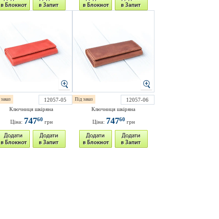
 заказ
12057-05
Під заказ
12057-06
Ключниця шкіряна
Ключниця шкіряна
747
747
60
60
Ціна:
грн
Ціна:
грн