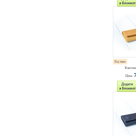
Під заказ
Ключни
Ціна: