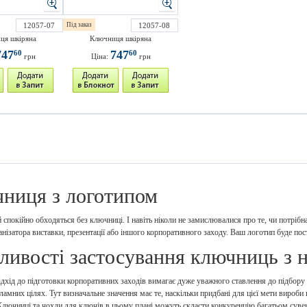
12057-07
Під заказ
12057-08
ця шкіряна
Ключниця шкіряна
747
747
60
60
грн
Ціна:
грн
ниця з логотипом
 спокійно обходяться без ключниці. І навіть ніколи не замислювалися про те, чи потрібна
анізатора виставки, презентації або іншого корпоративного заходу. Ваш логотип буде п
ливості застосування ключниць з 
дхід до підготовки корпоративних заходів вимагає дуже уважного ставлення до підбору с
ламних цілях. Тут визначальне значення має те, наскільки придбані для цієї мети вироби
Ключниці та чохли для ключів в цьому плані можуть скласти конкуренцію багатьом суве