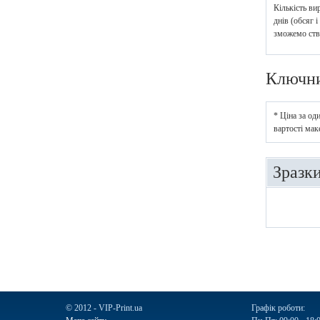
Кількість ви
днів (обсяг 
зможемо ство
Ключн
* Ціна за од
вартості мак
Зразк
© 2012 - VIP-Print.ua
Графік роботи: