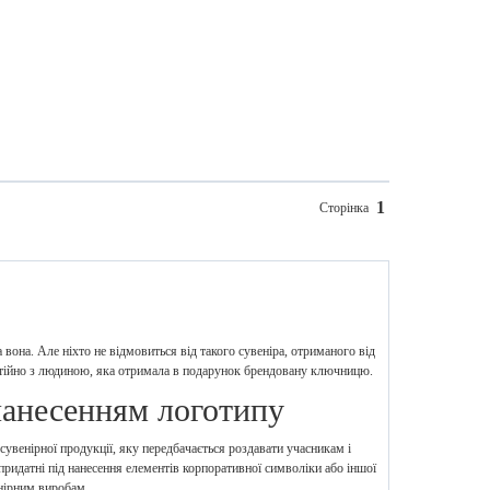
1
Сторінка
 вона. Але ніхто не відмовиться від такого сувеніра, отриманого від
остійно з людиною, яка отримала в подарунок брендовану ключницю.
нанесенням логотипу
увенірної продукції, яку передбачається роздавати учасникам і
 придатні під нанесення елементів корпоративної символіки або іншої
нірним виробам.