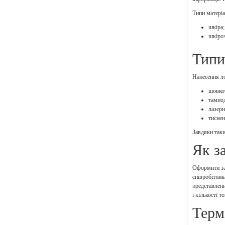
Типи матеріа
шкіра;
шкіро
Типи
Нанесення л
шовко
тампо
лазерн
тиснен
Завдяки таки
Як з
Оформити за
співробітник
представлени
і кількості т
Терм