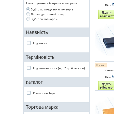
Налаштування фільтра за кольорами
Ціна:
Відбір по поєднанню кольорів
Лише однотонний товар
Відбір за кольором
Наявність
Під заказ
Терміновість
Під заказ
Під замовлення (від 2 до 4 тижнів)
Ключни
Ціна:
каталог
Promotion Tops
Торгова марка