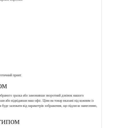
тетичний принт.
ом
обраного зразка або замовивши зворотний дзвінок нашого
вши або відвідавши наш офіс. Ціни на товар вказані під кожним із
а буде залежати від параметрів зображення, що підлягає нанесенню,
типом