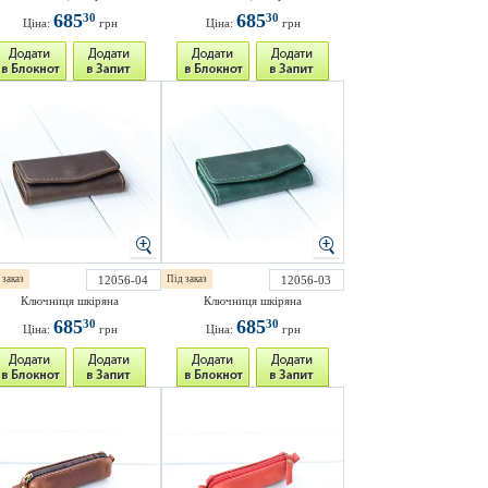
685
685
30
30
Ціна:
грн
Ціна:
грн
 заказ
12056-04
Під заказ
12056-03
Ключниця шкіряна
Ключниця шкіряна
685
685
30
30
Ціна:
грн
Ціна:
грн