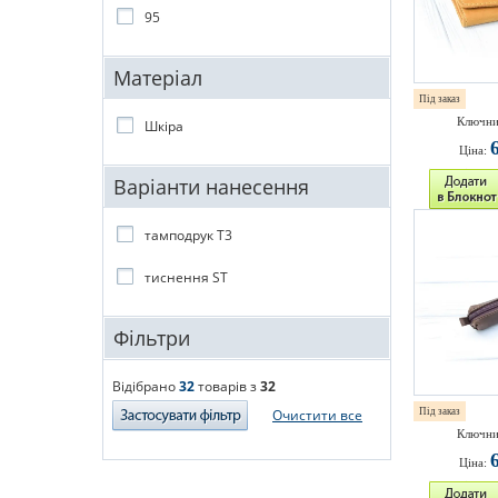
95
Матеріал
Під заказ
Ключни
Шкіра
Ціна:
Варіанти нанесення
тамподрук T3
тиснення ST
Фільтри
Відібрано
32
товарів з
32
Очистити все
Під заказ
Ключни
Ціна: