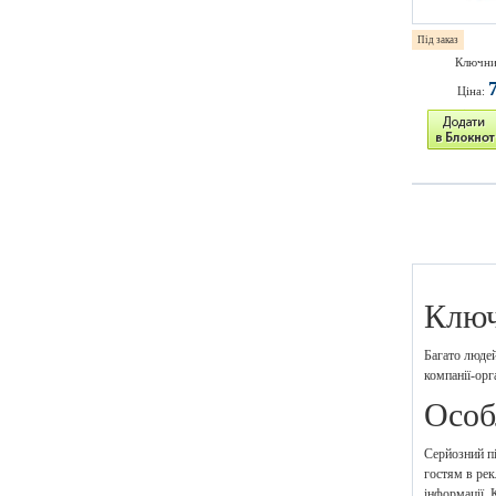
Під заказ
Ключни
Ціна:
Ключ
Багато людей
компанії-орг
Особ
Серйозний пі
гостям в рек
інформації. 