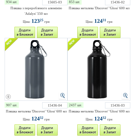
934 шт.
853 шт.
15605-03
15436-02
Пляшка з переробленого алюмінію
Пляшка металева 'Discover' 'Gloss' 600 мл
'Adalyn' 550 мл
123
124
25
31
Ціна:
грн
Ціна:
грн
907 шт.
2437 шт.
15436-04
15436-03
Пляшка металева 'Discover' 'Gloss' 600 мл
Пляшка металева 'Discover' 'Gloss' 600 мл
124
124
32
32
Ціна:
грн
Ціна:
грн