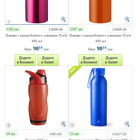
1182 шт.
1507 шт.
15608-06
15608-04
Пляшка з переробленого алюмінію 'Erich'
Пляшка з переробленого алюмінію 'Erich'
400 мл
400 мл
98
98
14
14
Ціна:
грн
Ціна:
грн
29 шт.
21 шт.
1495-05
15437-03