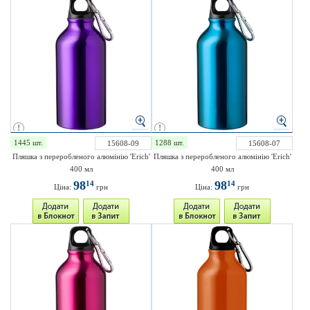
1445 шт.
1288 шт.
15608-09
15608-07
Пляшка з переробленого алюмінію 'Erich'
Пляшка з переробленого алюмінію 'Erich'
400 мл
400 мл
98
98
14
14
Ціна:
грн
Ціна:
грн