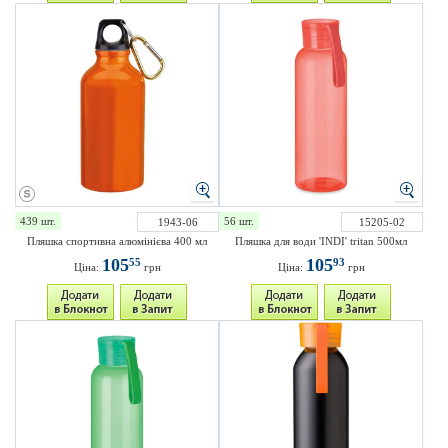
439 шт.
56 шт.
1943-06
15205-02
Пляшка спортивна алюмінієва 400 мл
Пляшка для води 'INDI' tritan 500мл
105
105
55
93
Ціна:
грн
Ціна:
грн