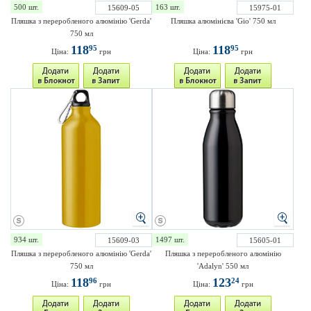
500 шт.
163 шт.
15609-05
15975-01
Пляшка з переробленого алюмінію 'Gerda'
Пляшка алюмінієва 'Gio' 750 мл
750 мл
118
118
95
95
Ціна:
грн
Ціна:
грн
934 шт.
1497 шт.
15609-03
15605-01
Пляшка з переробленого алюмінію 'Gerda'
Пляшка з переробленого алюмінію
750 мл
'Adalyn' 550 мл
118
123
96
24
Ціна:
грн
Ціна:
грн