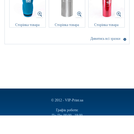
Сторінка товара
Сторінка товара
Сторінка товара
Дивитись всі зразки
© 2012 - VIP-Print.ua
Графік роботи:
Пн-Пт: 09:00 - 18:00
Сб, Нд: Вихідний
Ручки
Блокноти
Календарі
Чашки
Пакети
Пакети паперові