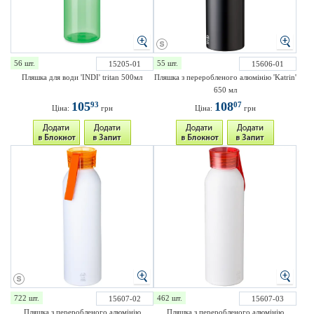
56 шт.
55 шт.
15205-01
15606-01
Пляшка для води 'INDI' tritan 500мл
Пляшка з переробленого алюмінію 'Katrin'
650 мл
105
108
93
07
Ціна:
грн
Ціна:
грн
722 шт.
462 шт.
15607-02
15607-03
Пляшка з переробленого алюмінію
Пляшка з переробленого алюмінію