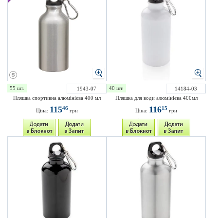
55 шт.
40 шт.
1943-07
14184-03
Пляшка спортивна алюмінієва 400 мл
Пляшка для води алюмінієва 400мл
115
116
46
15
Ціна:
грн
Ціна:
грн