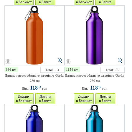
686 шт.
1154 шт.
15609-04
15609-09
Пляшка з переробленого алюмінію 'Gerda'
Пляшка з переробленого алюмінію 'Gerda'
750 мл
750 мл
118
118
93
95
Ціна:
грн
Ціна:
грн