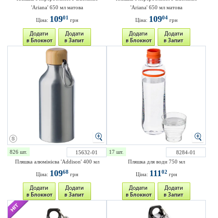
'Ariana' 650 мл матова
'Ariana' 650 мл матова
109
109
01
04
Ціна:
грн
Ціна:
грн
826 шт.
17 шт.
15632-01
8284-01
Пляшка алюмінієва 'Addison' 400 мл
Пляшка для води 750 мл
109
111
68
02
Ціна:
грн
Ціна:
грн