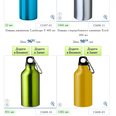
22 шт.
1441 шт.
15597-01
15608-11
Пляшка алюмінієва 'Landscape S' 400 мл
Пляшка з переробленого алюмінію 'Erich'
400 мл
96
98
82
10
Ціна:
грн
Ціна:
грн
851 шт.
1382 шт.
15608-10
15608-03