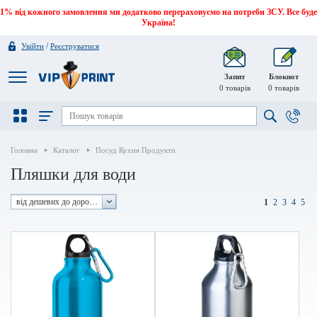
1% від кожного замовлення ми додатково перераховуємо на потреби ЗСУ. Все буде
Україна!
/
Увійти
Реєструватися
Запит
Блокнот
0
товарів
0
товарів
Головна
Каталог
Посуд Кухня Продукти
Пляшки для води
від дешевих до дорогих
1
2
3
4
5