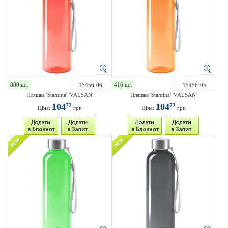
880 шт.
416 шт.
15456-06
15456-05
Пляшка 'Stamina' 'VALSAN'
Пляшка 'Stamina' 'VALSAN'
104
104
72
72
Ціна:
грн
Ціна:
грн