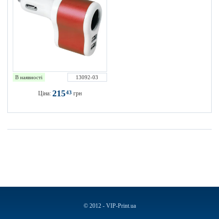
В наявності
13092-03
215
43
Ціна:
грн
© 2012 - VIP-Print.ua