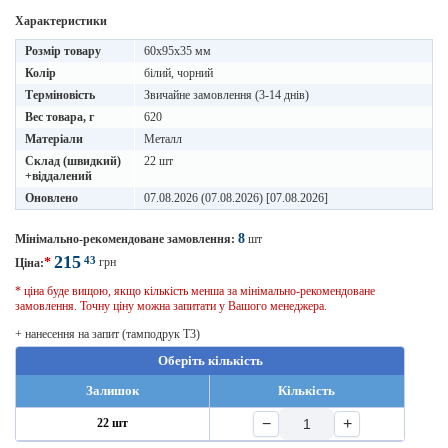
Характеристики
Розмір товару
60х95х35 мм
Колір
білий, чорний
Терміновість
Звичайне замовлення (3-14 днів)
Вес товара, г
620
Матеріали
Металл
Склад (швидкий)
22 шт
+віддалений
Оновлено
07.08.2026 (07.08.2026) [07.08.2026]
8
Мінімально-рекомендоване замовлення:
шт
215
43
*
грн
Ціна:
* ціна буде вищою, якщо кількість менша за мінімально-рекомендоване
замовлення. Точну ціну можна запитати у Вашого менеджера.
+ нанесення на запит (тамподрук T3)
Оберіть кількість
Залишок
Кількість
−
+
22 шт