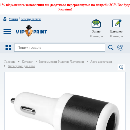
1% від кожного замовлення ми додатково перераховуємо на потреби ЗСУ. Все буде
Україна!
/
Увійти
Реєструватися
Запит
Блокнот
0
товарів
0
товарів
Головна
Каталог
Інструменти Рулетки Ліхтарики
Авто аксесуари
Аксесуари для авто