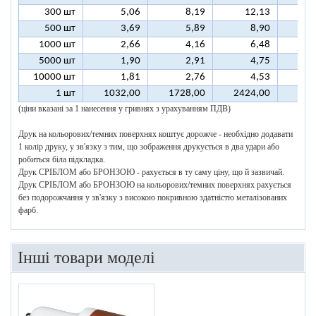
300 шт
5,06
8,19
12,13
1
500 шт
3,69
5,89
8,90
1
1000 шт
2,66
4,16
6,48
5000 шт
1,90
2,91
4,75
10000 шт
1,81
2,76
4,53
1 шт
1032,00
1728,00
2424,00
312
(ціни вказані за 1 нанесення у гривнях з урахуванням ПДВ)
Друк на кольорових/темних поверхнях коштує дорожче - необхідно додавати
1 колір друку, у зв'язку з тим, що зображення друкується в два удари або
робиться біла підкладка.
Друк СРІБЛОМ або БРОНЗОЮ - рахується в ту саму ціну, що й зазвичай.
Друк СРІБЛОМ або БРОНЗОЮ на кольорових/темних поверхнях рахується
без подорожчання у зв'язку з високою покривною здатністю металізованих
фарб.
Інші товари моделі