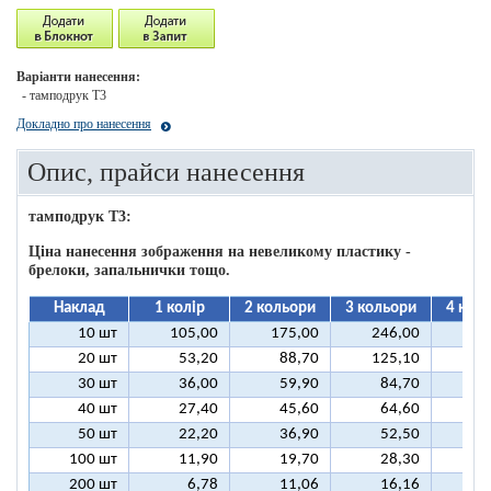
Варіанти нанесення:
- тамподрук T3
Докладно про нанесення
Опис, прайси нанесення
тамподрук T3:
Ціна нанесення зображення на невеликому пластику -
брелоки, запальнички тощо.
Наклад
1 колір
2 кольори
3 кольори
4 кол
10 шт
105,00
175,00
246,00
31
20 шт
53,20
88,70
125,10
16
30 шт
36,00
59,90
84,70
10
40 шт
27,40
45,60
64,60
8
50 шт
22,20
36,90
52,50
6
100 шт
11,90
19,70
28,30
3
200 шт
6,78
11,06
16,16
2