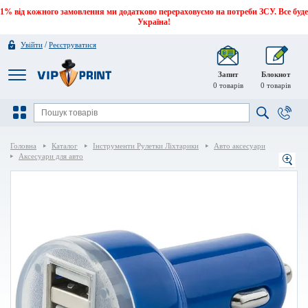
1% від кожного замовлення ми додатково перераховуємо на потреби ЗСУ. Все буде
Україна!
/
Увійти
Реєструватися
Запит
Блокнот
0
товарів
0
товарів
Головна
Каталог
Інструменти Рулетки Ліхтарики
Авто аксесуари
Аксесуари для авто