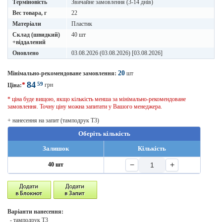
Терміновість
Звичайне замовлення (3-14 днів)
Вес товара, г
22
Матеріали
Пластик
Склад (швидкий)
40 шт
+віддалений
Оновлено
03.08.2026 (03.08.2026) [03.08.2026]
20
Мінімально-рекомендоване замовлення:
шт
84
59
*
грн
Ціна:
* ціна буде вищою, якщо кількість менша за мінімально-рекомендоване
замовлення. Точну ціну можна запитати у Вашого менеджера.
+ нанесення на запит (тамподрук T3)
Оберіть кількість
Залишок
Кількість
−
+
40 шт
Варіанти нанесення:
- тамподрук T3