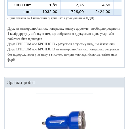
10000 шт
1,81
2,76
4,53
1 шт
1032,00
1728,00
2424,00
312
(ціни вказані за 1 нанесення у гривнях з урахуванням ПДВ)
Друк на кольорових/темних поверхнях коштує дорожче - необхідно додавати
1 колір друку, у зв'язку з тим, що зображення друкується в два удари або
робиться біла підкладка.
Друк СРІБЛОМ або БРОНЗОЮ - рахується в ту саму ціну, що й зазвичай.
Друк СРІБЛОМ або БРОНЗОЮ на кольорових/темних поверхнях рахується
без подорожчання у зв'язку з високою покривною здатністю металізованих
фарб.
Зразки робіт