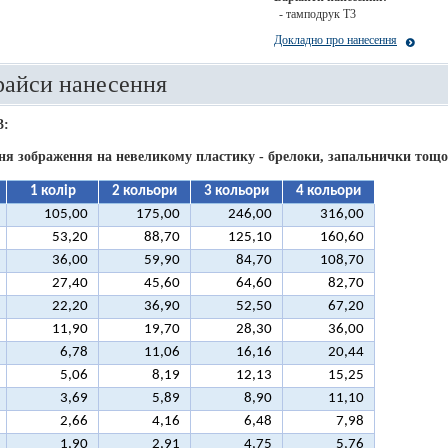
- тамподрук T3
Докладно про нанесення
райси нанесення
3:
ня зображення на невеликому пластику - брелоки, запальнички тощо
1 колір
2 кольори
3 кольори
4 кольори
105,00
175,00
246,00
316,00
53,20
88,70
125,10
160,60
36,00
59,90
84,70
108,70
27,40
45,60
64,60
82,70
22,20
36,90
52,50
67,20
11,90
19,70
28,30
36,00
6,78
11,06
16,16
20,44
5,06
8,19
12,13
15,25
3,69
5,89
8,90
11,10
2,66
4,16
6,48
7,98
1,90
2,91
4,75
5,76