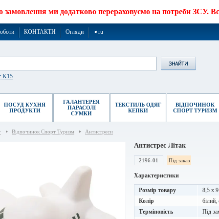
о замовлення ми додатково перераховуємо на потреби ЗСУ. Все
роботи
КОНТАКТИ
Огляди
➧ru
r K15
ГАЛАНТЕРЕЯ
ПОСУД КУХНЯ
ТЕКСТИЛЬ ОДЯГ
ВІДПОЧИНОК
ПАРАСОЛІ
ПРОДУКТИ
КЕПКИ
СПОРТ ТУРИЗМ
СУМКИ
г
Відпочинок Спорт Туризм
Антистреси
Антистрес Літак
2196-01
Під заказ
Характеристики
Розмір товару
8,5 x 9
Колір
білий,
Терміновість
Під за