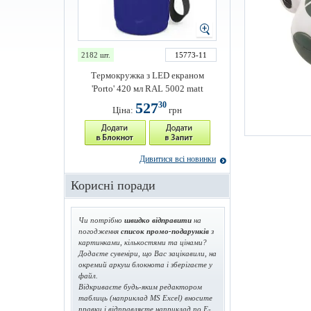
2182 шт.
15773-11
Термокружка з LED екраном
'Porto' 420 мл RAL 5002 matt
527
30
Ціна:
грн
Дивитися всі новинки
Корисні поради
Чи потрібно
швидко відправити
на
погодження
список промо-подарунків
з
картинками, кількостями та цінами?
Додаєте сувеніри, що Вас зацікавили, на
окремий аркуш блокнота і зберігаєте у
файл.
Відкриваєте будь-яким редактором
таблиць (наприклад MS Excel) вносите
правки і відправляєте наприклад по E-