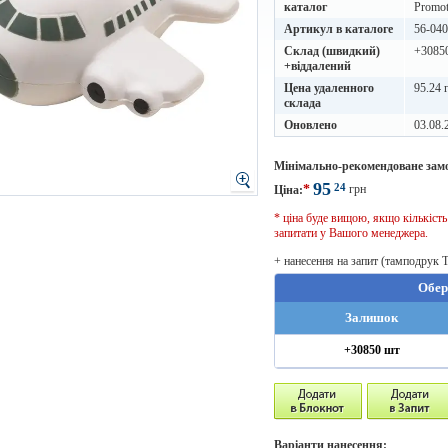
каталог
Promot
Артикул в каталоге
56-04
Склад (швидкий)
+3085
+віддалений
Цена удаленного
95.24 
склада
Оновлено
03.08.
Мінімально-рекомендоване зам
95
24
*
грн
Ціна:
* ціна буде вищою, якщо кількіст
запитати у Вашого менеджера.
+ нанесення на запит (тамподрук 
Обер
Залишок
+30850 шт
Варіанти нанесення: