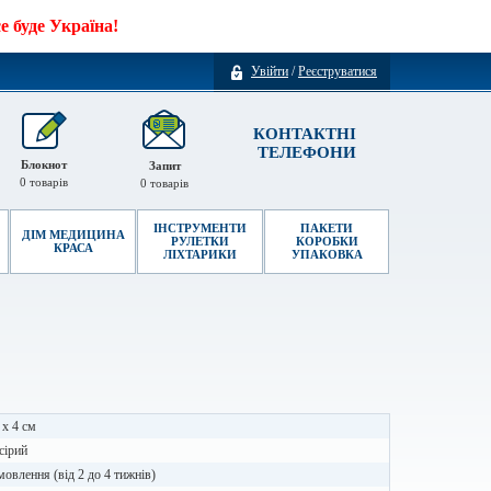
 буде Україна!
Увійти
/
Реєструватися
КОНТАКТНІ
ТЕЛЕФОНИ
Блокнот
Запит
0
товарів
0
товарів
ІНСТРУМЕНТИ
ПАКЕТИ
ДІМ МЕДИЦИНА
РУЛЕТКИ
КОРОБКИ
КРАСА
ЛІХТАРИКИ
УПАКОВКА
 x 4 см
 сірий
мовлення (від 2 до 4 тижнів)