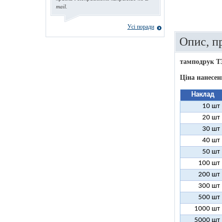
mail.
Усі поради
Опис, п
тамподрук T
Ціна нанесен
Наклад
10 шт
20 шт
30 шт
40 шт
50 шт
100 шт
200 шт
300 шт
500 шт
1000 шт
5000 шт