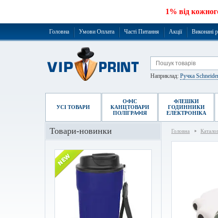
1% від кожног
Головна
Умови Оплата
Часті Питання
Акції
Виконані 
Наприклад:
Ручка Schneide
ОФІС
ФЛЕШКИ
УСІ ТОВАРИ
КАНЦТОВАРИ
ГОДИННИКИ
ПОЛІГРАФІЯ
ЕЛЕКТРОНІКА
Товари-новинки
Головна
Катало