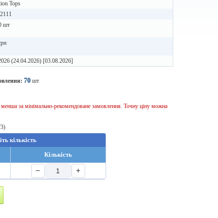
ion Tops
02111
0 шт
грн
2026 (24.04.2026) [03.08.2026]
70
овлення:
шт
ь менша за мінімально-рекомендоване замовлення. Точну ціну можна
T3)
іть кількість
Кількість
−
+