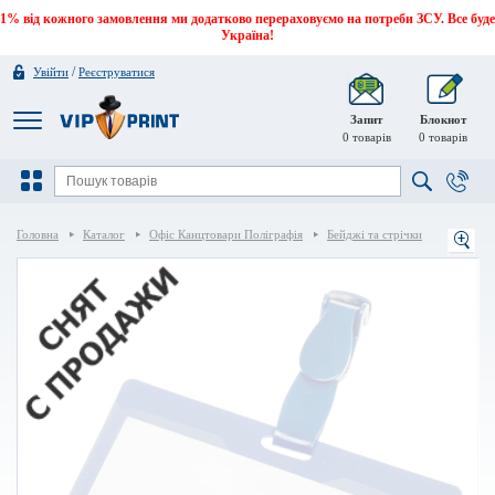
1% від кожного замовлення ми додатково перераховуємо на потреби ЗСУ. Все буде
Україна!
/
Увійти
Реєструватися
Запит
Блокнот
0
товарів
0
товарів
Головна
Каталог
Офіс Канцтовари Поліграфія
Бейджі та стрічки