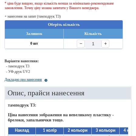
* ціна буде вищою, якщо кількість менша за мінімально-рекомендоване
замовлення. Точну ціну можна запитати у Вашого менеджера.
+ нанесення на запит (тамподрук T3)
Оберіть кількість
Залишок
Кількість
−
+
0 шт
Варіанти нанесення:
- тамподрук T3
- УФ-друк UV2
Докладно про нанесення
Опис, прайси нанесення
тамподрук T3:
Ціна нанесення зображення на невеликому пластику -
брелоки, запальнички тощо.
Наклад
1 колір
2 кольори
3 кольори
4 кол