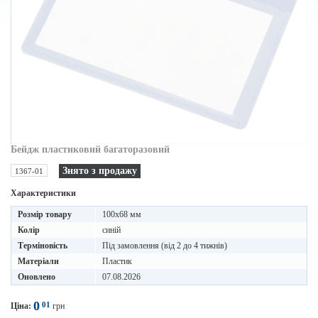
Бейдж пластиковий багаторазовий
Знято з продажу
1367-01
Характеристики
Розмір товару
100x68 мм
Колір
синій
Терміновість
Під замовлення (від 2 до 4 тижнів)
Матеріали
Пластик
Оновлено
07.08.2026
0
01
Ціна:
грн