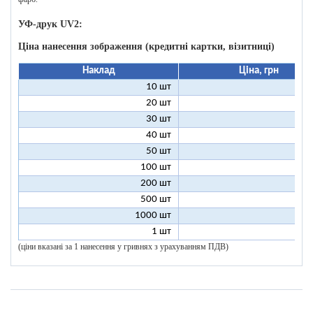
УФ-друк UV2:
Ціна нанесення зображення (кредитні картки, візитниці)
Наклад
Ціна, грн
10 шт
9
20 шт
5
30 шт
3
40 шт
3
50 шт
2
100 шт
2
200 шт
1
500 шт
1
1000 шт
1
1 шт
96
(ціни вказані за 1 нанесення у гривнях з урахуванням ПДВ)