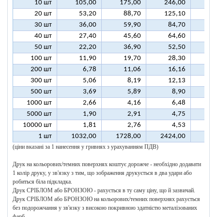
10 шт
105,00
175,00
246,00
31
20 шт
53,20
88,70
125,10
16
30 шт
36,00
59,90
84,70
10
40 шт
27,40
45,60
64,60
8
50 шт
22,20
36,90
52,50
6
100 шт
11,90
19,70
28,30
3
200 шт
6,78
11,06
16,16
2
300 шт
5,06
8,19
12,13
1
500 шт
3,69
5,89
8,90
1
1000 шт
2,66
4,16
6,48
5000 шт
1,90
2,91
4,75
10000 шт
1,81
2,76
4,53
1 шт
1032,00
1728,00
2424,00
312
(ціни вказані за 1 нанесення у гривнях з урахуванням ПДВ)
Друк на кольорових/темних поверхнях коштує дорожче - необхідно додавати
1 колір друку, у зв'язку з тим, що зображення друкується в два удари або
робиться біла підкладка.
Друк СРІБЛОМ або БРОНЗОЮ - рахується в ту саму ціну, що й зазвичай.
Друк СРІБЛОМ або БРОНЗОЮ на кольорових/темних поверхнях рахується
без подорожчання у зв'язку з високою покривною здатністю металізованих
фарб.