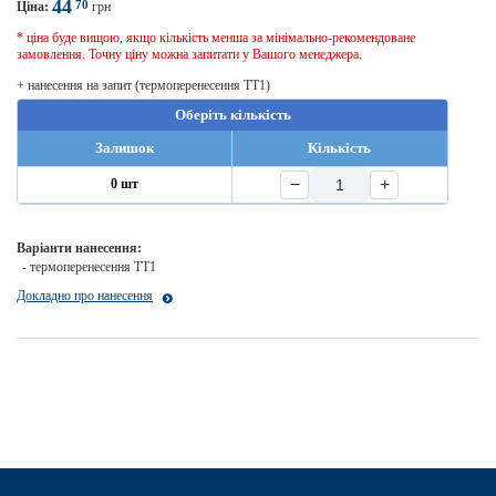
44
70
Ціна:
грн
* ціна буде вищою, якщо кількість менша за мінімально-рекомендоване
замовлення. Точну ціну можна запитати у Вашого менеджера.
+ нанесення на запит (термоперенесення TT1)
Оберіть кількість
Залишок
Кількість
−
+
0 шт
Варіанти нанесення:
- термоперенесення TT1
Докладно про нанесення