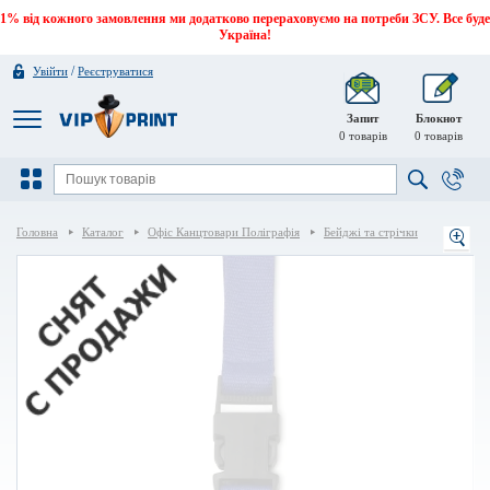
1% від кожного замовлення ми додатково перераховуємо на потреби ЗСУ. Все буде
Україна!
/
Увійти
Реєструватися
Запит
Блокнот
0
товарів
0
товарів
Головна
Каталог
Офіс Канцтовари Поліграфія
Бейджі та стрічки