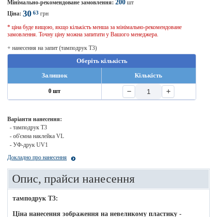
200
Мінімально-рекомендоване замовлення:
шт
30
63
Ціна:
грн
* ціна буде вищою, якщо кількість менша за мінімально-рекомендоване
замовлення. Точну ціну можна запитати у Вашого менеджера.
+ нанесення на запит (тамподрук T3)
Оберіть кількість
Залишок
Кількість
−
+
0 шт
Варіанти нанесення:
- тамподрук T3
- об'ємна наклейка VL
- УФ-друк UV1
Докладно про нанесення
Опис, прайси нанесення
тамподрук T3:
Ціна нанесення зображення на невеликому пластику -