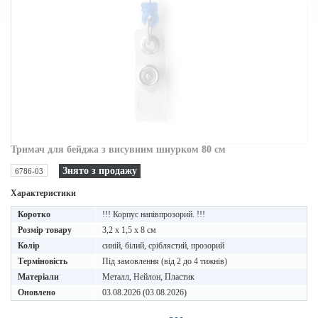
Тримач для бейджа з висувним шнурком 80 см
Знято з продажу
6786-03
Характеристики
Коротко
!!! Корпус напівпрозорий. !!!
Розмір товару
3,2 x 1,5 x 8 см
Колір
синій, білий, сріблястий, прозорий
Терміновість
Під замовлення (від 2 до 4 тижнів)
Матеріали
Металл, Нейлон, Пластик
Оновлено
03.08.2026 (03.08.2026)