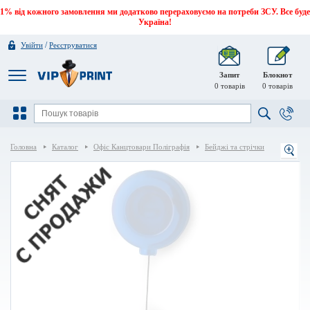
1% від кожного замовлення ми додатково перераховуємо на потреби ЗСУ. Все буде
Україна!
/
Увійти
Реєструватися
Запит
Блокнот
0
товарів
0
товарів
Головна
Каталог
Офіс Канцтовари Поліграфія
Бейджі та стрічки