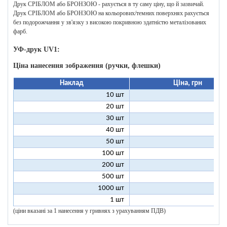
Друк СРІБЛОМ або БРОНЗОЮ - рахується в ту саму ціну, що й зазвичай.
Друк СРІБЛОМ або БРОНЗОЮ на кольорових/темних поверхнях рахується
без подорожчання у зв'язку з високою покривною здатністю металізованих
фарб.
УФ-друк UV1:
Ціна нанесення зображення (ручки, флешки)
Наклад
Ціна, грн
10 шт
9
20 шт
4
30 шт
3
40 шт
2
50 шт
2
100 шт
1
200 шт
500 шт
1000 шт
1 шт
96
(ціни вказані за 1 нанесення у гривнях з урахуванням ПДВ)