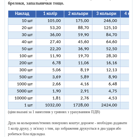
брелоки, запальнички тощо.
Наклад
1 колір
2 кольори
3 кольори
4 кол
10 шт
105,00
175,00
246,00
31
20 шт
53,20
88,70
125,10
16
30 шт
36,00
59,90
84,70
10
40 шт
27,40
45,60
64,60
8
50 шт
22,20
36,90
52,50
6
100 шт
11,90
19,70
28,30
3
200 шт
6,78
11,06
16,16
2
300 шт
5,06
8,19
12,13
1
500 шт
3,69
5,89
8,90
1
1000 шт
2,66
4,16
6,48
5000 шт
1,90
2,91
4,75
10000 шт
1,81
2,76
4,53
1 шт
1032,00
1728,00
2424,00
312
(ціни вказані за 1 нанесення у гривнях з урахуванням ПДВ)
Друк на кольорових/темних поверхнях коштує дорожче - необхідно додавати
1 колір друку, у зв'язку з тим, що зображення друкується в два удари або
робиться біла підкладка.