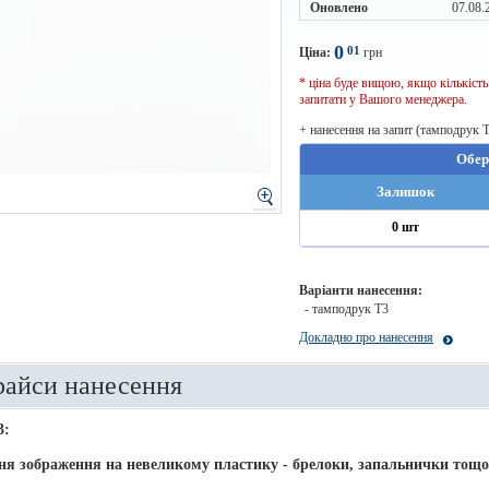
Оновлено
07.08.
0
01
Ціна:
грн
* ціна буде вищою, якщо кількіст
запитати у Вашого менеджера.
+ нанесення на запит (тамподрук 
Обер
Залишок
0 шт
Варіанти нанесення:
- тамподрук T3
Докладно про нанесення
райси нанесення
3:
ня зображення на невеликому пластику - брелоки, запальнички тощо