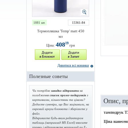
1881 шт.
15361-84
Термопляшка 'Temp' matt 450
мл
408
19
Ціна:
грн
Дивитися всі новинки
Полезные советы
Чи потрібно
швидко відправити
на
погодження
список промо-подарунків
з
Опис, п
картинками, кількостями та цінами?
Додаєте сувеніри, що Вас зацікавили, на
окремий аркуш блокнота і зберігаєте у
тамподрук T
файл.
Відкриваєте будь-яким редактором
Ціна нанесен
таблиць (наприклад MS Excel) вносите
правки і відправляєте наприклад по E-