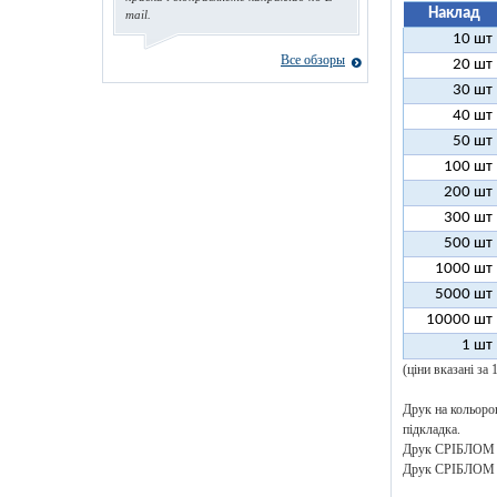
Наклад
mail.
10 шт
Все обзоры
20 шт
30 шт
40 шт
50 шт
100 шт
200 шт
300 шт
500 шт
1000 шт
5000 шт
10000 шт
1 шт
(ціни вказані за
Друк на кольоров
підкладка.
Друк СРІБЛОМ аб
Друк СРІБЛОМ аб