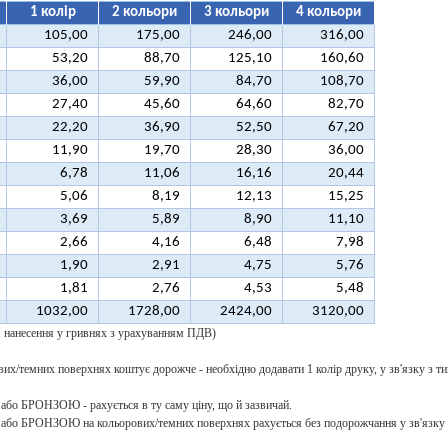
1 колір
2 кольори
3 кольори
4 кольори
105,00
175,00
246,00
316,00
53,20
88,70
125,10
160,60
36,00
59,90
84,70
108,70
27,40
45,60
64,60
82,70
22,20
36,90
52,50
67,20
11,90
19,70
28,30
36,00
6,78
11,06
16,16
20,44
5,06
8,19
12,13
15,25
3,69
5,89
8,90
11,10
2,66
4,16
6,48
7,98
1,90
2,91
4,75
5,76
1,81
2,76
4,53
5,48
1032,00
1728,00
2424,00
3120,00
 1 нанесення у гривнях з урахуванням ПДВ)
их/темних поверхнях коштує дорожче - необхідно додавати 1 колір друку, у зв'язку з ти
о БРОНЗОЮ - рахується в ту саму ціну, що й зазвичай.
о БРОНЗОЮ на кольорових/темних поверхнях рахується без подорожчання у зв'язку з