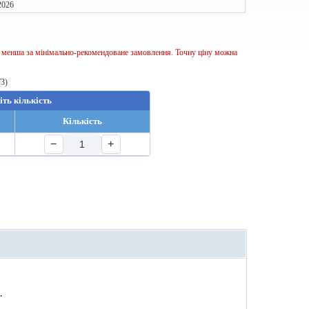
2026
ь менша за мінімально-рекомендоване замовлення. Точну ціну можна
T3)
іть кількість
Кількість
−
+
.