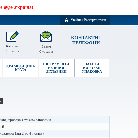
 буде Україна!
Увійти
/
Реєструватися
КОНТАКТНІ
ТЕЛЕФОНИ
Блокнот
Запит
0
товарів
0
товарів
ІНСТРУМЕНТИ
ПАКЕТИ
ДІМ МЕДИЦИНА
РУЛЕТКИ
КОРОБКИ
КРАСА
ЛІХТАРИКИ
УПАКОВКА
у
кова, прозора з трьома отворами.
рий
мовлення (від 2 до 4 тижнів)