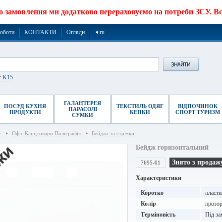
о замовлення ми додатково перераховуємо на потреби ЗСУ. Все
роботи
КОНТАКТИ
Огляди
➧ru
r K15
ГАЛАНТЕРЕЯ
ПОСУД КУХНЯ
ТЕКСТИЛЬ ОДЯГ
ВІДПОЧИНОК
ПАРАСОЛІ
ПРОДУКТИ
КЕПКИ
СПОРТ ТУРИЗМ
СУМКИ
г
Офіс Канцтовари Поліграфія
Бейджі та стрічки
Бейдж горизонтальний
Знято з продаж
7695-01
Характеристики
Коротко
пласти
Колір
прозо
Терміновість
Під за