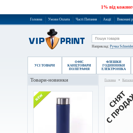
1% від кожног
Головна
Умови Оплата
Часті Питання
Акції
Виконані 
Наприклад:
Ручка Schneide
ОФІС
ФЛЕШКИ
УСІ ТОВАРИ
КАНЦТОВАРИ
ГОДИННИКИ
ПОЛІГРАФІЯ
ЕЛЕКТРОНІКА
Товари-новинки
Головна
Катало