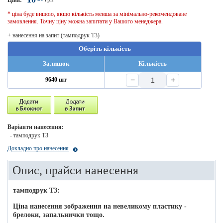
Ціна:
* ціна буде вищою, якщо кількість менша за мінімально-рекомендоване
замовлення. Точну ціну можна запитати у Вашого менеджера.
+ нанесення на запит (тамподрук T3)
Оберіть кількість
Залишок
Кількість
−
+
9640 шт
Варіанти нанесення:
- тамподрук T3
Докладно про нанесення
Опис, прайси нанесення
тамподрук T3:
Ціна нанесення зображення на невеликому пластику -
брелоки, запальнички тощо.