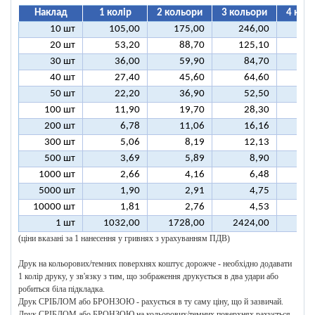
Наклад
1 колір
2 кольори
3 кольори
4 кол
10 шт
105,00
175,00
246,00
31
20 шт
53,20
88,70
125,10
16
30 шт
36,00
59,90
84,70
10
40 шт
27,40
45,60
64,60
8
50 шт
22,20
36,90
52,50
6
100 шт
11,90
19,70
28,30
3
200 шт
6,78
11,06
16,16
2
300 шт
5,06
8,19
12,13
1
500 шт
3,69
5,89
8,90
1
1000 шт
2,66
4,16
6,48
5000 шт
1,90
2,91
4,75
10000 шт
1,81
2,76
4,53
1 шт
1032,00
1728,00
2424,00
312
(ціни вказані за 1 нанесення у гривнях з урахуванням ПДВ)
Друк на кольорових/темних поверхнях коштує дорожче - необхідно додавати
1 колір друку, у зв'язку з тим, що зображення друкується в два удари або
робиться біла підкладка.
Друк СРІБЛОМ або БРОНЗОЮ - рахується в ту саму ціну, що й зазвичай.
Друк СРІБЛОМ або БРОНЗОЮ на кольорових/темних поверхнях рахується