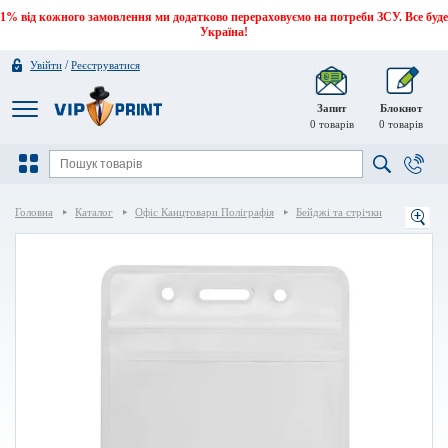
1% від кожного замовлення ми додатково перераховуємо на потреби ЗСУ. Все буде
Україна!
/
Увійти
Реєструватися
Запит
Блокнот
0
товарів
0
товарів
Головна
Каталог
Офіс Канцтовари Поліграфія
Бейджі та стрічки