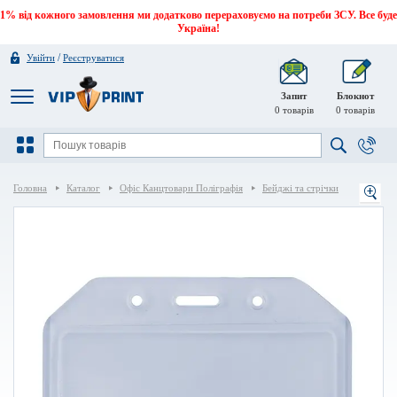
1% від кожного замовлення ми додатково перераховуємо на потреби ЗСУ. Все буде
Україна!
/
Увійти
Реєструватися
Запит
Блокнот
0
товарів
0
товарів
Головна
Каталог
Офіс Канцтовари Поліграфія
Бейджі та стрічки