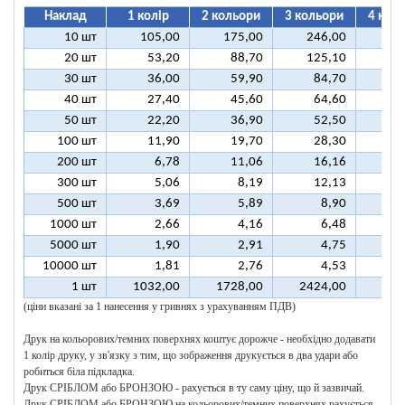
Наклад
1 колір
2 кольори
3 кольори
4 кол
10 шт
105,00
175,00
246,00
31
20 шт
53,20
88,70
125,10
16
30 шт
36,00
59,90
84,70
10
40 шт
27,40
45,60
64,60
8
50 шт
22,20
36,90
52,50
6
100 шт
11,90
19,70
28,30
3
200 шт
6,78
11,06
16,16
2
300 шт
5,06
8,19
12,13
1
500 шт
3,69
5,89
8,90
1
1000 шт
2,66
4,16
6,48
5000 шт
1,90
2,91
4,75
10000 шт
1,81
2,76
4,53
1 шт
1032,00
1728,00
2424,00
312
(ціни вказані за 1 нанесення у гривнях з урахуванням ПДВ)
Друк на кольорових/темних поверхнях коштує дорожче - необхідно додавати
1 колір друку, у зв'язку з тим, що зображення друкується в два удари або
робиться біла підкладка.
Друк СРІБЛОМ або БРОНЗОЮ - рахується в ту саму ціну, що й зазвичай.
Друк СРІБЛОМ або БРОНЗОЮ на кольорових/темних поверхнях рахується