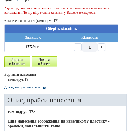
Ціна:
* ціна буде вищою, якщо кількість менша за мінімально-рекомендоване
замовлення. Точну ціну можна запитати у Вашого менеджера.
+ нанесення на запит (тамподрук T3)
Оберіть кількість
Залишок
Кількість
−
+
17729 шт
Варіанти нанесення:
- тамподрук T3
Докладно про нанесення
Опис, прайси нанесення
тамподрук T3:
Ціна нанесення зображення на невеликому пластику -
брелоки, запальнички тощо.