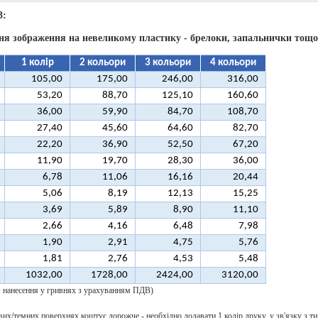
3:
ня зображення на невеликому пластику - брелоки, запальнички тощо
1 колір
2 кольори
3 кольори
4 кольори
105,00
175,00
246,00
316,00
53,20
88,70
125,10
160,60
36,00
59,90
84,70
108,70
27,40
45,60
64,60
82,70
22,20
36,90
52,50
67,20
11,90
19,70
28,30
36,00
6,78
11,06
16,16
20,44
5,06
8,19
12,13
15,25
3,69
5,89
8,90
11,10
2,66
4,16
6,48
7,98
1,90
2,91
4,75
5,76
1,81
2,76
4,53
5,48
1032,00
1728,00
2424,00
3120,00
 1 нанесення у гривнях з урахуванням ПДВ)
их/темних поверхнях коштує дорожче - необхідно додавати 1 колір друку, у зв'язку з ти