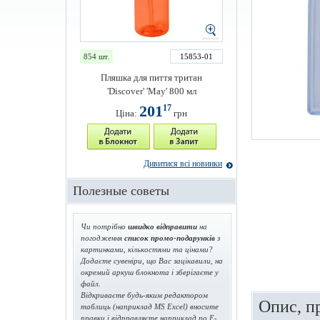
854 шт.
15853-01
Пляшка для пиття тритан
'Discover' 'May' 800 мл
201
17
Ціна:
грн
Дивитися всі новинки
Полезные советы
Чи потрібно
швидко відправити
на
погодження
список промо-подарунків
з
картинками, кількостями та цінами?
Додаєте сувеніри, що Вас зацікавили, на
окремий аркуш блокнота і зберігаєте у
файл.
Відкриваєте будь-яким редактором
Опис, п
таблиць (наприклад MS Excel) вносите
правки і відправляєте наприклад по E-