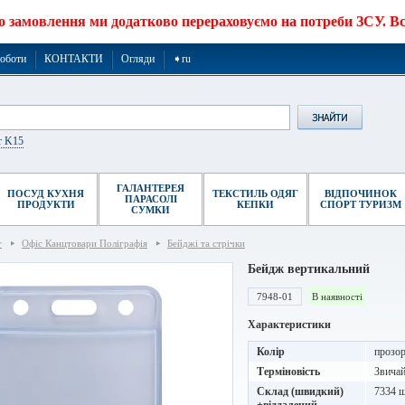
о замовлення ми додатково перераховуємо на потреби ЗСУ. Все
роботи
КОНТАКТИ
Огляди
➧ru
r K15
ГАЛАНТЕРЕЯ
ПОСУД КУХНЯ
ТЕКСТИЛЬ ОДЯГ
ВІДПОЧИНОК
ПАРАСОЛІ
ПРОДУКТИ
КЕПКИ
СПОРТ ТУРИЗМ
СУМКИ
г
Офіс Канцтовари Поліграфія
Бейджі та стрічки
Бейдж вертикальний
7948-01
В наявності
Характеристики
Колір
прозо
Терміновість
Звичай
Склад (швидкий)
7334 