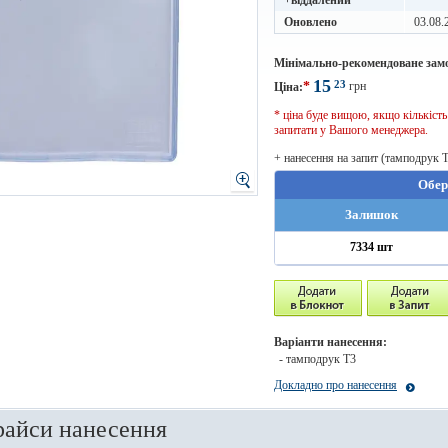
+віддалений
Оновлено
03.08.
Мінімально-рекомендоване зам
15
23
*
грн
Ціна:
* ціна буде вищою, якщо кількіст
запитати у Вашого менеджера.
+ нанесення на запит (тамподрук 
Обер
Залишок
7334 шт
Варіанти нанесення:
- тамподрук T3
Докладно про нанесення
райси нанесення