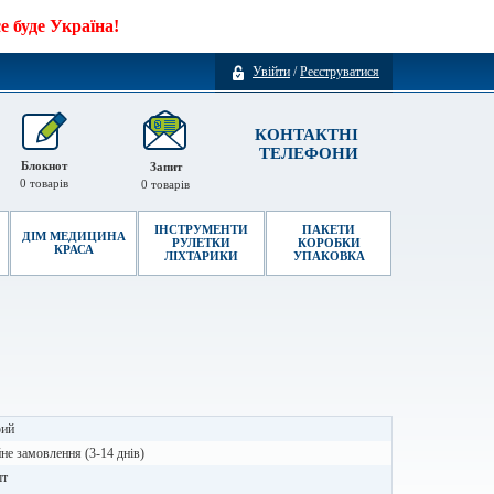
 буде Україна!
Увійти
/
Реєструватися
КОНТАКТНІ
ТЕЛЕФОНИ
Блокнот
Запит
0
товарів
0
товарів
ІНСТРУМЕНТИ
ПАКЕТИ
ДІМ МЕДИЦИНА
РУЛЕТКИ
КОРОБКИ
КРАСА
ЛІХТАРИКИ
УПАКОВКА
рий
не замовлення (3-14 днів)
шт