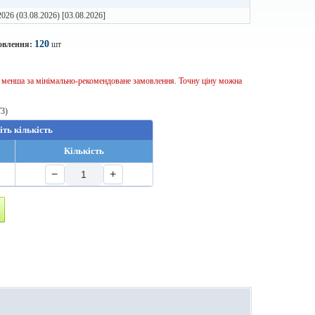
2026 (03.08.2026) [03.08.2026]
120
овлення:
шт
ь менша за мінімально-рекомендоване замовлення. Точну ціну можна
T3)
іть кількість
Кількість
−
+