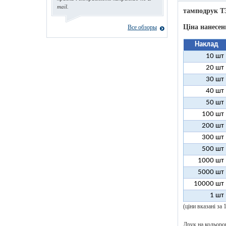
mail.
тамподрук T
Ціна нанесен
Все обзоры
Наклад
10 шт
20 шт
30 шт
40 шт
50 шт
100 шт
200 шт
300 шт
500 шт
1000 шт
5000 шт
10000 шт
1 шт
(ціни вказані за
Друк на кольоров