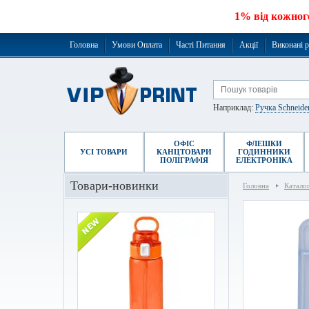
1% від кожног
Головна
Умови Оплата
Часті Питання
Акції
Виконані 
Наприклад:
Ручка Schneide
ОФІС
ФЛЕШКИ
УСІ ТОВАРИ
КАНЦТОВАРИ
ГОДИННИКИ
ПОЛІГРАФІЯ
ЕЛЕКТРОНІКА
Товари-новинки
Головна
Катало