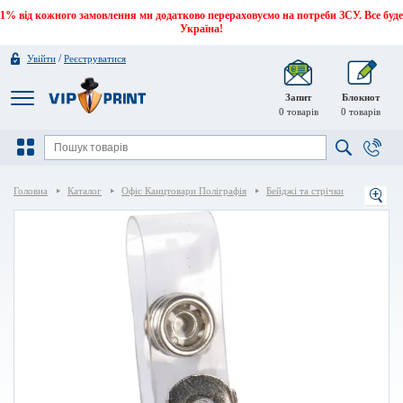
1% від кожного замовлення ми додатково перераховуємо на потреби ЗСУ. Все буде
Україна!
/
Увійти
Реєструватися
Запит
Блокнот
0
товарів
0
товарів
Головна
Каталог
Офіс Канцтовари Поліграфія
Бейджі та стрічки