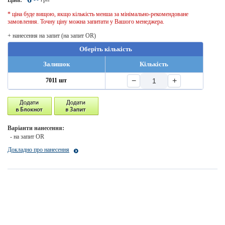
Ціна:
* ціна буде вищою, якщо кількість менша за мінімально-рекомендоване
замовлення. Точну ціну можна запитати у Вашого менеджера.
+ нанесення на запит (на запит OR)
Оберіть кількість
Залишок
Кількість
−
+
7011 шт
Варіанти нанесення:
- на запит OR
Докладно про нанесення