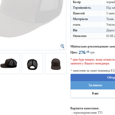
Колір
чорний
Терміновість
Під за
Панелей
5 пане
Матеріали
Ткань
стать
Унісек
Вік
Дорос
Оновлено
03.08.
Мінімально-рекомендоване зам
276
29
Ціна:
грн
* ціна буде вищою, якщо кількіст
запитати у Вашого менеджера.
+ нанесення на запит (вишивка E1
Обер
Залишок
0 шт
Варіанти нанесення:
- термоперенесення TT1