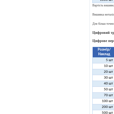
Вартість вишивк
Вишивка металіз
Для більш точног
Цифровий тр
Цифрове пер
Розмір/
Наклад
5 шт
10 шт
20 шт
30 шт
40 шт
50 шт
70 шт
100 шт
200 шт
500 шт