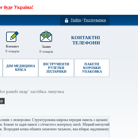
 буде Україна!
Увійти
/
Реєструватися
КОНТАКТНІ
ТЕЛЕФОНИ
Блокнот
Запит
0
товарів
0
товарів
ІНСТРУМЕНТИ
ПАКЕТИ
ДІМ МЕДИЦИНА
РУЛЕТКИ
КОРОБКИ
КРАСА
ЛІХТАРИКИ
УПАКОВКА
ive panels snap' застібка липучка
жу
клинів з люверсами. Структурована широка передня панель з щільної
и. Бокові та задні панелі з сітчастого матеріалу mesh. Міцний вигнутий
к. Всередині кепка обшита захисною тасьмою, яка вбирає надлишкову
.