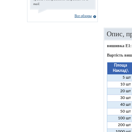
mail.
Все обзоры
Опис, п
вишивка E1:
Вартість виш
Площа
Наклад\
5 шт
10 шт
20 шт
30 шт
40 шт
50 шт
100 шт
200 шт
1000 шт