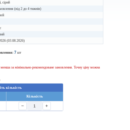
, сірий
мовлення (від 2 до 4 тижнів)
лей
с
лий
2026 (03.08.2026)
7
овлення:
шт
ь менша за мінімально-рекомендоване замовлення. Точну ціну можна
)
іть кількість
Кількість
−
+