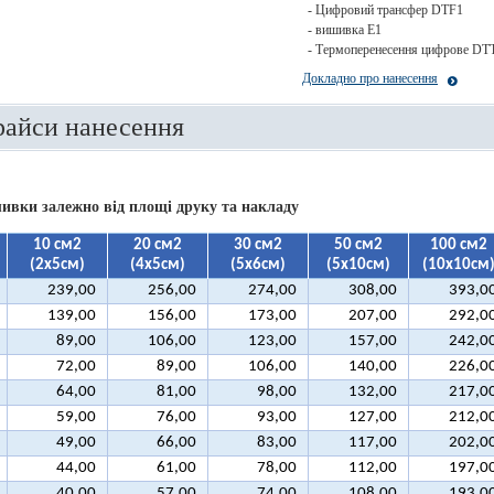
- Цифровий трансфер DTF1
- вишивка E1
- Термоперенесення цифрове DT
Докладно про нанесення
райси нанесення
ивки залежно від площі друку та накладу
10 см2
20 см2
30 см2
50 см2
100 см2
(2х5см)
(4х5см)
(5х6см)
(5х10см)
(10х10см
239,00
256,00
274,00
308,00
393,0
139,00
156,00
173,00
207,00
292,0
89,00
106,00
123,00
157,00
242,0
72,00
89,00
106,00
140,00
226,0
64,00
81,00
98,00
132,00
217,0
59,00
76,00
93,00
127,00
212,0
49,00
66,00
83,00
117,00
202,0
44,00
61,00
78,00
112,00
197,0
40,00
57,00
74,00
108,00
193,0