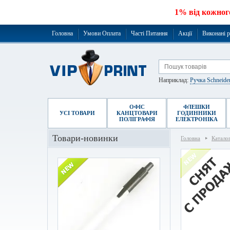
1% від кожног
Головна
Умови Оплата
Часті Питання
Акції
Виконані 
Наприклад:
Ручка Schneide
ОФІС
ФЛЕШКИ
УСІ ТОВАРИ
КАНЦТОВАРИ
ГОДИННИКИ
ПОЛІГРАФІЯ
ЕЛЕКТРОНІКА
Товари-новинки
Головна
Катало