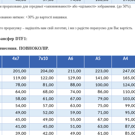
и прораховано для середньої «заповнюваності» або «щільності» зображення. (до 50%).
ованою ниткою: +30% до вартості вишивки.
о прорахунку – надішліть нам свій логотип, і ми з радістю порахуємо для Вас вартість.
ансфер DTF1:
енесення. ПОВНОКОЛІР.
4х7
7х10
А6
А5
А4
201,00
204,00
211,00
223,00
247,0
119,00
122,00
129,00
141,00
165,0
78,00
81,00
88,00
100,00
124,0
64,00
68,00
74,00
86,00
110,0
58,00
61,00
67,00
79,00
103,0
54,00
57,00
63,00
75,00
99,0
49,00
52,00
59,00
71,00
95,0
45,00
49,00
55,00
67,00
91,0
41,00
45,00
51,00
63,00
87,0
39,00
42,00
49,00
61,00
85,0