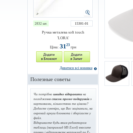
2832 шт.
15301-01
Ручка металева soft touch
'LORA'
31
23
Ціна:
грн
Дивитися всі новинки
Полезные советы
Чи потрібно
швидко відправити
на
погодження
список промо-подарунків
з
картинками, кількостями та цінами?
Додаєте сувеніри, що Вас зацікавили, на
окремий аркуш блокнота і зберігаєте у
файл.
Відкриваєте будь-яким редактором
таблиць (наприклад MS Excel) вносите
правки і відправляєте наприклад по E-