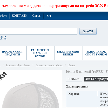
о замовлення ми додатково перераховуємо на потреби ЗСУ. Все
роботи
КОНТАКТИ
Огляди
➧ru
r K15
ГАЛАНТЕРЕЯ
ПОСУД КУХНЯ
ТЕКСТИЛЬ ОДЯГ
ВІДПОЧИНОК
ПАРАСОЛІ
ПРОДУКТИ
КЕПКИ
СПОРТ ТУРИЗМ
СУМКИ
г
Текстиль Одяг Кепки
Кепки та головні убори
Кепки
Кепка 5 панелей 'coFEE' 'F
Знято з прода
15314-05
Характеристики
Коротко
П’ять 
тканин
козиро
вологу