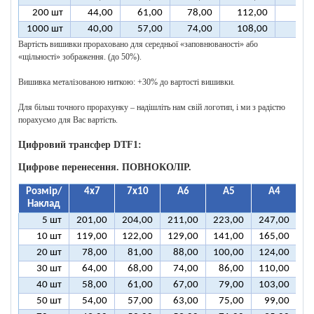
200 шт
44,00
61,00
78,00
112,00
197
1000 шт
40,00
57,00
74,00
108,00
193
Вартість вишивки прораховано для середньої «заповнюваності» або
«щільності» зображення. (до 50%).
Вишивка металізованою ниткою: +30% до вартості вишивки.
Для більш точного прорахунку – надішліть нам свій логотип, і ми з радістю
порахуємо для Вас вартість.
Цифровий трансфер DTF1:
Цифрове перенесення. ПОВНОКОЛІР.
Розмір/
4х7
7х10
А6
А5
А4
Наклад
5 шт
201,00
204,00
211,00
223,00
247,00
2
10 шт
119,00
122,00
129,00
141,00
165,00
2
20 шт
78,00
81,00
88,00
100,00
124,00
1
30 шт
64,00
68,00
74,00
86,00
110,00
1
40 шт
58,00
61,00
67,00
79,00
103,00
1
50 шт
54,00
57,00
63,00
75,00
99,00
1