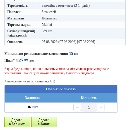
Терміновість
Звичайне замовлення (3-14 днів)
Панелей
5 панелей
Матеріали
Полиэстер
Торгова марка
Malfini
Склад (швидкий)
369 шт
+віддалений
Оновлено
07.08.2026 (07.08.2026) [07.08.2026]
15
Мінімально-рекомендоване замовлення:
шт
127
99
*
грн
Ціна:
* ціна буде вищою, якщо кількість менша за мінімально-рекомендоване
замовлення. Точну ціну можна запитати у Вашого менеджера.
+ нанесення на запит (вишивка E1)
Оберіть кількість
Залишок
Кількість
−
+
369 шт