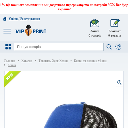
1% від кожного замовлення ми додатково перераховуємо на потреби ЗСУ. Все буде
Україна!
/
Увійти
Реєструватися
Запит
Блокнот
0
товарів
0
товарів
Головна
Каталог
Текстиль Одяг Кепки
Кепки та головні убори
Кепки