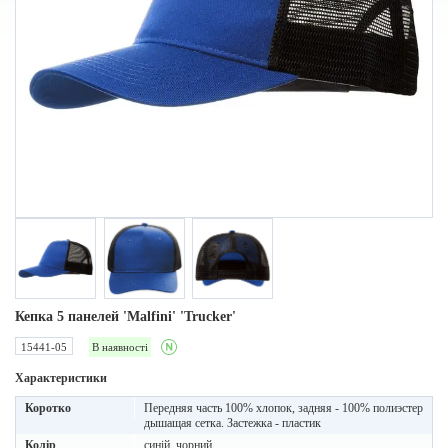
Кепка 5 панелей 'Malfini' 'Trucker'
15441-05
В наявності
Характеристики
Коротко
Передняя часть 100% хлопок, задняя - 100% полиэстер
дышащая сетка. Застежка - пластик
Колір
синій, чорний