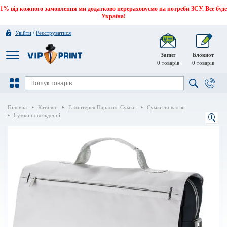
1% від кожного замовлення ми додатково перераховуємо на потреби ЗСУ. Все буде
Україна!
/
Увійти
Реєструватися
Запит
Блокнот
0
товарів
0
товарів
Головна
Каталог
Галантерея Парасолі Сумки
Сумки та валізи
Сумки повсякденні