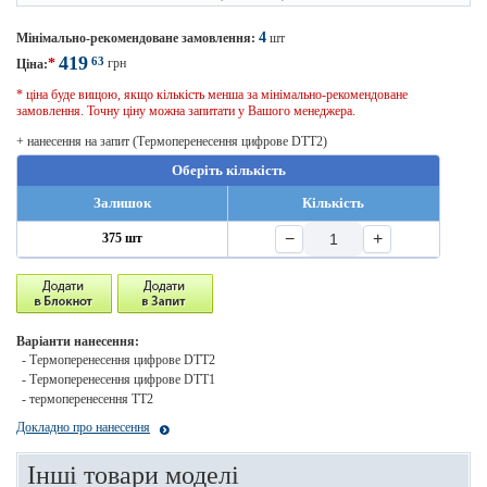
4
Мінімально-рекомендоване замовлення:
шт
419
63
*
грн
Ціна:
* ціна буде вищою, якщо кількість менша за мінімально-рекомендоване
замовлення. Точну ціну можна запитати у Вашого менеджера.
+ нанесення на запит (Термоперенесення цифрове DTT2)
Оберіть кількість
Залишок
Кількість
−
+
375 шт
Варіанти нанесення:
- Термоперенесення цифрове DTT2
- Термоперенесення цифрове DTT1
- термоперенесення ТТ2
Докладно про нанесення
Інші товари моделі