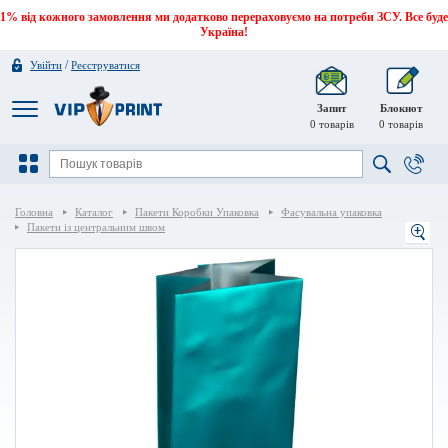
1% від кожного замовлення ми додатково перераховуємо на потреби ЗСУ. Все буде
Україна!
/
Увійти
Реєструватися
Запит
Блокнот
0
товарів
0
товарів
Головна
Каталог
Пакети Коробки Упаковка
Фасувальна упаковка
Пакети із центральним швом