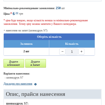
250
Мінімально-рекомендоване замовлення:
шт
6
22
*
грн
Ціна:
* ціна буде вищою, якщо кількість менша за мінімально-рекомендоване
замовлення. Точну ціну можна запитати у Вашого менеджера.
+ нанесення на запит (шовкодрук S7)
Оберіть кількість
Залишок
Кількість
−
+
2 шт
Варіанти нанесення:
- шовкодрук S7
Докладно про нанесення
Опис, прайси нанесення
шовкодрук S7: