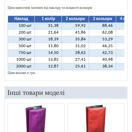
Ціна нанесення залежно від накладу та кількості кольорів
Наклад
1 колір
2 кольори
3 кольори
4 кол
100 шт
31,38
59,92
88,46
11
200 шт
21,64
41,86
62,08
8
300 шт
18,39
35,84
53,29
7
500 шт
15,80
31,02
46,25
6
750 шт
14,50
28,62
42,73
5
1000 шт
13,85
27,41
40,98
5
2000 шт
12,87
25,61
38,34
5
Ціни вказані в грн.
Інші товари моделі