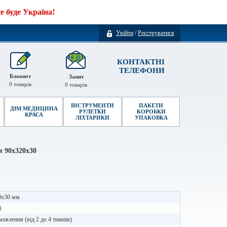
 буде Україна!
Увійти
/
Реєструватися
КОНТАКТНІ
ТЕЛЕФОНИ
Блокнот
Запит
0
товарів
0
товарів
ІНСТРУМЕНТИ
ПАКЕТИ
ДІМ МЕДИЦИНА
РУЛЕТКИ
КОРОБКИ
КРАСА
ЛІХТАРИКИ
УПАКОВКА
 90х320х30
0х30 мм
й
мовлення (від 2 до 4 тижнів)