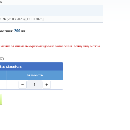
ик
2026 (26.03.2023) [15.10.2025]
200
овлення:
шт
ь менша за мінімально-рекомендоване замовлення. Точну ціну можна
S7)
іть кількість
Кількість
−
+