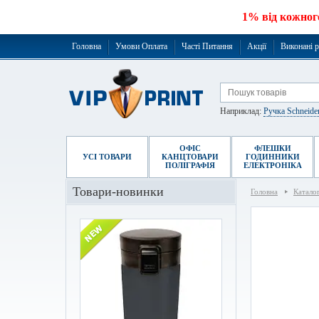
1% від кожног
Головна
Умови Оплата
Часті Питання
Акції
Виконані 
Наприклад:
Ручка Schneide
ОФІС
ФЛЕШКИ
УСІ ТОВАРИ
КАНЦТОВАРИ
ГОДИННИКИ
ПОЛІГРАФІЯ
ЕЛЕКТРОНІКА
Товари-новинки
Головна
Катало