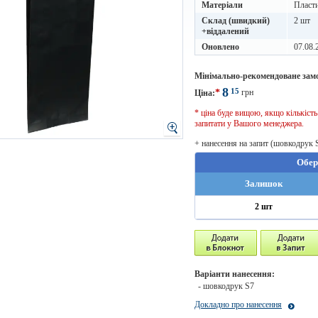
Матеріали
Пласт
Склад (швидкий)
2 шт
+віддалений
Оновлено
07.08.
Мінімально-рекомендоване зам
8
15
*
грн
Ціна:
* ціна буде вищою, якщо кількіст
запитати у Вашого менеджера.
+ нанесення на запит (шовкодрук 
Обер
Залишок
2 шт
Варіанти нанесення:
- шовкодрук S7
Докладно про нанесення