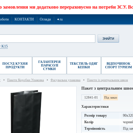
о замовлення ми додатково перераховуємо на потреби ЗСУ. Все
роботи
КОНТАКТИ
Огляди
➧ru
r K15
ГАЛАНТЕРЕЯ
ПОСУД КУХНЯ
ТЕКСТИЛЬ ОДЯГ
ВІДПОЧИНОК
ПАРАСОЛІ
ПРОДУКТИ
КЕПКИ
СПОРТ ТУРИЗМ
СУМКИ
г
Пакети Коробки Упаковка
Фасувальна упаковка
Пакети із центральним швом
Пакет з центральним швом
12841-01
Під заказ
Характеристики
Розмір товару
90х32
Колір
чорни
Терміновість
Під за