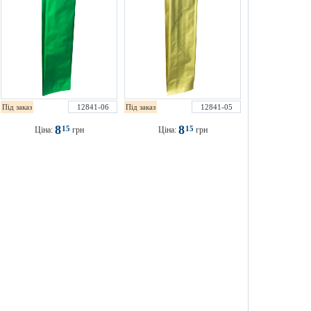
Під заказ
12841-06
Під заказ
12841-05
8
8
15
15
Ціна:
грн
Ціна:
грн