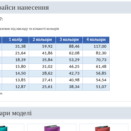
райси нанесення
7:
алежно від накладу та кількості кольорів
1 колір
2 кольори
3 кольори
4 кольори
31,38
59,92
88,46
117,00
21,64
41,86
62,08
82,30
18,39
35,84
53,29
70,73
15,80
31,02
46,25
61,48
14,50
28,62
42,73
56,85
13,85
27,41
40,98
54,54
12,87
25,61
38,34
51,07
н.
вари моделі