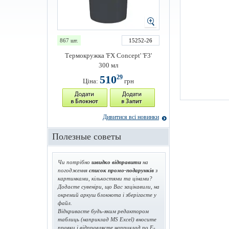
867 шт.
15252-26
Термокружка 'FX Concept' 'F3'
300 мл
510
29
Ціна:
грн
Дивитися всі новинки
Полезные советы
Чи потрібно
швидко відправити
на
погодження
список промо-подарунків
з
картинками, кількостями та цінами?
Додаєте сувеніри, що Вас зацікавили, на
окремий аркуш блокнота і зберігаєте у
файл.
Відкриваєте будь-яким редактором
таблиць (наприклад MS Excel) вносите
правки і відправляєте наприклад по E-