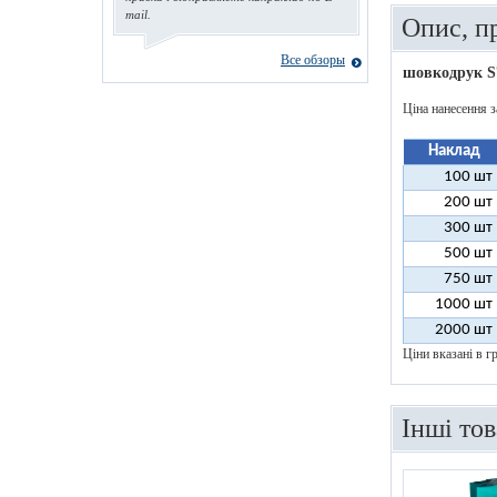
mail.
Опис, п
Все обзоры
шовкодрук S
Ціна нанесення з
Наклад
100 шт
200 шт
300 шт
500 шт
750 шт
1000 шт
2000 шт
Ціни вказані в гр
Інші то