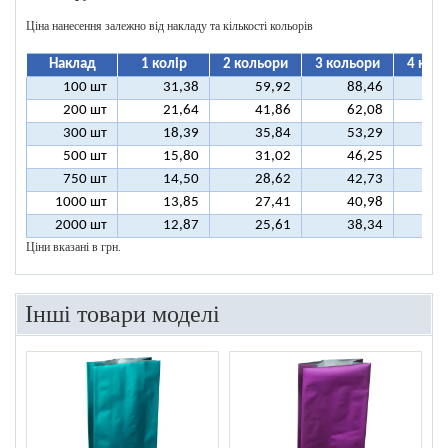
Ціна нанесення залежно від накладу та кількості кольорів
Наклад
1 колір
2 кольори
3 кольори
4 кол
100 шт
31,38
59,92
88,46
11
200 шт
21,64
41,86
62,08
8
300 шт
18,39
35,84
53,29
7
500 шт
15,80
31,02
46,25
6
750 шт
14,50
28,62
42,73
5
1000 шт
13,85
27,41
40,98
5
2000 шт
12,87
25,61
38,34
5
Ціни вказані в грн.
Інші товари моделі