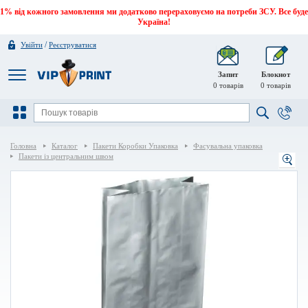
1% від кожного замовлення ми додатково перераховуємо на потреби ЗСУ. Все буде
Україна!
/
Увійти
Реєструватися
Запит
Блокнот
0
товарів
0
товарів
Головна
Каталог
Пакети Коробки Упаковка
Фасувальна упаковка
Пакети із центральним швом