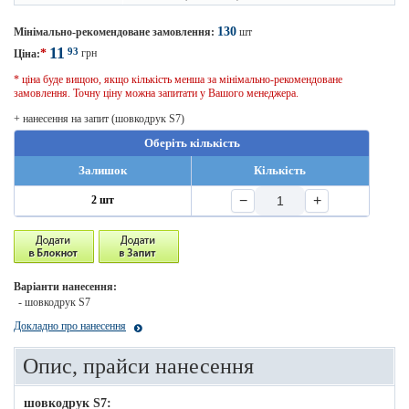
130
Мінімально-рекомендоване замовлення:
шт
11
93
*
грн
Ціна:
* ціна буде вищою, якщо кількість менша за мінімально-рекомендоване
замовлення. Точну ціну можна запитати у Вашого менеджера.
+ нанесення на запит (шовкодрук S7)
Оберіть кількість
Залишок
Кількість
−
+
2 шт
Варіанти нанесення:
- шовкодрук S7
Докладно про нанесення
Опис, прайси нанесення
шовкодрук S7: