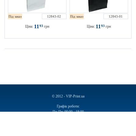
Під заказ
12843-02
Під заказ
12843-01
11
11
93
93
Ціна:
грн
Ціна:
грн
© 2012 - VIP-Print.ua
Графік роботи:
Пн-Пт: 09:00 - 18:00
Сб, Нд: Вихідний
Ручки
Блокноти
Календарі
Чашки
Пакети
Пакети паперові
Ручки подарункові
Щоденники